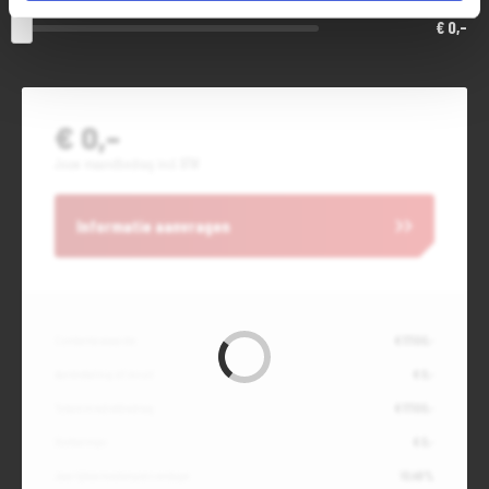
€ 0,-
€ 0,-
Jouw maandbedrag incl. BTW
Informatie aanvragen
Contante waarde
€ 17.100,-
Aanbetaling of inruil
€ 0,-
Totale kredietbedrag
€ 17.100,-
Slottermijn
€ 0,-
Jaarlijkse kostenpercentage
10,49%