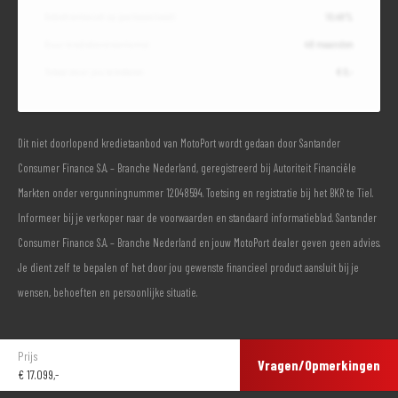
Debetrentevoet op jaarbasis (vast)
10,49%
Duur kredietovereenkomst
48 maanden
Totaal door jou te betalen
€ 0,-
Dit niet doorlopend kredietaanbod van MotoPort wordt gedaan door Santander
Consumer Finance S.A. – Branche Nederland, geregistreerd bij Autoriteit Financiële
Markten onder vergunningnummer 12048594. Toetsing en registratie bij het BKR te Tiel.
Informeer bij je verkoper naar de voorwaarden en standaard informatieblad. Santander
Consumer Finance S.A. – Branche Nederland en jouw MotoPort dealer geven geen advies.
Je dient zelf te bepalen of het door jou gewenste financieel product aansluit bij je
wensen, behoeften en persoonlijke situatie.
Prijs
Vragen/Opmerkingen
€
17.099,-