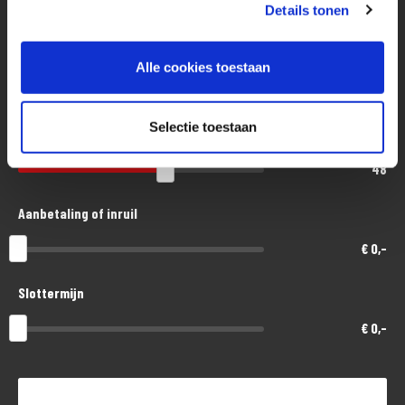
Eenvoudig, flexibel en verantwoord lenen. Het MotoPort Flexplan.
Details tonen
Aankoopprijs
Alle cookies toestaan
€ 17.100,-
Selectie toestaan
Looptijd in maanden
48
Aanbetaling of inruil
€ 0,-
Slottermijn
€ 0,-