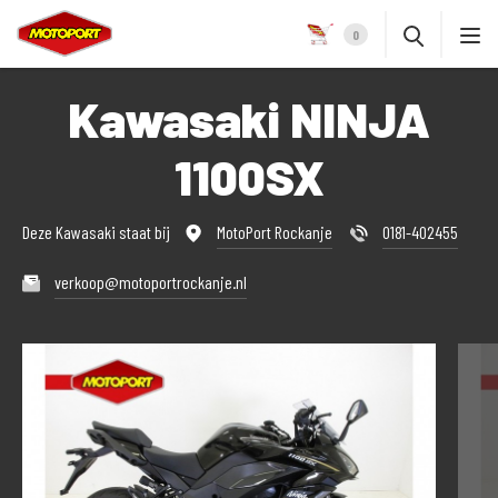
0
Kawasaki NINJA
1100SX
Deze Kawasaki staat bij
MotoPort Rockanje
0181-402455
verkoop@motoportrockanje.nl