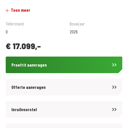
-Nieuwe motoren zijn incl. onvermijdelijk kosten
Toon meer
-Occasions zijn excl. Kosten onderhoud (399,= met 6 maanden garantie
of € 499,= met 12 maanden garantie*)
Tellerstand
Bouwjaar
0
2026
Wat anderen over ons vertellen :
€
17.099,-
4.7 / 5 sterren op Google reviews
5 / 5 sterren op Facebook reviews
Proefrit aanvragen
9.6 / 10 beoordeling op klantvertellen.nl
*vanaf verkoopprijs motor € 4.500,=
Offerte aanvragen
MotoPort Rockanje
Inruilvoorstel
Motorliefhebbers in hart en nieren