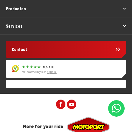
Producten
Services
Contact
9,5 / 10
3415 beoordelingen op
KiyOh.nl
More for your ride