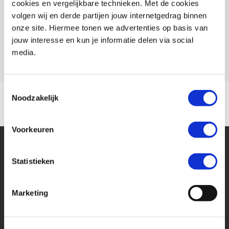
cookies en vergelijkbare technieken. Met de cookies
Conditie
Nieuw
omgaan", aldus het Team van MotoPort Rockanje.
volgen wij en derde partijen jouw internetgedrag binnen
Rijbewijs type
A
onze site. Hiermee tonen we advertenties op basis van
jouw interesse en kun je informatie delen via social
Model
NINJA 1100 SX
Wanneer u voor deze motor een MotoPort Norisk verzekering met WA-
media.
beperkt Casco of All-risk dekking afsluit ontvangt u:
- GRATIS pechservice inclusief eigen woonplaats.
Toestemmingsselectie
- Hoge instapkorting
Noodzakelijk
- Tot 80%no-claimkorting
- Geen alarmverplichting!
Voorkeuren
- 3 jaar aanschaf- of taxatiewaardevergoeding mogelijk. Geen
afschrijving!
Statistieken
- Accessoires tot 1.500,- euro gratis meeverzekerd
- Schade aan helm en kleding tot 1.500,- euro per opzittende gratis
Marketing
meeverzekerd
Financier deze Kawasaki