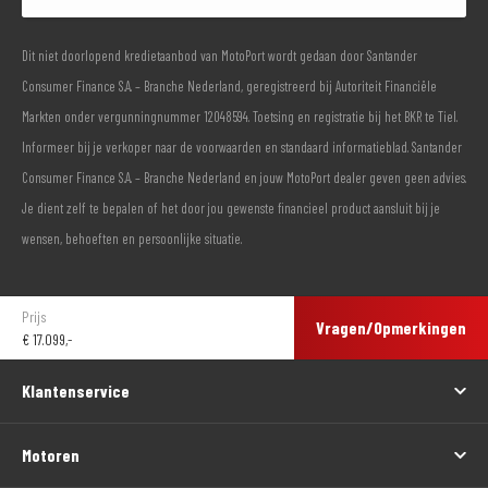
Dit niet doorlopend kredietaanbod van MotoPort wordt gedaan door Santander
Consumer Finance S.A. – Branche Nederland, geregistreerd bij Autoriteit Financiële
Markten onder vergunningnummer 12048594. Toetsing en registratie bij het BKR te Tiel.
Informeer bij je verkoper naar de voorwaarden en standaard informatieblad. Santander
Consumer Finance S.A. – Branche Nederland en jouw MotoPort dealer geven geen advies.
Je dient zelf te bepalen of het door jou gewenste financieel product aansluit bij je
wensen, behoeften en persoonlijke situatie.
Prijs
Vragen/Opmerkingen
€
17.099,-
Klantenservice
Motoren