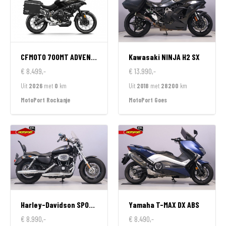
CFMOTO
700MT ADVENTURE GT EDITION
Kawasaki
NINJA H2 SX
€ 8.499,-
€ 13.990,-
Uit
2026
met
0
km
Uit
2018
met
28200
km
MotoPort Rockanje
MotoPort Goes
Harley-Davidson
SPORTSTER 1200 CUSTOM LIMITED
Yamaha
T-MAX DX ABS
€ 8.990,-
€ 8.490,-