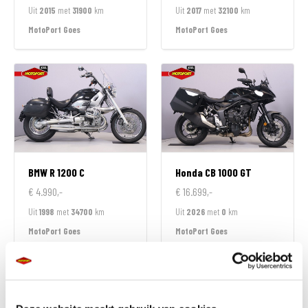
Uit
2015
met
31900
km
Uit
2017
met
32100
km
MotoPort Goes
MotoPort Goes
BMW
R 1200 C
Honda
CB 1000 GT
€ 4.990,-
€ 16.699,-
Uit
1998
met
34700
km
Uit
2026
met
0
km
MotoPort Goes
MotoPort Goes