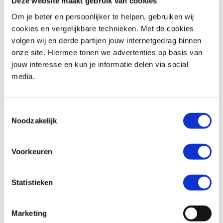
Deze website maakt gebruik van cookies
Om je beter en persoonlijker te helpen, gebruiken wij
cookies en vergelijkbare technieken. Met de cookies
volgen wij en derde partijen jouw internetgedrag binnen
Honda
CBR 650 R
Honda
CB 650 F
onze site. Hiermee tonen we advertenties op basis van
€ 11.799,-
€ 7.499,-
jouw interesse en kun je informatie delen via social
media.
Uit
2026
met
0
km
Uit
2018
met
25819
km
MotoPort Goes
MotoPort Wormerveer
Toestemmingsselectie
Noodzakelijk
Voorkeuren
Statistieken
Honda
CBR 650 F
Ducati
DESERT X
€ 8.499,-
€ 19.990,-
Marketing
Uit
2017
met
15880
km
Uit
2026
met
0
km