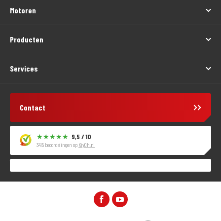
Motoren
Producten
Services
Contact
9,5 / 10
3415 beoordelingen op
KiyOh.nl