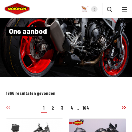
0
Ons aanbod
1966 resultaten gevonden
1
2
3
4
..
164