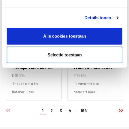
MotoPort Wormerveer
MotoPort Goes
Details tonen
Alle cookies toestaan
Selectie toestaan
Triumph
TIGER 900 GT ALPINE EDITION
Triumph
TIGER SPORT 800
€ 19.095,-
€ 13.795,-
Uit
2026
met
0
km
Uit
2026
met
0
km
MotoPort Goes
MotoPort Goes
1
2
3
4
..
164