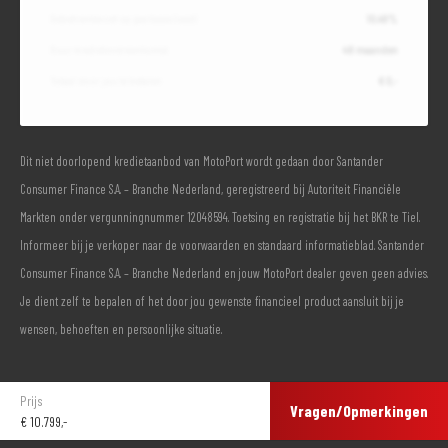
Debetrentevoet op jaarbasis (vast)
10,49%
Duur kredietovereenkomst
48 maanden
Totaal door jou te betalen
€ 0,-
Dit niet doorlopend kredietaanbod van MotoPort wordt gedaan door Santander
Consumer Finance S.A. – Branche Nederland, geregistreerd bij Autoriteit Financiële
Markten onder vergunningnummer 12048594. Toetsing en registratie bij het BKR te Tiel.
Informeer bij je verkoper naar de voorwaarden en standaard informatieblad. Santander
Consumer Finance S.A. – Branche Nederland en jouw MotoPort dealer geven geen advies.
Je dient zelf te bepalen of het door jou gewenste financieel product aansluit bij je
wensen, behoeften en persoonlijke situatie.
Prijs
Vragen/Opmerkingen
€
10.799,-