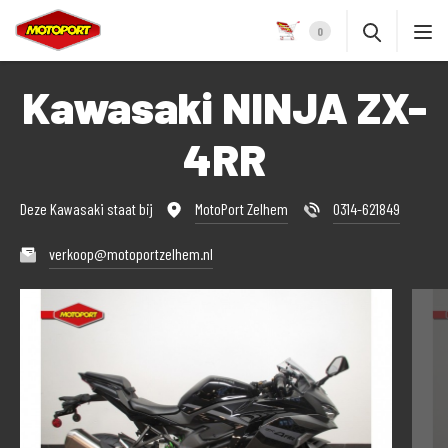
0
Kawasaki NINJA ZX-
4RR
Deze Kawasaki staat bij
MotoPort Zelhem
0314-621849
verkoop@motoportzelhem.nl