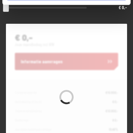
€ 0,-
€ 0,-
Jouw maandbedrag incl. BTW
Informatie aanvragen
Contante waarde
€ 10.800,-
Aanbetaling of inruil
€ 0,-
Totale kredietbedrag
€ 10.800,-
Slottermijn
€ 0,-
Jaarlijkse kostenpercentage
10,49%