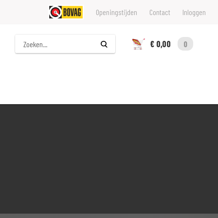
Openingstijden
Contact
Inloggen
Zoeken
€ 0,00
0