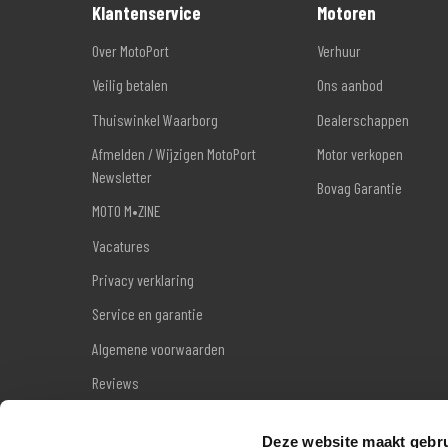
Klantenservice
Motoren
Over MotoPort
Verhuur
Veilig betalen
Ons aanbod
Thuiswinkel Waarborg
Dealerschappen
Afmelden / Wijzigen MotoPort
Motor verkopen
Newsletter
Bovag Garantie
MOTO M•ZINE
Vacatures
Privacy verklaring
Service en garantie
Algemene voorwaarden
Reviews
Sitemap
Deze website maakt gebru