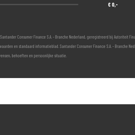
€ 0,-
Santander Consumer Finance S.A. – Branche Nederland, geregistreerd bij Autoriteit F
voorwaarden en standaard informatieblad. Santander Consumer Finance S.A. – Branche Ne
wensen, behoeften en persoonlijke situatie.