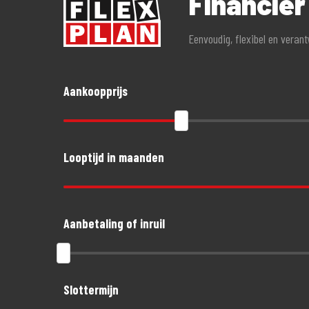
Financie
- Geen alarmverplichting!
Eenvoudig, flexibel en veran
- 3 jaar aanschaf- of taxatiewaardevergoeding mogelijk. G
- Accessoires tot 1.500,- euro gratis meeverzekerd
- Schade aan helm en kleding tot 1.500,- euro per opzitte
Aankoopprijs
Looptijd in maanden
Aanbetaling of inruil
Slottermijn