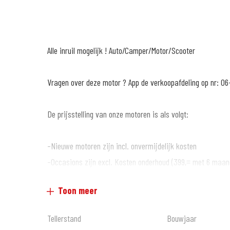
Alle inruil mogelijk ! Auto/Camper/Motor/Scooter
Vragen over deze motor ? App de verkoopafdeling op nr: 06
De prijsstelling van onze motoren is als volgt:
-Nieuwe motoren zijn incl. onvermijdelijk kosten
-Occasions zijn excl. Kosten onderhoud (399,= met 6 maan
garantie*)
Toon meer
Wat anderen over ons vertellen :
Tellerstand
Bouwjaar