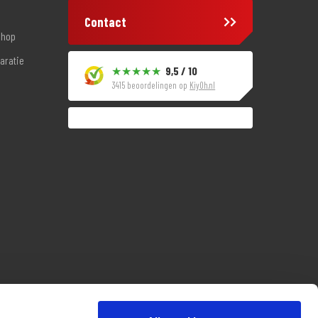
Contact
shop
aratie
9,5 / 10
3415 beoordelingen op
KiyOh.nl