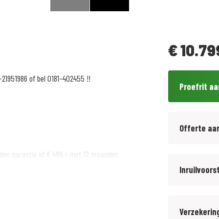
€
10.79
-21951986 of bel 0181-402455 !!
Proefrit a
Offerte aa
den garantie of € 499,= met 12 maanden
Inruilvoors
Verzekerin