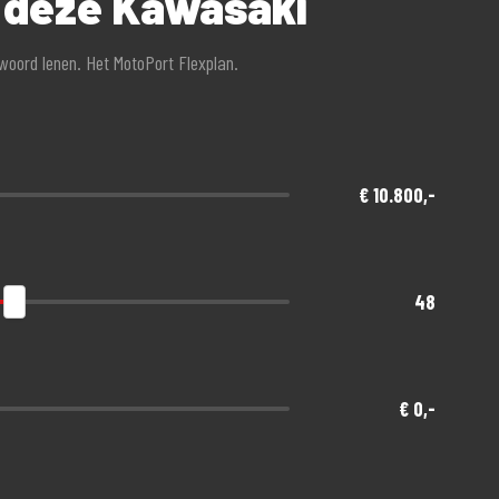
r deze Kawasaki
twoord lenen. Het MotoPort Flexplan.
een afschrijving!
nde gratis meeverzekerd
€ 10.800,-
48
€ 0,-