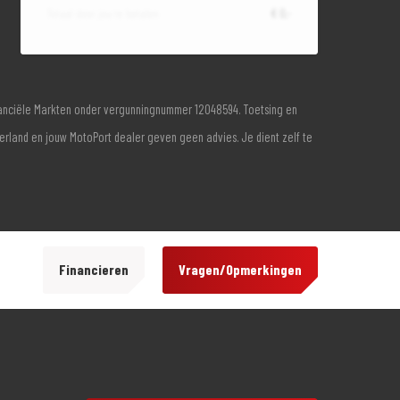
Totaal door jou te betalen
€ 0,-
inanciële Markten onder vergunningnummer 12048594. Toetsing en
derland en jouw MotoPort dealer geven geen advies. Je dient zelf te
Financieren
Vragen/Opmerkingen