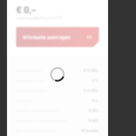
€ 0,-
Jouw maandbedrag incl. BTW
Informatie aanvragen
Contante waarde
€ 10.800,-
Aanbetaling of inruil
€ 0,-
Totale kredietbedrag
€ 10.800,-
Slottermijn
€ 0,-
Jaarlijkse kostenpercentage
10,49%
Debetrentevoet op jaarbasis (vast)
10,49%
Duur kredietovereenkomst
48 maanden