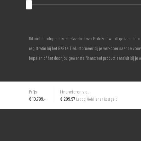
Dit niet doorlopend kredietaanbod van MotoPort wordt gedaan door 
registratie bij het BKR te Tiel. Informeer bij je verkoper naar de 
bepalen of het door jou gewenste financieel product aansluit bij je 
Prijs
Financieren v.a.
€
10.799,-
€ 299,97
Let op! Geld lenen kost geld