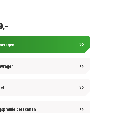
9,-
anvragen
nvragen
tel
gspremie berekenen