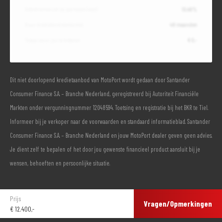
Debetrentevoet op jaarbasis (vast)
10,49%
Duur kredietovereenkomst
48 maanden
Totaal door jou te betalen
€ 0,-
Dit niet doorlopend kredietaanbod van MotoPort wordt gedaan door Santander
Consumer Finance S.A. – Branche Nederland, geregistreerd bij Autoriteit Financiële
Markten onder vergunningnummer 12048594. Toetsing en registratie bij het BKR te Tiel.
Informeer bij je verkoper naar de voorwaarden en standaard informatieblad. Santander
Consumer Finance S.A. – Branche Nederland en jouw MotoPort dealer geven geen advies.
Je dient zelf te bepalen of het door jou gewenste financieel product aansluit bij je
wensen, behoeften en persoonlijke situatie.
Prijs
Vragen/Opmerkingen
€
12.400,-