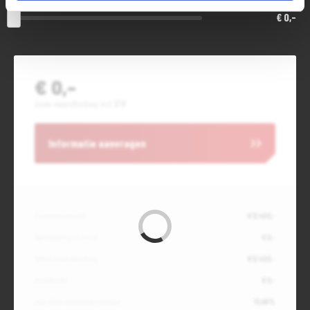
€ 0,-
€ 0,-
Jouw maandbedrag incl. BTW
Informatie aanvragen
Contante waarde
€ 12.400,-
Aanbetaling of inruil
€ 0,-
Totale kredietbedrag
€ 12.400,-
Slottermijn
€ 0,-
Jaarlijkse kostenpercentage
10,49%