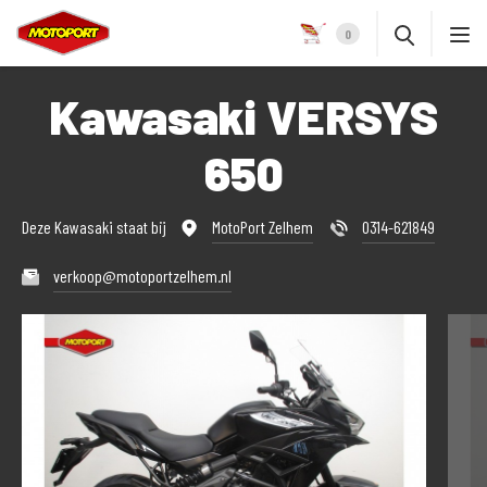
0
Kawasaki VERSYS
650
Deze Kawasaki staat bij
MotoPort Zelhem
0314-621849
verkoop@motoportzelhem.nl