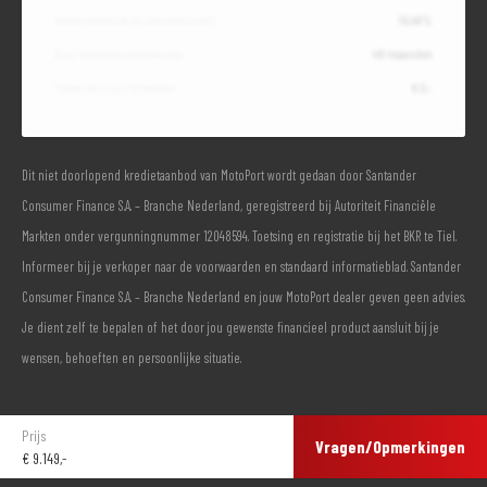
Debetrentevoet op jaarbasis (vast)
10,49%
Duur kredietovereenkomst
48 maanden
Totaal door jou te betalen
€ 0,-
Dit niet doorlopend kredietaanbod van MotoPort wordt gedaan door Santander
Consumer Finance S.A. – Branche Nederland, geregistreerd bij Autoriteit Financiële
Markten onder vergunningnummer 12048594. Toetsing en registratie bij het BKR te Tiel.
Informeer bij je verkoper naar de voorwaarden en standaard informatieblad. Santander
Consumer Finance S.A. – Branche Nederland en jouw MotoPort dealer geven geen advies.
Je dient zelf te bepalen of het door jou gewenste financieel product aansluit bij je
wensen, behoeften en persoonlijke situatie.
Prijs
Vragen/Opmerkingen
€
9.149,-