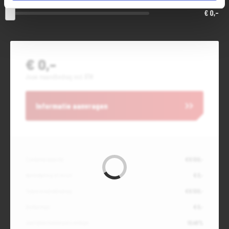
€ 0,-
€ 0,-
Jouw maandbedrag incl. BTW
Informatie aanvragen
Contante waarde
€ 9.100,-
Aanbetaling of inruil
€ 0,-
Totale kredietbedrag
€ 9.100,-
Slottermijn
€ 0,-
Jaarlijkse kostenpercentage
10,49%