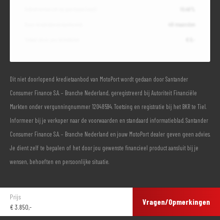
Debetrentevoet op jaarbasis (vast)
10,49%
Duur kredietovereenkomst
48 maanden
Totaal door jou te betalen
€ 0,-
Dit niet doorlopend kredietaanbod van MotoPort wordt gedaan door Santander
Consumer Finance S.A. – Branche Nederland, geregistreerd bij Autoriteit Financiële
Markten onder vergunningnummer 12048594. Toetsing en registratie bij het BKR te Tiel.
Informeer bij je verkoper naar de voorwaarden en standaard informatieblad. Santander
Consumer Finance S.A. – Branche Nederland en jouw MotoPort dealer geven geen advies.
Je dient zelf te bepalen of het door jou gewenste financieel product aansluit bij je
wensen, behoeften en persoonlijke situatie.
Prijs
Vragen/Opmerkingen
€
3.850,-