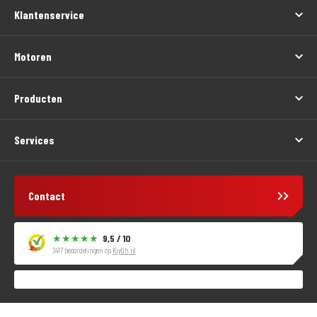
Klantenservice
Motoren
Producten
Services
Contact
9,5 / 10
3417 beoordelingen op
KiyOh.nl