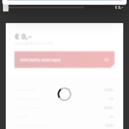
€ 0,-
€ 0,-
Jouw maandbedrag incl. BTW
Informatie aanvragen
Contante waarde
€ 3.900,-
Aanbetaling of inruil
€ 0,-
Totale kredietbedrag
€ 3.900,-
Slottermijn
€ 0,-
Jaarlijkse kostenpercentage
10,49%