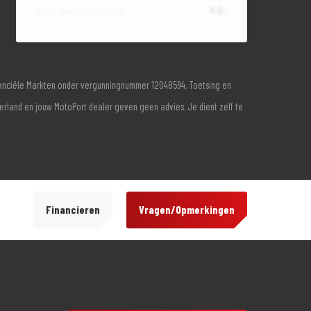
Totaal door jou te betalen
€ 0,-
inanciële Markten onder vergunningnummer 12048594. Toetsing en
derland en jouw MotoPort dealer geven geen advies. Je dient zelf te
Financieren
Vragen/Opmerkingen