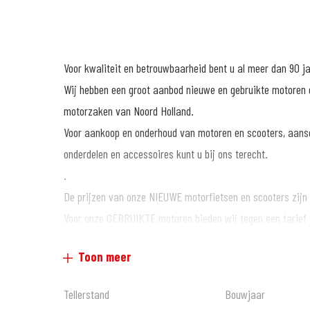
Voor kwaliteit en betrouwbaarheid bent u al meer dan 90 j
Wij hebben een groot aanbod nieuwe en gebruikte motoren e
motorzaken van Noord Holland.
Voor aankoop en onderhoud van motoren en scooters, aans
onderdelen en accessoires kunt u bij ons terecht.
.
De prijzen van onze NIEUWE motorfietsen en scooters zijn a
Voor onze GEBRUIKTE motoren bieden wij tegen een tarief
Informeer hiervoor bij onze verkoopafdeling.
Toon meer
.
Wij zijn al meer dan 60 jaar officieel Honda dealer en daa
Tellerstand
Bouwjaar
en verkoop van alle merken is bij ons mogelijk, nieuw en ge