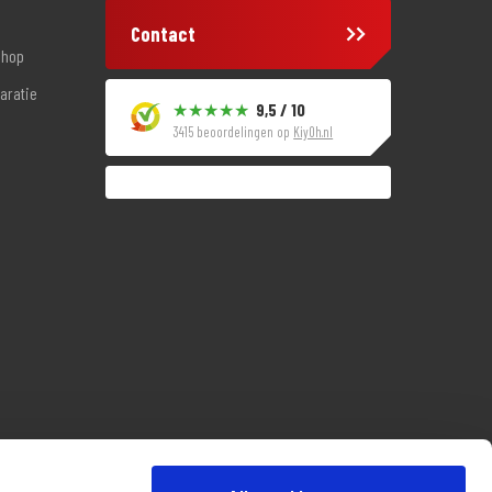
Contact
shop
aratie
9,5 / 10
3415 beoordelingen op
KiyOh.nl