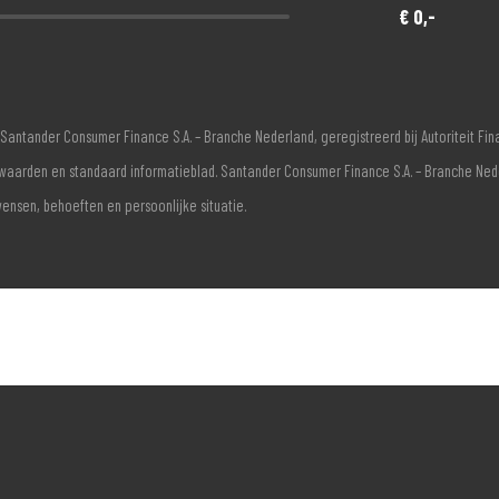
€ 0,-
Santander Consumer Finance S.A. – Branche Nederland, geregistreerd bij Autoriteit F
voorwaarden en standaard informatieblad. Santander Consumer Finance S.A. – Branche Ne
wensen, behoeften en persoonlijke situatie.