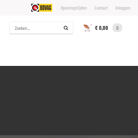
Openingstijden
Contact
Inloggen
Zoeken
€ 0,00
0