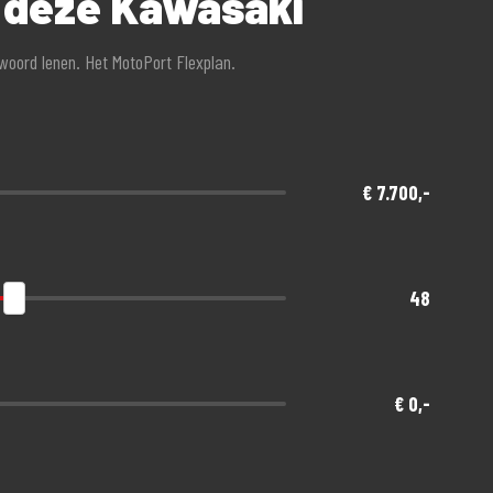
r deze Kawasaki
twoord lenen. Het MotoPort Flexplan.
€ 7.700,-
48
€ 0,-