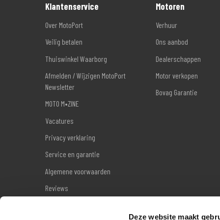
Klantenservice
Motoren
Over MotoPort
Verhuur
Veilig betalen
Ons aanbod
Thuiswinkel Waarborg
Dealerschappen
Afmelden / Wijzigen MotoPort
Motor verkopen
Newsletter
Bovag Garantie
MOTO M•ZINE
Vacatures
Privacy verklaring
Service en garantie
Algemene voorwaarden
Reviews
Sitemap
Deze website maakt gebru