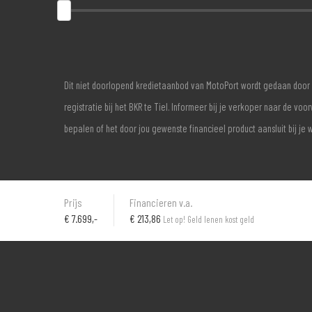
Dit niet doorlopend kredietaanbod van MotoPort wordt gedaan door 
registratie bij het BKR te Tiel. Informeer bij je verkoper naar de 
bepalen of het door jou gewenste financieel product aansluit bij je 
Prijs
Financieren v.a.
€
7.699,-
€ 213,86
Let op! Geld lenen kost geld