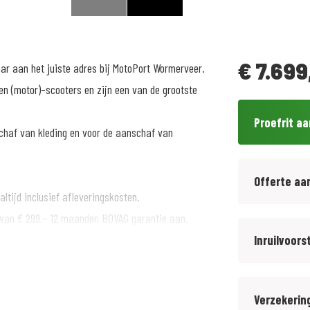
€
7.699
aar aan het juiste adres bij MotoPort Wormerveer.
n (motor)-scooters en zijn een van de grootste
Proefrit a
chaf van kleding en voor de aanschaf van
Offerte aa
ltijd inclusief afleveringskosten.
 van € 299,- 12 maanden BOVAG garantie aan.
Inruilvoors
rnaast BMW Motorrad specialist sinds 1972. Inruil
Verzekerin
bruikt.