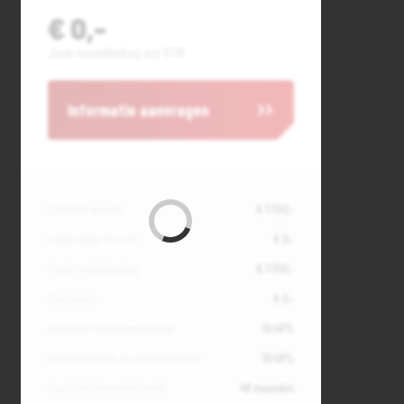
€ 0,-
Jouw maandbedrag incl. BTW
Informatie aanvragen
Contante waarde
€ 7.700,-
Aanbetaling of inruil
€ 0,-
Totale kredietbedrag
€ 7.700,-
Slottermijn
€ 0,-
Jaarlijkse kostenpercentage
10,49%
Debetrentevoet op jaarbasis (vast)
10,49%
Duur kredietovereenkomst
48 maanden