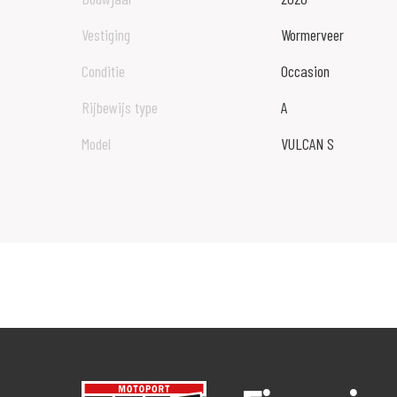
Vestiging
Wormerveer
Conditie
Occasion
Rijbewijs type
A
Model
VULCAN S