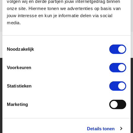
volgen wij en derde partijen jouw internetgedrag binnen
onze site. Hiermee tonen we advertenties op basis van
Model
Z 1000
jouw interesse en kun je informatie delen via social
media.
Toestemmingsselectie
Noodzakelijk
Voorkeuren
Statistieken
Financier deze Kawasaki
Marketing
Eenvoudig, flexibel en verantwoord lenen. Het MotoPort Flexplan.
Details tonen