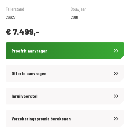
maanden BOVAG garantie aan. Informeer hiervoor bij onze
Tellerstand
Bouwjaar
verkoopafdeling.
26627
2010
.
€
7.499,-
Wij zijn al meer dan 60 jaar officieel Honda dealer en daarnaast BMW
Motorrad specialist sinds 1972. Inruil en verkoop van alle merken is bij
ons mogelijk, nieuw en gebruikt.
Proefrit aanvragen
.
Volg ons op Facebook en Instagram om op de hoogte te blijven van het
laatste nieuws en aanbiedingen.
Offerte aanvragen
.
Voor meer motoren en scooters (250 stuks) zie onze website
www.motoport.nl/wormerveer of kom langs!
Inruilvoorstel
.
Voordelig en goed verzekeren?
Verzekeringspremie berekenen
Kijk op onze website https://www.motoport.nl/service/services-
motoren/motorverzekering voor meer informatie over de MotoPort No