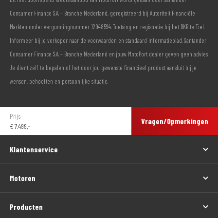
Consumer Finance S.A. – Branche Nederland, geregistreerd bij Autoriteit Financiële
Markten onder vergunningnummer 12048594. Toetsing en registratie bij het BKR te Tiel.
Informeer bij je verkoper naar de voorwaarden en standaard informatieblad. Santander
Consumer Finance S.A. – Branche Nederland en jouw MotoPort dealer geven geen advies.
Je dient zelf te bepalen of het door jou gewenste financieel product aansluit bij je
wensen, behoeften en persoonlijke situatie.
Prijs
Vragen/Opmerkingen
€
7.499,-
Klantenservice
Motoren
Producten