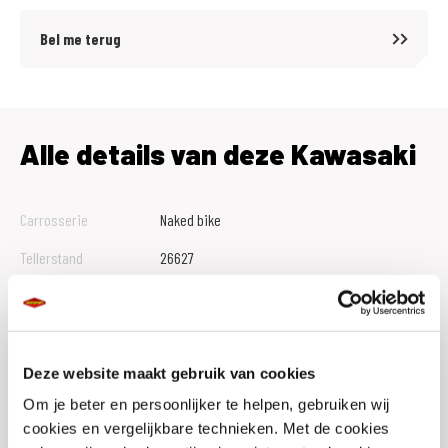
Risk verzekeringen (ook als je niet je motor bij ons hebt gekocht).
Bel me terug
Wij hebben alle moeite gedaan om de informatie per motor zo accuraat
mogelijk op internet te zetten. Een fout is echter nooit uit te sluiten.
Prijzen, uitvoeringen, technische specificaties of andere informatie
Alle details van deze Kawasaki
zijn te allen tijde voorbehouden. Controleer daarom bij de aankoop alle
punten die uw beslissing kunnen beïnvloeden.
Carrosserie
Naked bike
Tellerstand
26627
Btw Marge
M
Bouwjaar
2010
Vestiging
Wormerveer
Deze website maakt gebruik van cookies
Om je beter en persoonlijker te helpen, gebruiken wij
Conditie
Occasion
cookies en vergelijkbare technieken. Met de cookies
Rijbewijs type
A