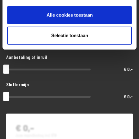
Aankoopprijs
€ 7.500,-
Alle cookies toestaan
Looptijd in maanden
Selectie toestaan
48
Aanbetaling of inruil
€ 0,-
Slottermijn
€ 0,-
€ 0,-
Jouw maandbedrag incl. BTW