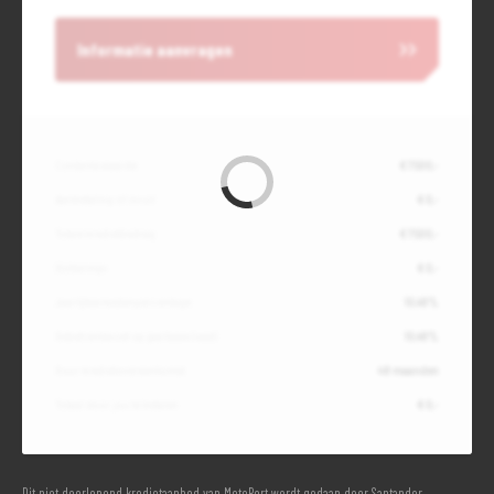
Informatie aanvragen
Contante waarde
€ 7.500,-
Aanbetaling of inruil
€ 0,-
Totale kredietbedrag
€ 7.500,-
Slottermijn
€ 0,-
Jaarlijkse kostenpercentage
10,49%
Debetrentevoet op jaarbasis (vast)
10,49%
Duur kredietovereenkomst
48 maanden
Totaal door jou te betalen
€ 0,-
Dit niet doorlopend kredietaanbod van MotoPort wordt gedaan door Santander