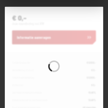
€ 0,-
Jouw maandbedrag incl. BTW
Informatie aanvragen
Contante waarde
€ 6.800,-
Aanbetaling of inruil
€ 0,-
Totale kredietbedrag
€ 6.800,-
Slottermijn
€ 0,-
Jaarlijkse kostenpercentage
10,49%
Debetrentevoet op jaarbasis (vast)
10,49%
Duur kredietovereenkomst
48 maanden