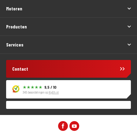
Motoren
Producten
Services
Contact
9,5 / 10
3415 beoordelingen op
KiyOh.nl