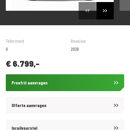
Tellerstand
Bouwjaar
0
2026
€
6.799,-
Proefrit aanvragen
Offerte aanvragen
Inruilvoorstel