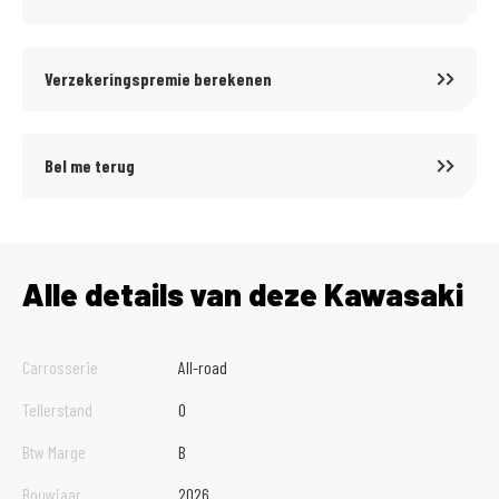
Verzekeringspremie berekenen
Bel me terug
Alle details van deze Kawasaki
Carrosserie
All-road
Tellerstand
0
Btw Marge
B
Bouwjaar
2026