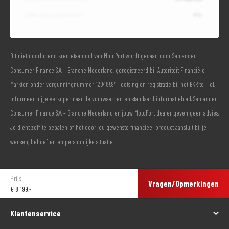
Totaal door jou te betalen
€ 0,-
Dit niet doorlopend kredietaanbod van MotoPort wordt gedaan door Santander
Consumer Finance S.A. – Branche Nederland, geregistreerd bij Autoriteit Financiële
Markten onder vergunningnummer 12048594. Toetsing en registratie bij het BKR te Tiel.
Informeer bij je verkoper naar de voorwaarden en standaard informatieblad. Santander
Consumer Finance S.A. – Branche Nederland en jouw MotoPort dealer geven geen advies.
Je dient zelf te bepalen of het door jou gewenste financieel product aansluit bij je
wensen, behoeften en persoonlijke situatie.
Prijs
Vragen/Opmerkingen
€
8.199,-
Klantenservice