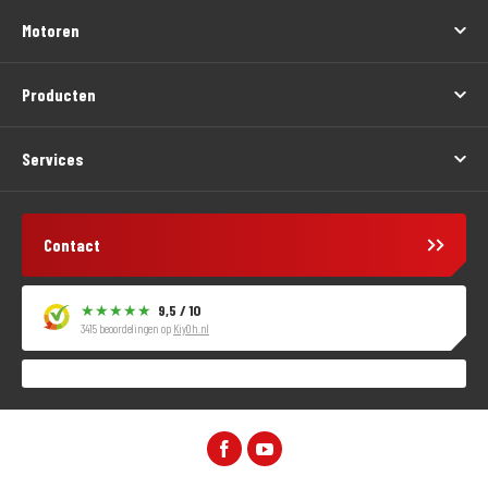
Motoren
Producten
Services
Contact
9,5 / 10
3415 beoordelingen op
KiyOh.nl