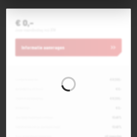
€ 0,-
Jouw maandbedrag incl. BTW
Informatie aanvragen
Contante waarde
€ 8.200,-
Aanbetaling of inruil
€ 0,-
Totale kredietbedrag
€ 8.200,-
Slottermijn
€ 0,-
Jaarlijkse kostenpercentage
10,49%
Debetrentevoet op jaarbasis (vast)
10,49%
Duur kredietovereenkomst
48 maanden