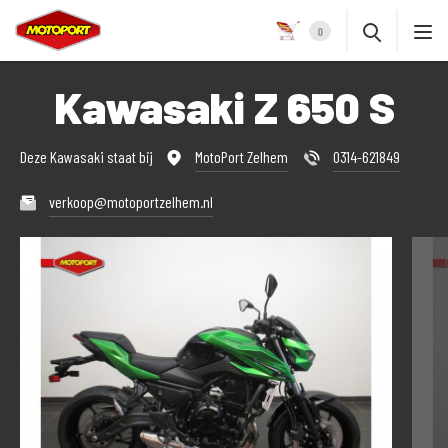
0
Kawasaki Z 650 S
Deze Kawasaki staat bij
MotoPort Zelhem
0314-621849
verkoop@motoportzelhem.nl