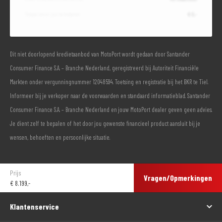
Totaal door jou te betalen
€ 0,-
Dit niet doorlopend kredietaanbod van MotoPort wordt gedaan door Santander
Consumer Finance S.A. – Branche Nederland, geregistreerd bij Autoriteit Financiële
Markten onder vergunningnummer 12048594. Toetsing en registratie bij het BKR te Tiel.
Informeer bij je verkoper naar de voorwaarden en standaard informatieblad. Santander
Consumer Finance S.A. – Branche Nederland en jouw MotoPort dealer geven geen advies.
Je dient zelf te bepalen of het door jou gewenste financieel product aansluit bij je
wensen, behoeften en persoonlijke situatie.
Prijs
Vragen/Opmerkingen
€
8.199,-
Klantenservice