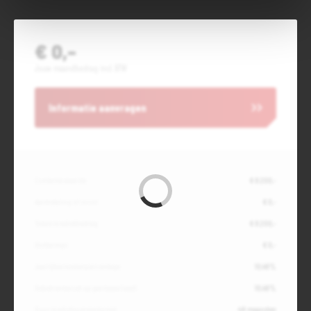
€ 0,-
Jouw maandbedrag incl. BTW
Informatie aanvragen
Contante waarde
€ 8.200,-
Aanbetaling of inruil
€ 0,-
Totale kredietbedrag
€ 8.200,-
Slottermijn
€ 0,-
Jaarlijkse kostenpercentage
10,49%
Debetrentevoet op jaarbasis (vast)
10,49%
Duur kredietovereenkomst
48 maanden