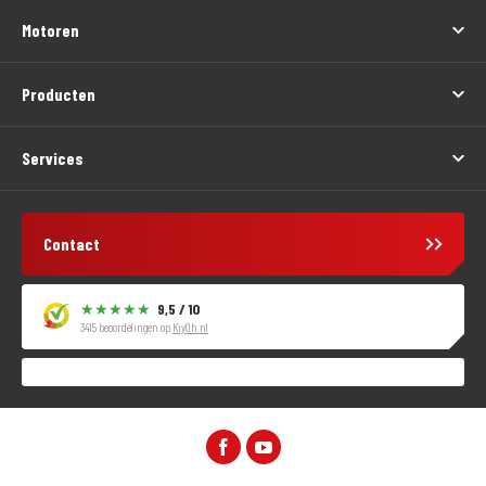
Motoren
Producten
Services
Contact
9,5 / 10
3415 beoordelingen op
KiyOh.nl