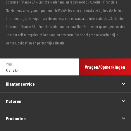
Consumer Finance S.A. – Branche Nederland, geregistreerd bij Autoriteit Financiële
Markten onder vergunningnummer 12048594. Toetsing en registratie bij het BKR te Tiel.
Informeer bij je verkoper naar de voorwaarden en standaard informatieblad. Santander
Consumer Finance S.A. – Branche Nederland en jouw MotoPort dealer geven geen advies.
Je dient zelf te bepalen of het door jou gewenste financieel product aansluit bij je
wensen, behoeften en persoonlijke situatie.
Prijs
Vragen/Opmerkingen
€
8.199,-
Klantenservice
Motoren
Producten