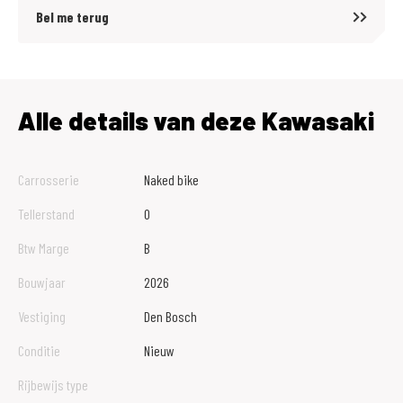
Bel me terug
Alle details van deze Kawasaki
Carrosserie
Naked bike
Tellerstand
0
Btw Marge
B
Bouwjaar
2026
Vestiging
Den Bosch
Conditie
Nieuw
Rijbewijs type