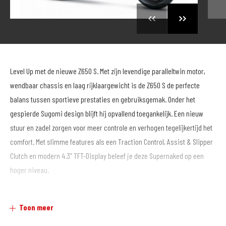
Level Up met de nieuwe Z650 S. Met zijn levendige paralleltwin motor,
wendbaar chassis en laag rijklaargewicht is de Z650 S de perfecte
balans tussen sportieve prestaties en gebruiksgemak. Onder het
gespierde Sugomi design blijft hij opvallend toegankelijk. Een nieuw
stuur en zadel zorgen voor meer controle en verhogen tegelijkertijd het
comfort. Met slimme features als een Traction Control, Assist & Slipper
Clutch en modern 4.3’’ TFT-Display beleef je deze Supernaked op een
hoger niveau.
Bij MotoPort Den Bosch koopt je je nieuwe motorfiets bij de best
Toon meer
gesorteerde motorzaak van Brabant, waar gezelligheid en