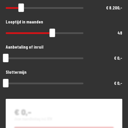
€ 8.200,-
Looptijd in maanden
48
Aanbetaling of inruil
€ 0,-
Slottermijn
€ 0,-
€ 0,-
Jouw maandbedrag incl. BTW