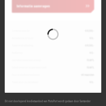
Informatie aanvragen
Contante waarde
€ 8.200,-
Aanbetaling of inruil
€ 0,-
Totale kredietbedrag
€ 8.200,-
Slottermijn
€ 0,-
Jaarlijkse kostenpercentage
10,49%
Debetrentevoet op jaarbasis (vast)
10,49%
Duur kredietovereenkomst
48 maanden
Totaal door jou te betalen
€ 0,-
Dit niet doorlopend kredietaanbod van MotoPort wordt gedaan door Santander