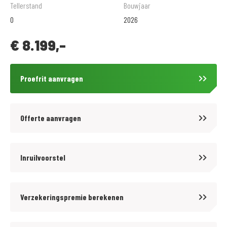
klantvriendelijkheid vanzelfsprekend is. Als officieel dealer van de
Tellerstand
Bouwjaar
meeste gerenommeerde motorfietsmerken zijn onze gekwalificeerde
0
2026
monteurs in de gelegenheid om je nieuwe aanwinst in perfecte staat te
€
8.199,-
houden.Indien gewenst hebben wij diverse aantrekkelijke
mogelijkheden tot financiering.
Ook voor uw motorkleding ben je bij ons van harte welkom. In onze
Proefrit aanvragen
ruime kledingshop heb je keuze uit een groot assortiment kleding ,
helmen en aanverwante artikelen. Onze medewerkers zijn je graag van
dienst met een profesioneel advies.
Offerte aanvragen
Inruilvoorstel
Verzekeringspremie berekenen