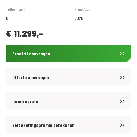
Voor meer motoren en scooters (400 stuks) zie onze website
Tellerstand
Bouwjaar
https://www.motoport.nl/goes of kom langs!
0
2026
€
11.299,-
Voor kwaliteit en betrouwbaarheid bent u al meer dan 65 jaar aan het
juiste adres bij MotoPort Goes XXL. Wij hebben het grootste aanbod van
Zuid-West Nederland in een van de grootste motorzaken van de Benelux!
Proefrit aanvragen
Voor aankoop en onderhoud van motoren en scooters, aanschaf van
kleding (mega kleding shop van 1500 m2!) en voor de aanschaf van
onderdelen en accessoires kunt u bij ons terecht.
Offerte aanvragen
De prijzen van onze nieuwe motorfietsen en scooters zijn altijd inclusief
onvermijdbare kosten. Wij bieden op onze occasions tegen
Inruilvoorstel
aantrekkelijke tarieven diverse BOVAG garantiepakketten aan. Informeer
hiervoor bij onze verkoopafdeling.
Verzekeringspremie berekenen
Wij zijn officieel dealer van: BMW, Ducati, Harley-Davidson, Honda,