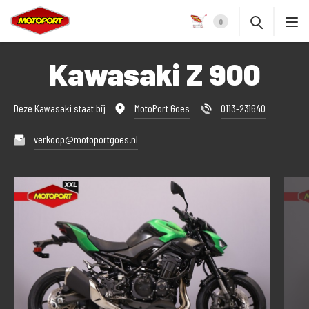
0
Kawasaki Z 900
Deze Kawasaki staat bij
MotoPort Goes
0113-231640
verkoop@motoportgoes.nl