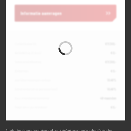
Informatie aanvragen
Contante waarde
€ 11.300,-
Aanbetaling of inruil
€ 0,-
Totale kredietbedrag
€ 11.300,-
Slottermijn
€ 0,-
Jaarlijkse kostenpercentage
10,49%
Debetrentevoet op jaarbasis (vast)
10,49%
Duur kredietovereenkomst
48 maanden
Totaal door jou te betalen
€ 0,-
Dit niet doorlopend kredietaanbod van MotoPort wordt gedaan door Santander