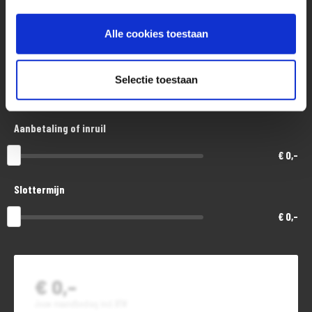
Aankoopprijs
€ 11.300,-
Alle cookies toestaan
Looptijd in maanden
Selectie toestaan
48
Aanbetaling of inruil
€ 0,-
Slottermijn
€ 0,-
€ 0,-
Jouw maandbedrag incl. BTW