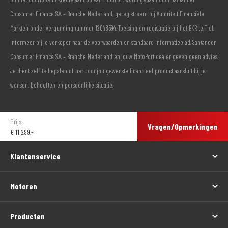
Consumer Finance S.A. – Branche Nederland, geregistreerd bij Autoriteit Financiële
Markten onder vergunningnummer 12048594. Toetsing en registratie bij het BKR te Tiel.
Informeer bij je verkoper naar de voorwaarden en standaard informatieblad. Santander
Consumer Finance S.A. – Branche Nederland en jouw MotoPort dealer geven geen advies.
Je dient zelf te bepalen of het door jou gewenste financieel product aansluit bij je
wensen, behoeften en persoonlijke situatie.
Prijs
Vragen/Opmerkingen
€
11.299,-
Klantenservice
Motoren
Producten