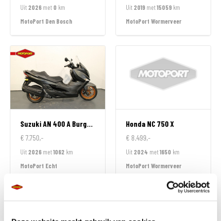
Uit
2026
met
0
km
Uit
2019
met
15059
km
MotoPort Den Bosch
MotoPort Wormerveer
Suzuki
AN 400 A Burgman
Honda
NC 750 X
€ 7.750,-
€ 8.499,-
Uit
2026
met
1062
km
Uit
2024
met
1650
km
MotoPort Echt
MotoPort Wormerveer