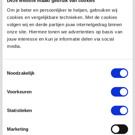
Deze website maakt gebruik van cookies
Om je beter en persoonlijker te helpen, gebruiken wij
cookies en vergelijkbare technieken. Met de cookies
volgen wij en derde partijen jouw internetgedrag binnen
Honda
FORZA 350
Honda
WN 07
onze site. Hiermee tonen we advertenties op basis van
€ 6.390,-
€ 15.799,-
jouw interesse en kun je informatie delen via social
media.
Uit
2024
met
3691
km
Uit
2026
met
1
km
MotoPort Hillegom
MotoPort Hillegom
Toestemmingsselectie
Noodzakelijk
Voorkeuren
Statistieken
Honda
PCX 125
Triumph
STREET SCRAMBLER 900
€ 1.750,-
€ 8.995,-
Marketing
Uit
2011
met
27800
km
Uit
2018
met
13488
km