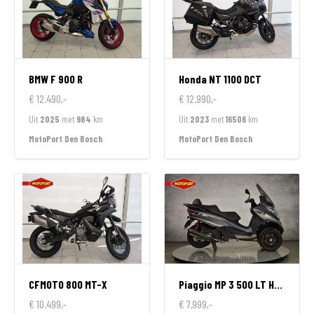
BMW
F 900 R
Honda
NT 1100 DCT
€ 12.490,-
€ 12.990,-
Uit
2025
met
984
km
Uit
2023
met
16506
km
MotoPort Den Bosch
MotoPort Den Bosch
CFMOTO
800 MT-X
Piaggio
MP 3 500 LT HPE SPORT
€ 10.499,-
€ 7.999,-