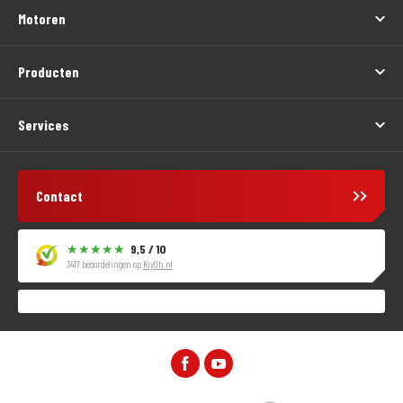
Motoren
Producten
Services
Contact
9,5 / 10
3417 beoordelingen op
KiyOh.nl