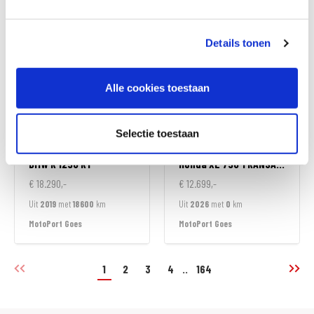
MotoPort Goes
MotoPort Leek
Details tonen
Alle cookies toestaan
Selectie toestaan
BMW
R 1250 RT
Honda
XL 750 TRANSALP
€ 18.290,-
€ 12.699,-
Uit
2019
met
18600
km
Uit
2026
met
0
km
MotoPort Goes
MotoPort Goes
1
2
3
4
..
164