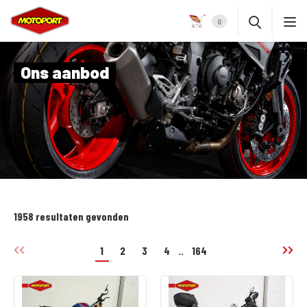
0
Ons aanbod
1958 resultaten gevonden
1
2
3
4
..
164