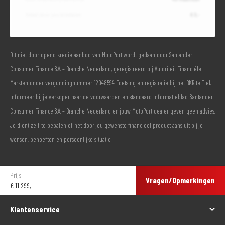
Totaal door jou te betalen
€ 0,-
Dit niet doorlopend kredietaanbod van MotoPort wordt gedaan door Santander
Consumer Finance S.A. – Branche Nederland, geregistreerd bij Autoriteit Financiële
Markten onder vergunningnummer 12048594. Toetsing en registratie bij het BKR te Tiel.
Informeer bij je verkoper naar de voorwaarden en standaard informatieblad. Santander
Consumer Finance S.A. – Branche Nederland en jouw MotoPort dealer geven geen advies.
Je dient zelf te bepalen of het door jou gewenste financieel product aansluit bij je
wensen, behoeften en persoonlijke situatie.
Prijs
Vragen/Opmerkingen
€
11.299,-
Klantenservice