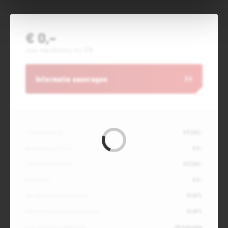
€ 0,-
Jouw maandbedrag incl. BTW
Informatie aanvragen
Contante waarde
€ 11.300,-
Aanbetaling of inruil
€ 0,-
Totale kredietbedrag
€ 11.300,-
Slottermijn
€ 0,-
Jaarlijkse kostenpercentage
10,49%
Debetrentevoet op jaarbasis (vast)
10,49%
Duur kredietovereenkomst
48 maanden