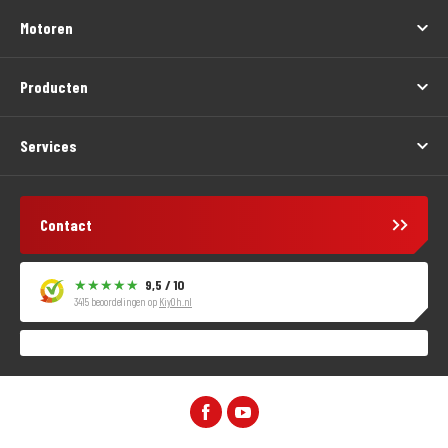
Motoren
Producten
Services
Contact
9,5 / 10
3415 beoordelingen op
KiyOh.nl