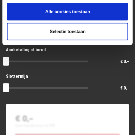
€ 11.300,-
Alle cookies toestaan
Looptijd in maanden
Selectie toestaan
48
Aanbetaling of inruil
€ 0,-
Slottermijn
€ 0,-
€ 0,-
Jouw maandbedrag incl. BTW