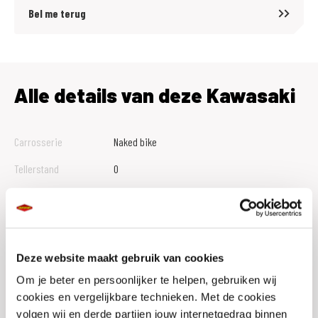
Bel me terug
Alle details van deze Kawasaki
Carrosserie
Naked bike
Tellerstand
0
Btw Marge
B
Bouwjaar
2026
Vestiging
Den Bosch
Deze website maakt gebruik van cookies
Conditie
Nieuw
Om je beter en persoonlijker te helpen, gebruiken wij
cookies en vergelijkbare technieken. Met de cookies
Rijbewijs type
volgen wij en derde partijen jouw internetgedrag binnen