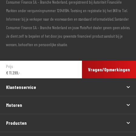
Consumer Finance S.A. – Branche Nederland, geregistreerd bij Autoriteit Financiële
Markten onder vergunningnummer 12048594. Toetsing en registratie bij het BKR te Tiel.
Informeer bij je verkoper naar de voorwaarden en standaard informatieblad. Santander
Consumer Finance S.A. – Branche Nederland en jouw MotoPort dealer geven geen advies.
Je dient zelf te bepalen of het door jou gewenste financieel product aansluit bij je
wensen, behoeften en persoonlijke situatie.
Prijs
Vragen/Opmerkingen
€
11.299,-
Klantenservice
Motoren
Producten