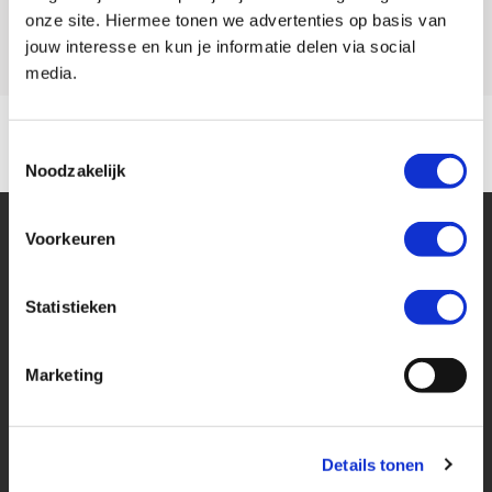
Model
Z 900
onze site. Hiermee tonen we advertenties op basis van
jouw interesse en kun je informatie delen via social
media.
Toestemmingsselectie
Noodzakelijk
Voorkeuren
Statistieken
Financier deze Kawasaki
Marketing
Eenvoudig, flexibel en verantwoord lenen. Het MotoPort Flexplan.
Details tonen
Aankoopprijs