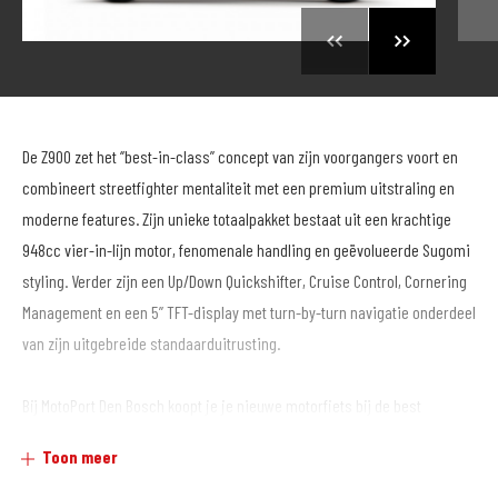
De Z900 zet het ‘’best-in-class’’ concept van zijn voorgangers voort en
combineert streetfighter mentaliteit met een premium uitstraling en
moderne features. Zijn unieke totaalpakket bestaat uit een krachtige
948cc vier-in-lijn motor, fenomenale handling en geëvolueerde Sugomi
styling. Verder zijn een Up/Down Quickshifter, Cruise Control, Cornering
Management en een 5’’ TFT-display met turn-by-turn navigatie onderdeel
van zijn uitgebreide standaarduitrusting.
Bij MotoPort Den Bosch koopt je je nieuwe motorfiets bij de best
gesorteerde motorzaak van Brabant, waar gezelligheid en
Toon meer
klantvriendelijkheid vanzelfsprekend is. Als officieel dealer van de