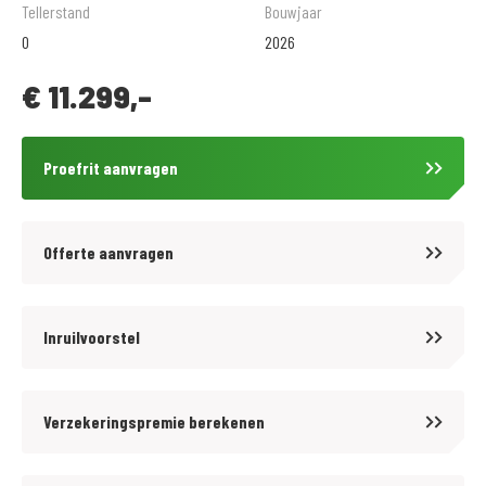
meeste gerenommeerde motorfietsmerken zijn onze gekwalificeerde
Tellerstand
Bouwjaar
monteurs in de gelegenheid om je nieuwe aanwinst in perfecte staat te
0
2026
houden.Indien gewenst hebben wij diverse aantrekkelijke
€
11.299,-
mogelijkheden tot financiering.
Ook voor uw motorkleding ben je bij ons van harte welkom. In onze
ruime kledingshop heb je keuze uit een groot assortiment kleding ,
Proefrit aanvragen
helmen en aanverwante artikelen. Onze medewerkers zijn je graag van
dienst met een profesioneel advies.
Offerte aanvragen
Inruilvoorstel
Verzekeringspremie berekenen