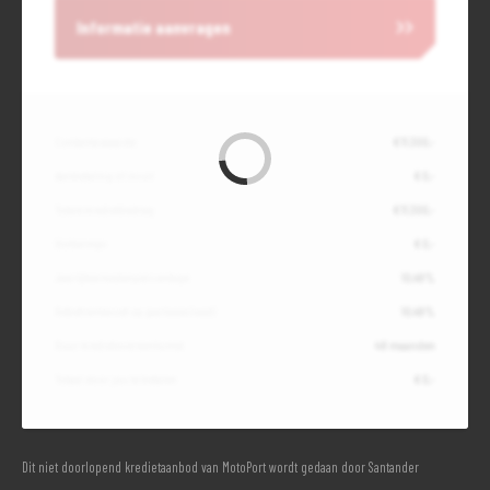
Informatie aanvragen
Contante waarde
€ 11.300,-
Aanbetaling of inruil
€ 0,-
Totale kredietbedrag
€ 11.300,-
Slottermijn
€ 0,-
Jaarlijkse kostenpercentage
10,49%
Debetrentevoet op jaarbasis (vast)
10,49%
Duur kredietovereenkomst
48 maanden
Totaal door jou te betalen
€ 0,-
Dit niet doorlopend kredietaanbod van MotoPort wordt gedaan door Santander