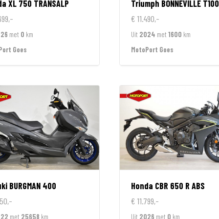
da
XL 750 TRANSALP
Triumph
BONNEVILLE T100
699,-
€ 11.490,-
026
met
0
km
Uit
2024
met
1600
km
Port Goes
MotoPort Goes
ki
BURGMAN 400
Honda
CBR 650 R ABS
50,-
€ 11.799,-
022
met
25658
km
Uit
2026
met
0
km