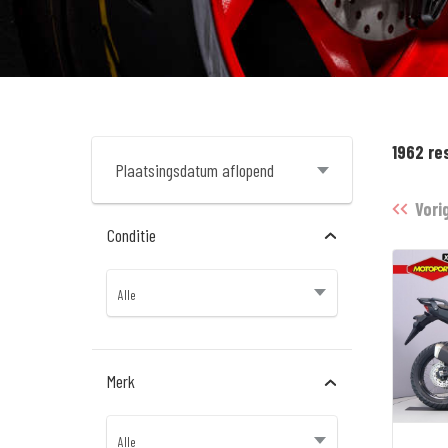
1962 re
Vori
Conditie
Merk