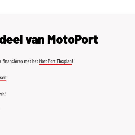
deel van MotoPort
e financieren met het
MotoPort Flexplan
!
asen
!
rk!
!