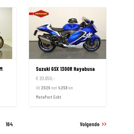
M
Suzuki
GSX 1300R Hayabusa
€ 20.650,-
Uit
2026
met
4258
km
MotoPort Echt
164
Volgende