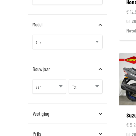
Hon
€ 12.
Uit
2
Model
Moto
Bouwjaar
Vestiging
Suzu
€ 5.2
Almere
Prijs
Uit
2