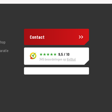
Contact
shop
aratie
9,5 / 10
3415 beoordelingen op
KiyOh.nl