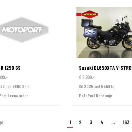
R 1250 GS
Suzuki
DL650XTA V-STRO
999,-
€ 9.999,-
023
met
56000
km
Uit
2025
met
5559
km
Port Leeuwarden
MotoPort Rockanje
ge
1
2
3
4
...
163