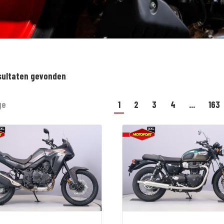
sultaten gevonden
ge
1
2
3
4
...
163