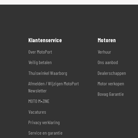
Klantenservice
Motoren
Over MotoPort
Verhuur
Veilig betalen
Ons aanbod
Thuiswinkel Waarborg
Dealerschappen
Afmelden / Wijzigen MotoPort
Motor verkopen
Newsletter
Bovag Garantie
MOTO M•ZINE
Vacatures
Privacy verklaring
Service en garantie