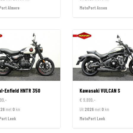
Port Almere
MotoPort Assen
l-Enfield
HNTR 350
Kawasaki
VULCAN S
99,-
€ 9.899,-
026
met
0
km
Uit
2026
met
0
km
Port Leek
MotoPort Leek