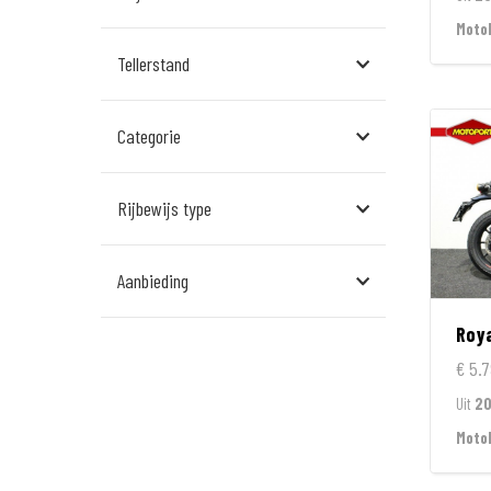
Assen
Moto
Tellerstand
Den Bosch
Echt
Categorie
Goes
Hillegom
Rijbewijs type
Leek
Aanbieding
Leeuwarden
Roya
Rockanje
€ 5.7
Veldhoven
Uit
2
Wormerveer
Moto
Zelhem