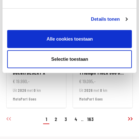
MotoPort Wormerveer
MotoPort Wormerveer
Details tonen
Alle cookies toestaan
Selectie toestaan
Ducati
DESERT X
Triumph
TIGER 900 GT ALPINE EDITION
€ 19.990,-
€ 19.095,-
Uit
2026
met
0
km
Uit
2026
met
0
km
MotoPort Goes
MotoPort Goes
1
2
3
4
..
163