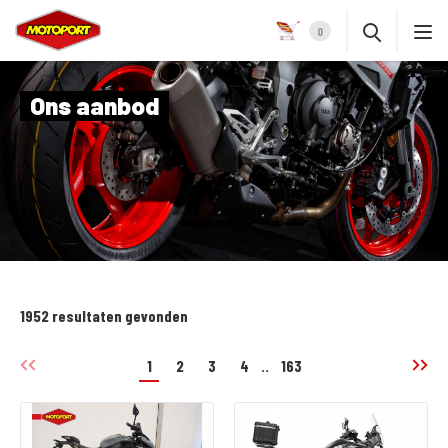
0
Ons aanbod
1952 resultaten gevonden
1
2
3
4
..
163