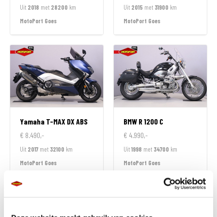
Uit
2018
met
28200
km
Uit
2015
met
31900
km
MotoPort Goes
MotoPort Goes
Yamaha
T-MAX DX ABS
BMW
R 1200 C
€ 8.490,-
€ 4.990,-
Uit
2017
met
32100
km
Uit
1998
met
34700
km
MotoPort Goes
MotoPort Goes