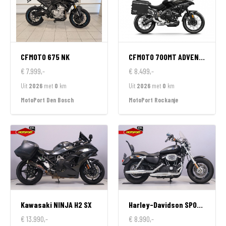
CFMOTO
675 NK
CFMOTO
700MT ADVENTURE GT EDITION
€ 7.999,-
€ 8.499,-
Uit
2026
met
0
km
Uit
2026
met
0
km
MotoPort Den Bosch
MotoPort Rockanje
Kawasaki
NINJA H2 SX
Harley-Davidson
SPORTSTER 1200 CUSTOM LIMITED
€ 13.990,-
€ 8.990,-