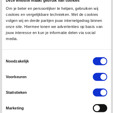
Deze website maakt gebruik van cookies
Om je beter en persoonlijker te helpen, gebruiken wij
cookies en vergelijkbare technieken. Met de cookies
volgen wij en derde partijen jouw internetgedrag binnen
Honda
CB 1000 GT
Honda
CBR 650 R
onze site. Hiermee tonen we advertenties op basis van
€ 16.699,-
€ 11.799,-
jouw interesse en kun je informatie delen via social
media.
Uit
2026
met
0
km
Uit
2026
met
0
km
MotoPort Goes
MotoPort Goes
Toestemmingsselectie
Noodzakelijk
Voorkeuren
Statistieken
Honda
CB 650 F
Honda
CBR 650 F
€ 7.499,-
€ 8.499,-
Marketing
Uit
2018
met
25819
km
Uit
2017
met
15880
km