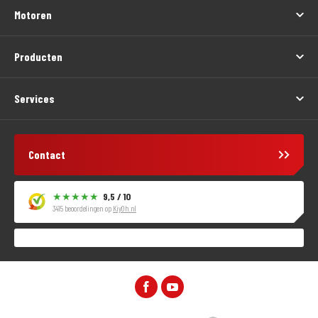
Motoren
Producten
Services
Contact
9,5 / 10
3415 beoordelingen op
KiyOh.nl