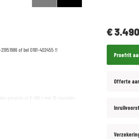
€
3.490
-21951986 of bel 0181-402455 !!
Proefrit a
Offerte aa
den garantie of € 499,= met 12 maanden
Inruilvoors
Verzekerin