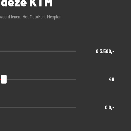
r deze KTM
twoord lenen. Het MotoPort Flexplan.
een afschrijving!
nde gratis meeverzekerd
€ 3.500,-
48
€ 0,-