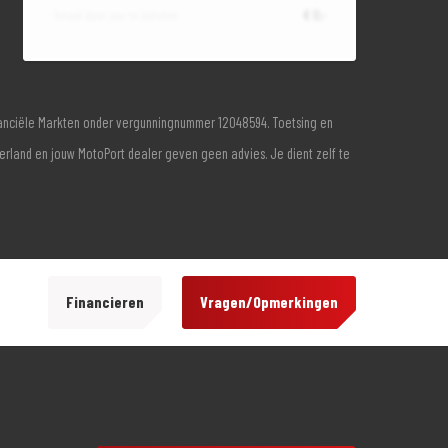
Totaal door jou te betalen
€ 0,-
inanciële Markten onder vergunningnummer 12048594. Toetsing en
derland en jouw MotoPort dealer geven geen advies. Je dient zelf te
Financieren
Vragen/Opmerkingen