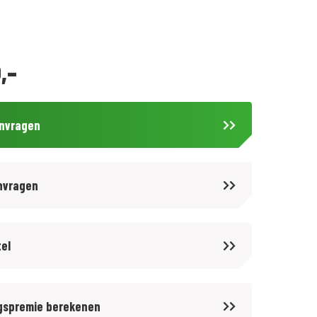
,-
anvragen
nvragen
tel
gspremie berekenen