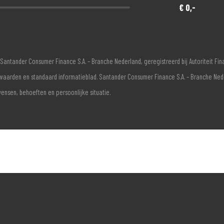
€ 0,-
Santander Consumer Finance S.A. – Branche Nederland, geregistreerd bij Autoriteit F
voorwaarden en standaard informatieblad. Santander Consumer Finance S.A. – Branche Ne
wensen, behoeften en persoonlijke situatie.