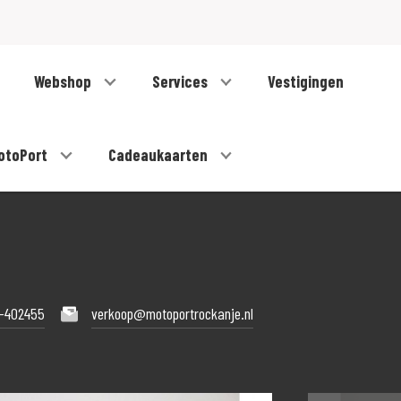
Webshop
Services
Vestigingen
otoPort
Cadeaukaarten
1-402455
verkoop@motoportrockanje.nl