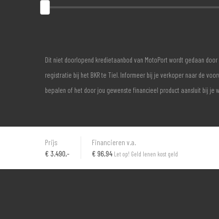
Dit niet doorlopend kredietaanbod van MotoPort wordt gedaan door 
registratie bij het BKR te Tiel. Informeer bij je verkoper naar de 
bepalen of het door jou gewenste financieel product aansluit bij je 
Prijs
Financieren v.a.
€
3.490,-
€ 96,94
Let op! Geld lenen kost geld