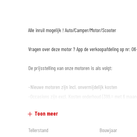
Alle inruil mogelijk ! Auto/Camper/Motor/Scooter
Vragen over deze motor ? App de verkoopafdeling op nr: 06
De prijsstelling van onze motoren is als volgt:
-Nieuwe motoren zijn incl. onvermijdelijk kosten
-Occasions zijn excl. Kosten onderhoud (399,= met 6 maan
garantie*)
Toon meer
Wat anderen over ons vertellen :
Tellerstand
Bouwjaar