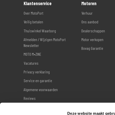
Klantenservice
Motoren
Over MotoPort
Verhuur
Veilig betalen
Ons aanbod
Thuiswinkel Waarborg
Dealerschappen
Afmelden / Wijzigen MotoPort
Motor verkopen
Newsletter
Bovag Garantie
MOTO M•ZINE
Vacatures
Privacy verklaring
Service en garantie
Algemene voorwaarden
Reviews
Sitemap
Deze website maakt gebru