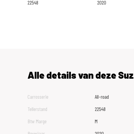
22548
2020
Vraag naar de voorwaarden. Toetsing en registratie BKR Ti
VERKOOPPRIJS IS INCLUSIEF ALLE RIJKLAARMAAK KOST
Alle details van deze Suz
Carrosserie
All-road
Tellerstand
22548
Btw Marge
M
Bouwjaar
2020