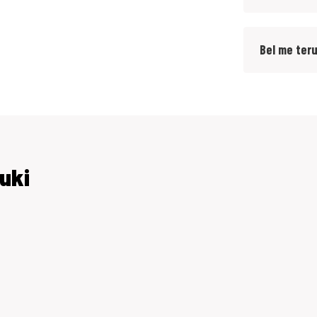
el.
Bel me ter
EN!
uki