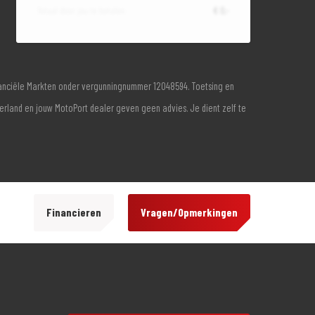
Totaal door jou te betalen
€ 0,-
inanciële Markten onder vergunningnummer 12048594. Toetsing en
derland en jouw MotoPort dealer geven geen advies. Je dient zelf te
Financieren
Vragen/Opmerkingen