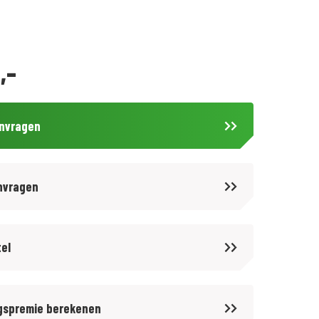
,-
anvragen
nvragen
tel
gspremie berekenen