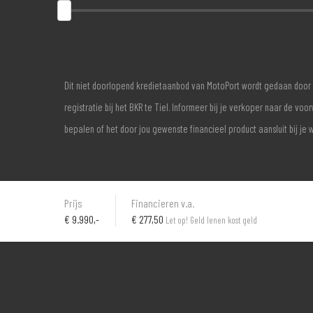
Dit niet doorlopend kredietaanbod van MotoPort wordt gedaan door 
registratie bij het BKR te Tiel. Informeer bij je verkoper naar de 
bepalen of het door jou gewenste financieel product aansluit bij je 
Prijs
Financieren v.a.
€
9.990,-
€ 277,50
Let op! Geld lenen kost geld