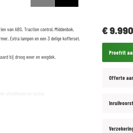
€
9.990
ien van ABS, Traction control, Middenbok,
er, Extra lampen en een 3 delige kofferset.
Proefrit a
eraard bij droog weer en wegdek.
Offerte aa
de afstellingen en tuning.
Inruilvoors
Verzekerin