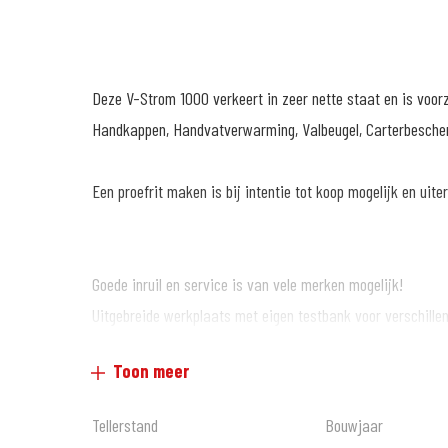
Deze V-Strom 1000 verkeert in zeer nette staat en is voorz
Handkappen, Handvatverwarming, Valbeugel, Carterbescherm
Een proefrit maken is bij intentie tot koop mogelijk en uit
Goede inruil en service is van vele merken mogelijk!
Uitgebreide werkplaats met eigen testbank voor verschillen
Toon meer
Grote kledingafdeling met zeer veel keus.
Tellerstand
Bouwjaar
Verschillende betalingsmogelijkheden, o.a. in termijnen.