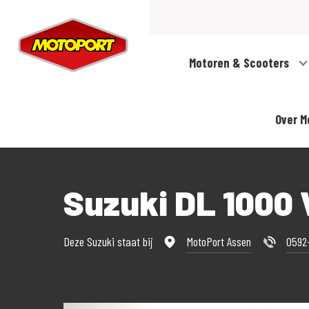
Motoren & Scooters
Over M
Suzuki DL 1000
Deze Suzuki staat bij
MotoPort Assen
0592