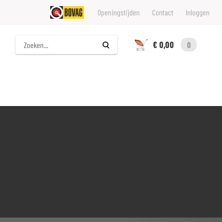
Openingstijden
Contact
Inloggen
Zoeken
€ 0,00
0