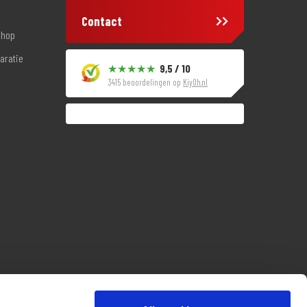
Contact
shop
aratie
9,5 / 10
3415 beoordelingen op
KiyOh.nl