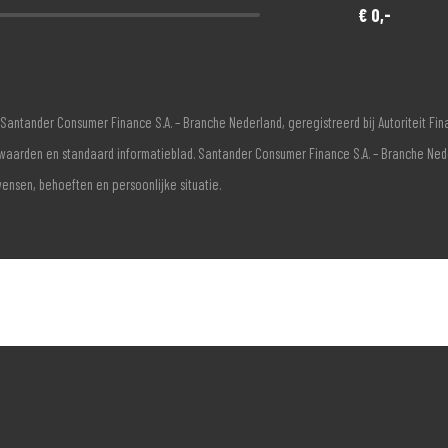
€ 0,-
Santander Consumer Finance S.A. – Branche Nederland, geregistreerd bij Autoriteit F
voorwaarden en standaard informatieblad. Santander Consumer Finance S.A. – Branche Ne
wensen, behoeften en persoonlijke situatie.