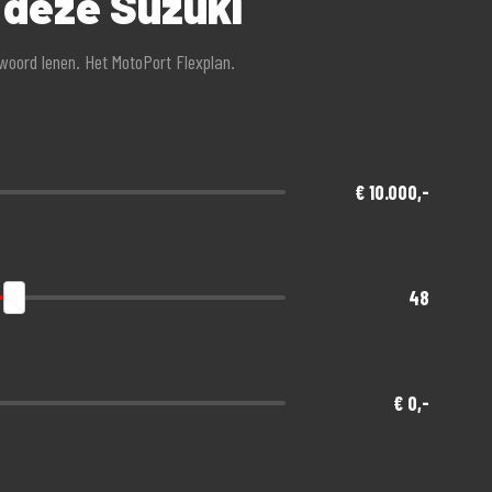
 deze Suzuki
twoord lenen. Het MotoPort Flexplan.
€ 10.000,-
48
€ 0,-