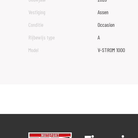
Vestiging
Assen
Conditie
Occasion
Rijbewijs type
A
Model
V-STROM 1000