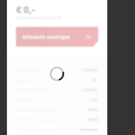
€ 0,-
Jouw maandbedrag incl. BTW
Informatie aanvragen
Contante waarde
€ 10.000,-
Aanbetaling of inruil
€ 0,-
Totale kredietbedrag
€ 10.000,-
Slottermijn
€ 0,-
Jaarlijkse kostenpercentage
10,49%
Debetrentevoet op jaarbasis (vast)
10,49%
Duur kredietovereenkomst
48 maanden