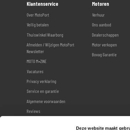
Klantenservice
Motoren
Over MotoPort
Verhuur
Veilig betalen
Ons aanbod
Thuiswinkel Waarborg
Dealerschappen
Afmelden / Wijzigen MotoPort
Motor verkopen
Newsletter
Bovag Garantie
MOTO M•ZINE
Vacatures
Privacy verklaring
Service en garantie
Algemene voorwaarden
Reviews
Sitemap
Deze website maakt gebru