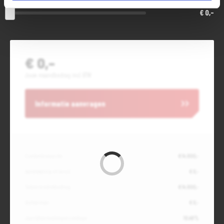
€ 0,-
€ 0,-
Jouw maandbedrag incl. BTW
Informatie aanvragen
Contante waarde
€ 14.800,-
Aanbetaling of inruil
€ 0,-
Totale kredietbedrag
€ 14.800,-
Slottermijn
€ 0,-
Jaarlijkse kostenpercentage
10,49%