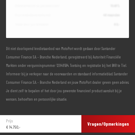
Debetrentevoet op jaarbasis (vast)
10,49%
Duur kredietovereenkomst
48 maanden
Totaal door jou te betalen
€ 0,-
Dit niet doorlopend kredietaanbod van MotoPort wordt gedaan door Santander
Consumer Finance S.A. – Branche Nederland, geregistreerd bij Autoriteit Financiële
Markten onder vergunningnummer 12048594. Toetsing en registratie bij het BKR te Tiel.
Informeer bij je verkoper naar de voorwaarden en standaard informatieblad. Santander
Consumer Finance S.A. – Branche Nederland en jouw MotoPort dealer geven geen advies.
Je dient zelf te bepalen of het door jou gewenste financieel product aansluit bij je
wensen, behoeften en persoonlijke situatie.
Prijs
Vragen/Opmerkingen
€
14.750,-