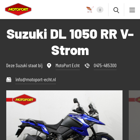
0
Suzuki DL 1050 RR V-
Strom
Deze Suzuki staat bij
MotoPort Echt
0475-485300
info@motoport-echt.nl