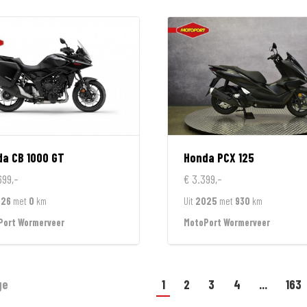
da
CB 1000 GT
Honda
PCX 125
699,-
€ 3.399,-
026
met
0
km
Uit
2025
met
930
km
Port Wormerveer
MotoPort Wormerveer
ge
1
2
3
4
...
163