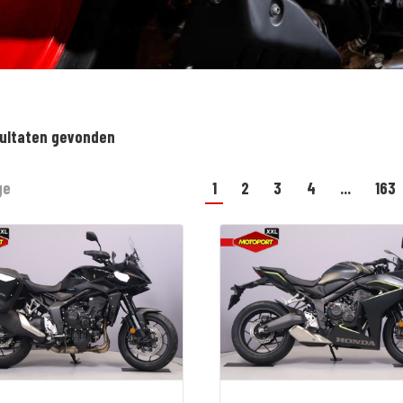
sultaten gevonden
ge
1
2
3
4
...
163