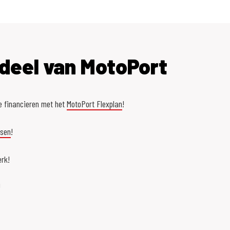
deel van MotoPort
e financieren met het
MotoPort Flexplan
!
asen
!
rk!
!