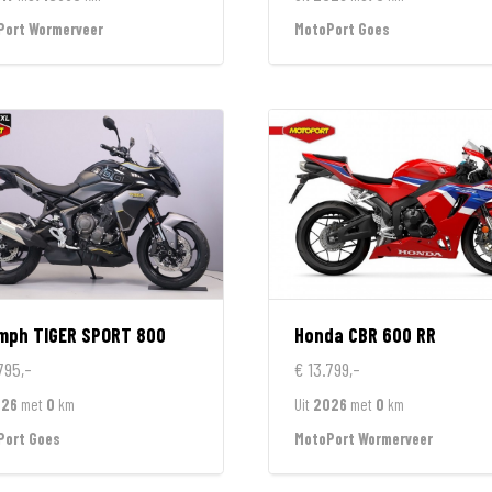
Port Wormerveer
MotoPort Goes
umph
TIGER SPORT 800
Honda
CBR 600 RR
795,-
€ 13.799,-
026
met
0
km
Uit
2026
met
0
km
Port Goes
MotoPort Wormerveer