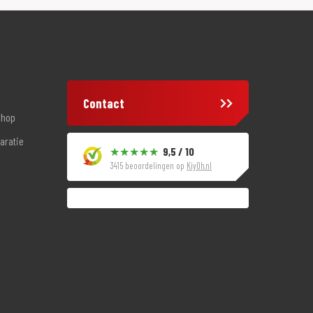
Contact
shop
aratie
9,5 / 10
3415 beoordelingen op
KiyOh.nl