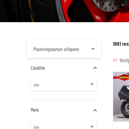
1961 re
Vori
Conditie
Merk