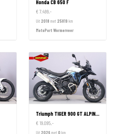
Honda
CB 650 F
€ 7.499,-
Uit
2018
met
25819
km
MotoPort Wormerveer
Triumph
TIGER 900 GT ALPINE EDITION
€ 19.095,-
Uit
2026
met
0
km