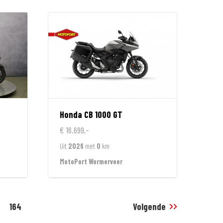
Honda
CB 1000 GT
€ 16.699,-
Uit
2026
met
0
km
MotoPort Wormerveer
164
Volgende