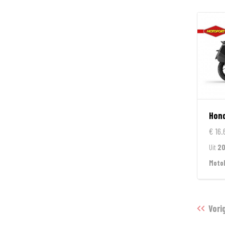
Hon
€ 16.
Uit
2
Moto
Vori