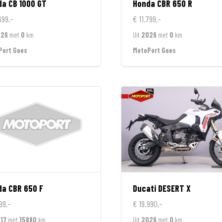
da
CB 1000 GT
Honda
CBR 650 R
699,-
€ 11.799,-
026
met
0
km
Uit
2026
met
0
km
Port Goes
MotoPort Goes
da
CBR 650 F
Ducati
DESERT X
99,-
€ 19.990,-
17
met
15880
km
Uit
2026
met
0
km