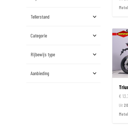
Assen
Moto
Tellerstand
Den Bosch
Echt
Categorie
Goes
Hillegom
Rijbewijs type
Leek
Aanbieding
Leeuwarden
Tri
Rockanje
€ 13.
Veldhoven
Uit
2
Wormerveer
Moto
Zelhem