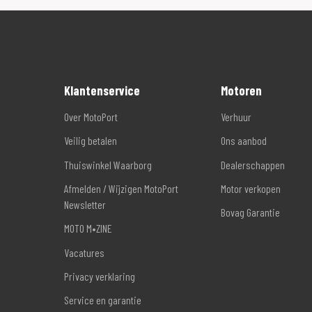
Klantenservice
Motoren
Over MotoPort
Verhuur
Veilig betalen
Ons aanbod
Thuiswinkel Waarborg
Dealerschappen
Afmelden / Wijzigen MotoPort
Motor verkopen
Newsletter
Bovag Garantie
MOTO M•ZINE
Vacatures
Privacy verklaring
Service en garantie