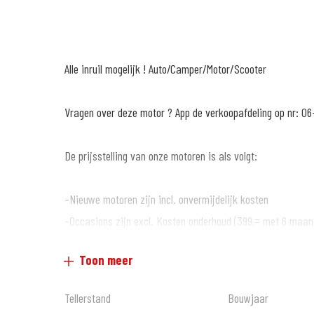
Alle inruil mogelijk ! Auto/Camper/Motor/Scooter
Vragen over deze motor ? App de verkoopafdeling op nr: 06
De prijsstelling van onze motoren is als volgt:
-Nieuwe motoren zijn incl. onvermijdelijk kosten
-Occasions zijn excl. Kosten onderhoud (399,= met 6 maan
garantie*)
Toon meer
Wat anderen over ons vertellen :
Tellerstand
Bouwjaar