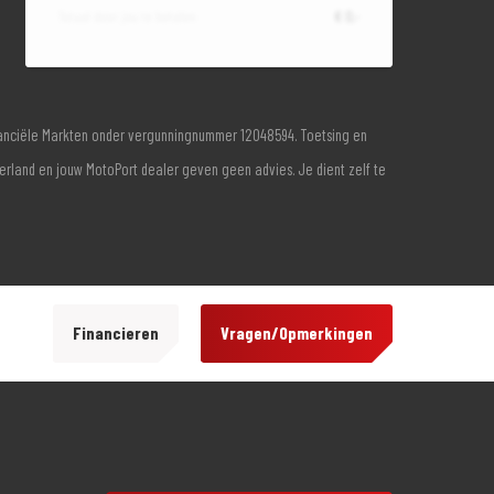
Totaal door jou te betalen
€ 0,-
inanciële Markten onder vergunningnummer 12048594. Toetsing en
derland en jouw MotoPort dealer geven geen advies. Je dient zelf te
Financieren
Vragen/Opmerkingen