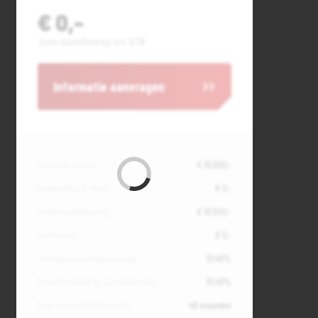
€ 0,-
Jouw maandbedrag incl. BTW
Informatie aanvragen
Contante waarde
€ 16.000,-
Aanbetaling of inruil
€ 0,-
Totale kredietbedrag
€ 16.000,-
Slottermijn
€ 0,-
Jaarlijkse kostenpercentage
10,49%
Debetrentevoet op jaarbasis (vast)
10,49%
Duur kredietovereenkomst
48 maanden