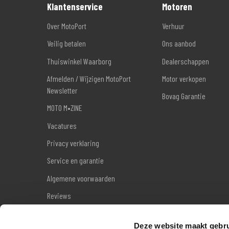
Klantenservice
Motoren
Over MotoPort
Verhuur
Veilig betalen
Ons aanbod
Thuiswinkel Waarborg
Dealerschappen
Afmelden / Wijzigen MotoPort
Motor verkopen
Newsletter
Bovag Garantie
MOTO M•ZINE
Vacatures
Privacy verklaring
Service en garantie
Algemene voorwaarden
Reviews
Sitemap
Deze website maakt gebru