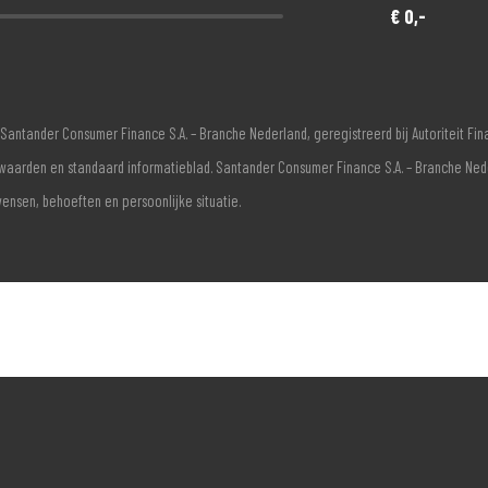
€ 0,-
Santander Consumer Finance S.A. – Branche Nederland, geregistreerd bij Autoriteit F
voorwaarden en standaard informatieblad. Santander Consumer Finance S.A. – Branche Ne
wensen, behoeften en persoonlijke situatie.