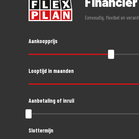
Financier
- Geen alarmverplichting!
Eenvoudig, flexibel en veran
- 3 jaar aanschaf- of taxatiewaardevergoeding mogelijk. G
- Accessoires tot 1.500,- euro gratis meeverzekerd
- Schade aan helm en kleding tot 1.500,- euro per opzitte
Aankoopprijs
Looptijd in maanden
Aanbetaling of inruil
Slottermijn