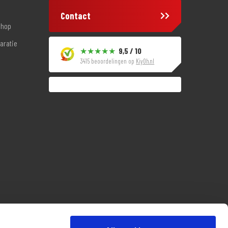
Contact
shop
aratie
9,5 / 10
3415 beoordelingen op
KiyOh.nl