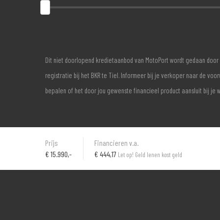
Dit niet doorlopend kredietaanbod van MotoPort wordt gedaan door 
registratie bij het BKR te Tiel. Informeer bij je verkoper naar de 
bepalen of het door jou gewenste financieel product aansluit bij je 
Prijs
Financieren v.a.
€
15.990,-
€ 444,17
Let op! Geld lenen kost geld