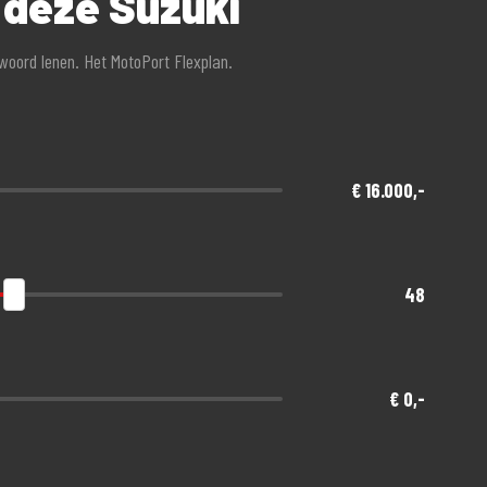
 deze Suzuki
twoord lenen. Het MotoPort Flexplan.
een afschrijving!
nde gratis meeverzekerd
€ 16.000,-
48
€ 0,-