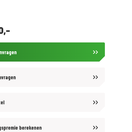
0,-
anvragen
nvragen
tel
gspremie berekenen