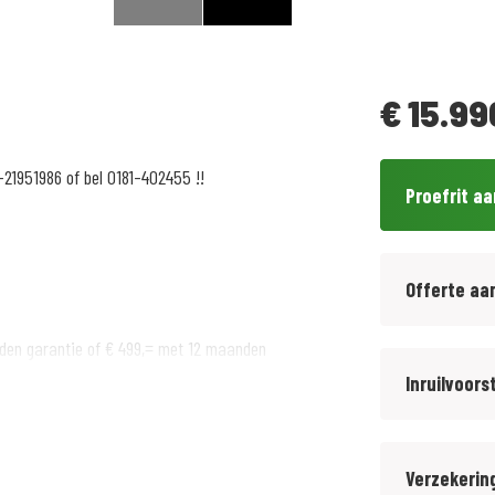
€
15.99
-21951986 of bel 0181-402455 !!
Proefrit a
Offerte aa
den garantie of € 499,= met 12 maanden
Inruilvoors
Verzekerin