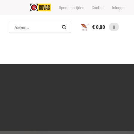
Openingstijden
Contact
Inloggen
Zoeken
€ 0,00
0