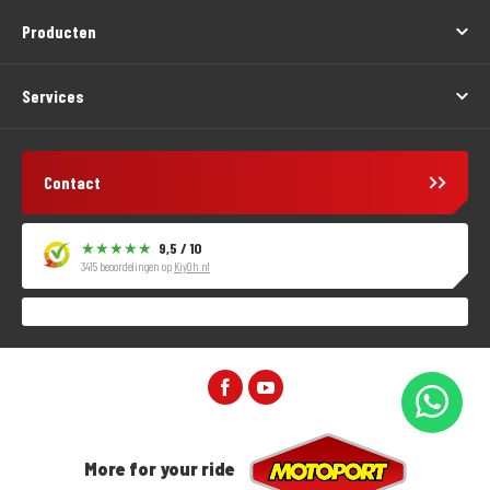
Producten
Services
Contact
9,5 / 10
3415 beoordelingen op
KiyOh.nl
More for your ride