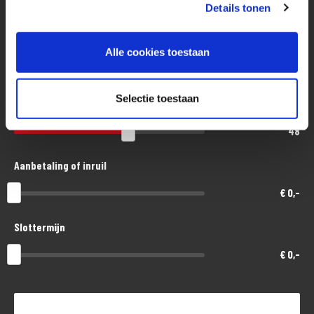
Eenvoudig, flexibel en verantwoord lenen. Het MotoPort Flexplan.
Details tonen
Aankoopprijs
Alle cookies toestaan
€ 5.300,-
Selectie toestaan
Looptijd in maanden
48
Aanbetaling of inruil
€ 0,-
Slottermijn
€ 0,-