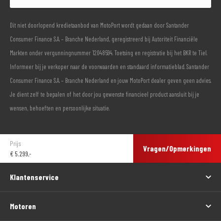
Dit niet doorlopend kredietaanbod van MotoPort wordt gedaan door Santander
Consumer Finance S.A. – Branche Nederland, geregistreerd bij Autoriteit Financiële
Markten onder vergunningnummer 12048594. Toetsing en registratie bij het BKR te Tiel.
Informeer bij je verkoper naar de voorwaarden en standaard informatieblad. Santander
Consumer Finance S.A. – Branche Nederland en jouw MotoPort dealer geven geen advies.
Je dient zelf te bepalen of het door jou gewenste financieel product aansluit bij je
wensen, behoeften en persoonlijke situatie.
Prijs
Vragen/Opmerkingen
€
5.299,-
Klantenservice
Motoren