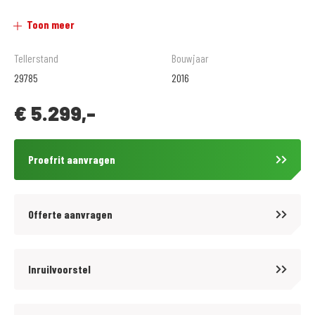
ons terecht.
Toon meer
.
De prijzen van onze NIEUWE motorfietsen en scooters zijn altijd inclusief
Tellerstand
Bouwjaar
afleveringskosten.
29785
2016
Voor onze GEBRUIKTE motoren bieden wij tegen een tarief van € 299,- 12
€
5.299,-
maanden BOVAG garantie aan. Informeer hiervoor bij onze
verkoopafdeling.
.
Proefrit aanvragen
Wij zijn al meer dan 60 jaar officieel Honda dealer en daarnaast BMW
Motorrad specialist sinds 1972. Inruil en verkoop van alle merken is bij
ons mogelijk, nieuw en gebruikt.
Offerte aanvragen
.
Volg ons op Facebook en Instagram om op de hoogte te blijven van het
laatste nieuws en aanbiedingen.
Inruilvoorstel
.
Voor meer motoren en scooters (250 stuks) zie onze website