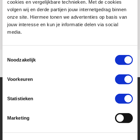
cookies en vergelijkbare technieken. Met de cookies
Conditie
Occasion
volgen wij en derde partijen jouw internetgedrag binnen
Rijbewijs type
A
onze site. Hiermee tonen we advertenties op basis van
jouw interesse en kun je informatie delen via social
Model
GSF 650 BANDIT
media.
Toestemmingsselectie
Noodzakelijk
Voorkeuren
Statistieken
Marketing
Financier deze Suzuki