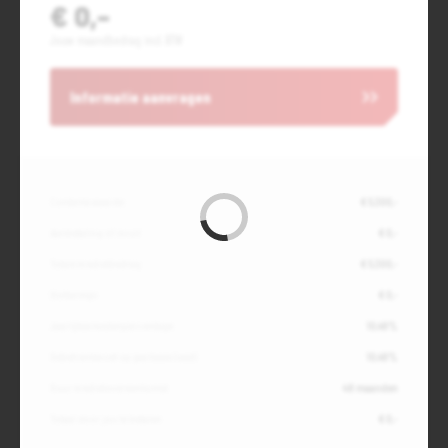
€ 0,-
Jouw maandbedrag incl. BTW
Informatie aanvragen
Contante waarde
€ 5.300,-
Aanbetaling of inruil
€ 0,-
Totale kredietbedrag
€ 5.300,-
Slottermijn
€ 0,-
Jaarlijkse kostenpercentage
10,49%
Debetrentevoet op jaarbasis (vast)
10,49%
Duur kredietovereenkomst
48 maanden
Totaal door jou te betalen
€ 0,-