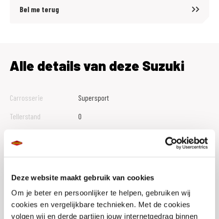
Voordelig en goed verzekeren?
Bel me terug
Kijk op onze website voor meer informatie over de MotoPort No Risk
verzekeringen (ook als je motor niet bij ons gekocht is).
Alle details van deze Suzuki
Carrosserie
Supersport
Tellerstand
0
Btw Marge
B
Bouwjaar
2026
Vestiging
Leeuwarden
Deze website maakt gebruik van cookies
Conditie
Nieuw
Om je beter en persoonlijker te helpen, gebruiken wij
cookies en vergelijkbare technieken. Met de cookies
Rijbewijs type
volgen wij en derde partijen jouw internetgedrag binnen