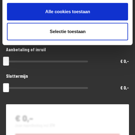
€ 11.000,-
Alle cookies toestaan
Looptijd in maanden
Selectie toestaan
48
Aanbetaling of inruil
€ 0,-
Slottermijn
€ 0,-
€ 0,-
Jouw maandbedrag incl. BTW