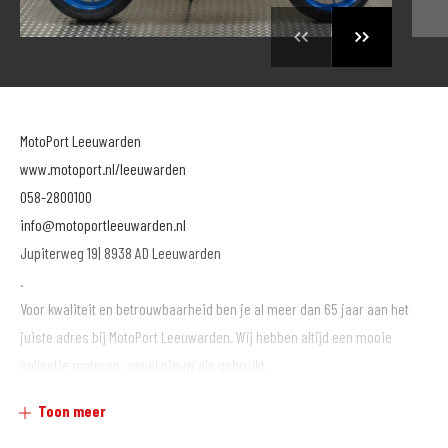
MotoPort Leeuwarden
www.motoport.nl/leeuwarden
058-2800100
info@motoportleeuwarden.nl
Jupiterweg 19| 8938 AD Leeuwarden
.
Voor kwaliteit en betrouwbaarheid ben je al meer dan 65 jaar aan het
juiste adres bij MotoPort Leeuwarden. Wij hebben altijd een mooie
collectie motoren, zowel nieuw als gebruikt.
.
Toon meer
Voor aankoop en onderhoud van motoren en/of aanschaf van kleding,