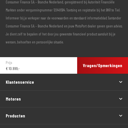
Consumer Finance S.A. – Branche Nederland, geregistreerd bij Autoriteit Financiële
Markten onder vergunningnummer 12048594. Toetsing en registratie bij het BKR te Tiel.
Informeer bij je verkoper naar de voorwaarden en standaard informatieblad. Santander
Consumer Finance S.A. – Branche Nederland en jouw MotoPort dealer geven geen advies.
Je dient zelf te bepalen of het door jou gewenste financieel product aansluit bij je
wensen, behoeften en persoonlijke situatie.
Prijs
Vragen/Opmerkingen
€
10.999,-
Klantenservice
Motoren
Producten