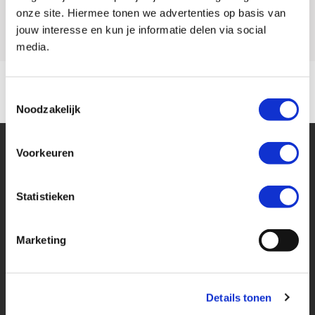
Model
GSX-8R
onze site. Hiermee tonen we advertenties op basis van
jouw interesse en kun je informatie delen via social
media.
Toestemmingsselectie
Noodzakelijk
Voorkeuren
Statistieken
Financier deze Suzuki
Marketing
Eenvoudig, flexibel en verantwoord lenen. Het MotoPort Flexplan.
Details tonen
Aankoopprijs