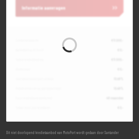
Informatie aanvragen
Contante waarde
€ 11.000,-
Aanbetaling of inruil
€ 0,-
Totale kredietbedrag
€ 11.000,-
Slottermijn
€ 0,-
Jaarlijkse kostenpercentage
10,49%
Debetrentevoet op jaarbasis (vast)
10,49%
Duur kredietovereenkomst
48 maanden
Totaal door jou te betalen
€ 0,-
Dit niet doorlopend kredietaanbod van MotoPort wordt gedaan door Santander