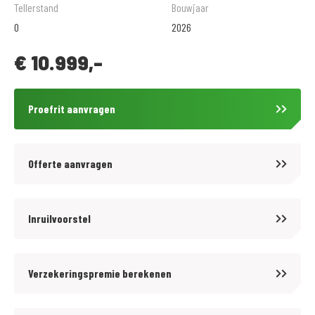
onderdelen en accessoires kun je bij ons terecht.
Tellerstand
Bouwjaar
.
0
2026
De prijzen van onze nieuwe motorfietsen zijn altijd inclusief
€
10.999,-
onvermijdbare kosten. Wij bieden tegen aantrekkelijke tarieven diverse
BOVAG garantiepakketten aan op onze gebruikte motorfietsen. Informeer
hiervoor bij onze verkoopafdeling.
Proefrit aanvragen
.
Wij zijn officieel dealer van Suzuki en CFMOTO. Andere merken zijn
eventueel ook te leveren.
Offerte aanvragen
.
Volg ons op Facebook en Instagram om op de hoogte te blijven van het
laatste nieuws en aanbiedingen.
Inruilvoorstel
.
Voor meer motoren zie ook onze website
Verzekeringspremie berekenen
https://www.motoport.nl/leeuwarden of kom langs!
.