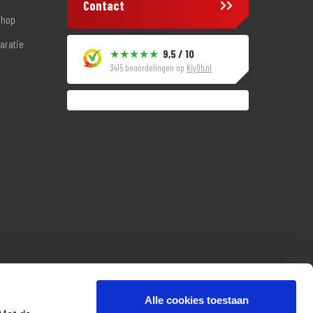
Contact
shop
aratie
9,5 / 10
3415 beoordelingen op
KiyOh.nl
Alle cookies toestaan