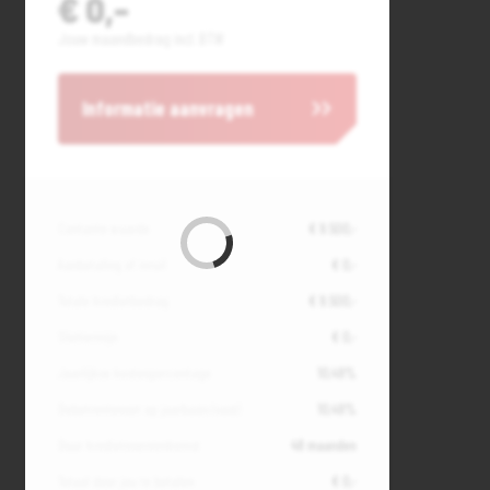
€ 0,-
Jouw maandbedrag incl. BTW
Informatie aanvragen
Contante waarde
€ 9.500,-
Aanbetaling of inruil
€ 0,-
Totale kredietbedrag
€ 9.500,-
Slottermijn
€ 0,-
Jaarlijkse kostenpercentage
10,49%
Debetrentevoet op jaarbasis (vast)
10,49%
Duur kredietovereenkomst
48 maanden
Totaal door jou te betalen
€ 0,-