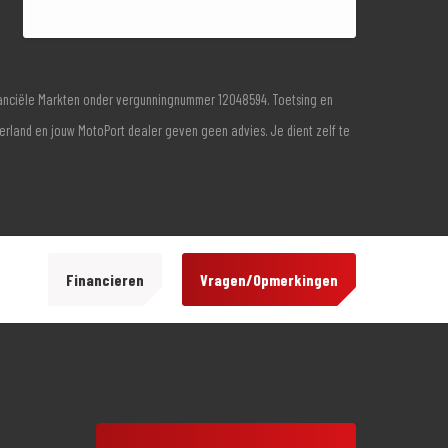
inanciële Markten onder vergunningnummer 12048594. Toetsing en
derland en jouw MotoPort dealer geven geen advies. Je dient zelf te
Financieren
Vragen/Opmerkingen