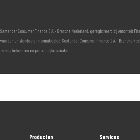
Santander Consumer Finance S.A. – Branche Nederland, geregistreerd bij Autoriteit F
voorwaarden en standaard informatieblad. Santander Consumer Finance S.A. – Branche Ne
wensen, behoeften en persoonlijke situatie.
Producten
Services