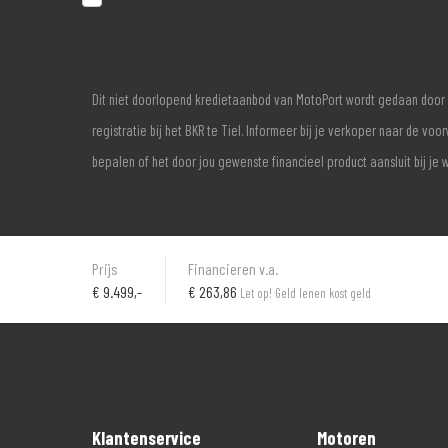
Dit niet doorlopend kredietaanbod van MotoPort wordt gedaan door 
registratie bij het BKR te Tiel. Informeer bij je verkoper naar de 
bepalen of het door jou gewenste financieel product aansluit bij je 
Prijs
Financieren v.a.
€
9.499,-
€ 263,86
Let op! Geld lenen kost geld
Klantenservice
Motoren