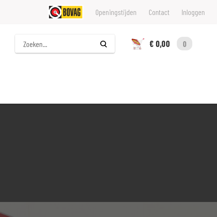
Openingstijden
Contact
Inloggen
Zoeken
€ 0,00
0