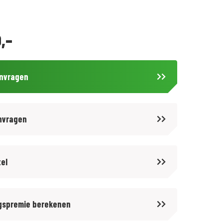
,-
anvragen
nvragen
tel
gspremie berekenen