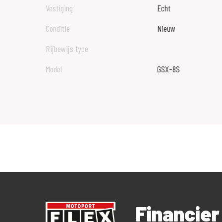
Vestiging
Echt
Conditie
Nieuw
Rijbewijs type
Model
GSX-8S
Financier