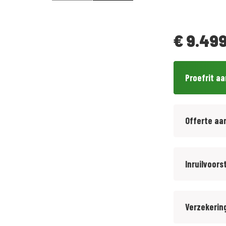
€
9.499
Proefrit a
Offerte aa
Inruilvoors
Verzekerin