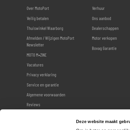
Over MotoPort
Verhuur
Veilig betalen
Ons aanbod
Thuiswinkel Waarborg
Dealerschappen
Afmelden / Wijzigen MotoPort
Motor verkopen
Newsletter
Bovag Garantie
MOTO M•ZINE
Vacatures
Privacy verklaring
Service en garantie
Algemene voorwaarden
Reviews
Sitemap
Deze website maakt gebru
Wettelijke garantie