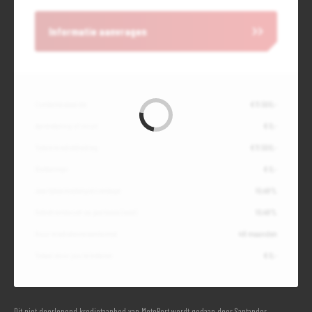
Informatie aanvragen
Contante waarde
€ 11.500,-
Aanbetaling of inruil
€ 0,-
Totale kredietbedrag
€ 11.500,-
Slottermijn
€ 0,-
Jaarlijkse kostenpercentage
10,49%
Debetrentevoet op jaarbasis (vast)
10,49%
Duur kredietovereenkomst
48 maanden
Totaal door jou te betalen
€ 0,-
Dit niet doorlopend kredietaanbod van MotoPort wordt gedaan door Santander