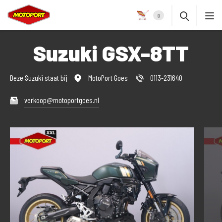
0
Suzuki GSX-8TT
Deze Suzuki staat bij
MotoPort Goes
0113-231640
verkoop@motoportgoes.nl