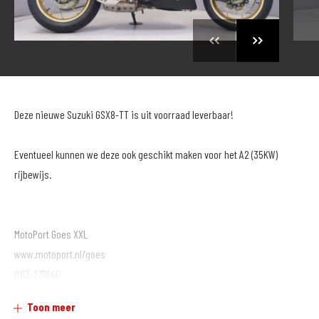
Deze nieuwe Suzuki GSX8-TT is uit voorraad leverbaar!
Eventueel kunnen we deze ook geschikt maken voor het A2 (35KW)
rijbewijs.
MotoPort Goes XXL
www.motoport.nl/goes
0113-231640
verkoop@motoportgoes.nl
Toon meer
Nobelweg 4, 4462 GK, Goes