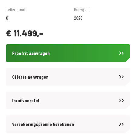
Tellerstand
Bouwjaar
Voor meer motoren en scooters (400 stuks) zie onze website
0
2026
https://www.motoport.nl/goes of kom langs!
€
11.499,-
Voor kwaliteit en betrouwbaarheid bent u al meer dan 65 jaar aan het
juiste adres bij MotoPort Goes XXL. Wij hebben het grootste aanbod van
Proefrit aanvragen
Zuid-West Nederland in een van de grootste motorzaken van de Benelux!
Voor aankoop en onderhoud van motoren en scooters, aanschaf van
kleding (mega kleding shop van 1500 m2!) en voor de aanschaf van
Offerte aanvragen
onderdelen en accessoires kunt u bij ons terecht.
De prijzen van onze nieuwe motorfietsen en scooters zijn altijd inclusief
Inruilvoorstel
onvermijdbare kosten. Wij bieden op onze occasions tegen
aantrekkelijke tarieven diverse BOVAG garantiepakketten aan. Informeer
Verzekeringspremie berekenen
hiervoor bij onze verkoopafdeling.