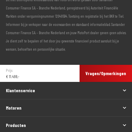
Consumer Finance S.A. – Branche Nederland, geregistreerd bij Autoriteit Financiële
Markten onder vergunningnummer 12048594. Toetsing en registratie bij het BKR te Tiel.
Informeer bij je verkoper naar de voorwaarden en standaard informatieblad. Santander
Consumer Finance S.A. – Branche Nederland en jouw MotoPort dealer geven geen advies.
Je dient zelf te bepalen of het door jou gewenste financieel product aansluit bij je
wensen, behoeften en persoonlijke situatie.
Prijs
Vragen/Opmerkingen
€
11.499,-
Klantenservice
Motoren
Producten