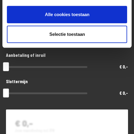
Aankoopprijs
€ 11.500,-
Alle cookies toestaan
Looptijd in maanden
Selectie toestaan
48
Aanbetaling of inruil
€ 0,-
Slottermijn
€ 0,-
€ 0,-
Jouw maandbedrag incl. BTW