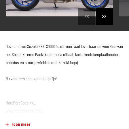
Deze nieuwe Suzuki GSX-S1000 is uit voorraad leverbaar en voorzien van
het Street Xtreme Pack (Yoshimura uitlaat, korte kentekenplaathouder,
bobbins en stuurgewichten met Suzuki logo).
Nu voor een heel speciale prijs!
MotoPort Goes XXL
www.motoport.nl/goes
0113-231640
Toon meer
verkoop@motoportgoes.nl