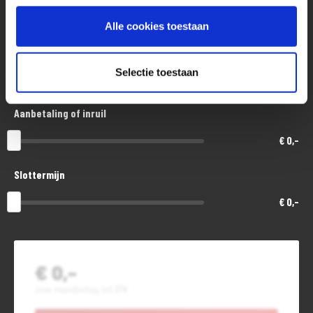
€ 15.300,-
Alle cookies toestaan
Looptijd in maanden
Selectie toestaan
48
Aanbetaling of inruil
€ 0,-
Slottermijn
€ 0,-
€ 0,-
Jouw maandbedrag incl. BTW