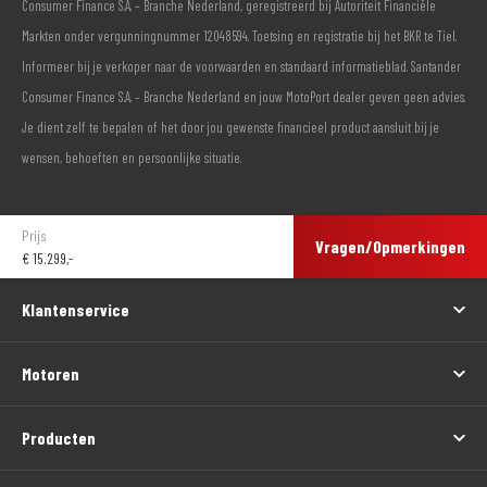
Consumer Finance S.A. – Branche Nederland, geregistreerd bij Autoriteit Financiële
Markten onder vergunningnummer 12048594. Toetsing en registratie bij het BKR te Tiel.
Informeer bij je verkoper naar de voorwaarden en standaard informatieblad. Santander
Consumer Finance S.A. – Branche Nederland en jouw MotoPort dealer geven geen advies.
Je dient zelf te bepalen of het door jou gewenste financieel product aansluit bij je
wensen, behoeften en persoonlijke situatie.
Prijs
Vragen/Opmerkingen
€
15.299,-
Klantenservice
Motoren
Producten