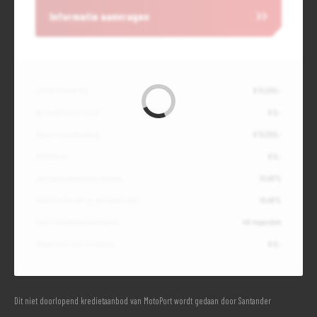
Informatie aanvragen
Contante waarde
€ 15.300,-
Aanbetaling of inruil
€ 0,-
Totale kredietbedrag
€ 15.300,-
Slottermijn
€ 0,-
Jaarlijkse kostenpercentage
10,49%
Debetrentevoet op jaarbasis (vast)
10,49%
Duur kredietovereenkomst
48 maanden
Totaal door jou te betalen
€ 0,-
Dit niet doorlopend kredietaanbod van MotoPort wordt gedaan door Santander