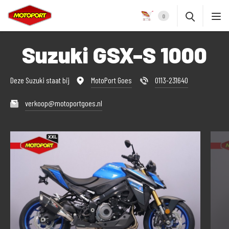
0
Suzuki GSX-S 1000
Deze Suzuki staat bij
MotoPort Goes
0113-231640
verkoop@motoportgoes.nl