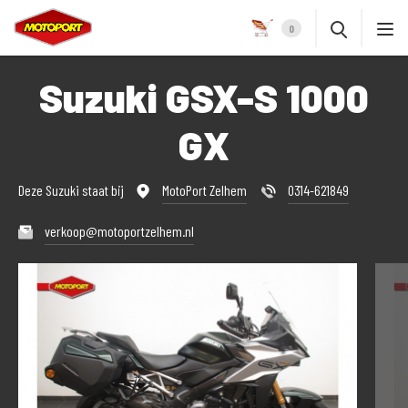
0
Suzuki GSX-S 1000
GX
Deze Suzuki staat bij
MotoPort Zelhem
0314-621849
verkoop@motoportzelhem.nl