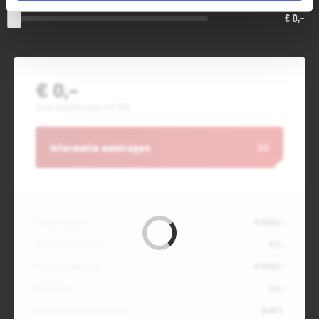
€ 0,-
€ 0,-
Jouw maandbedrag incl. BTW
Informatie aanvragen
Contante waarde
€ 16.500,-
Aanbetaling of inruil
€ 0,-
Totale kredietbedrag
€ 16.500,-
Slottermijn
€ 0,-
Jaarlijkse kostenpercentage
10,49%