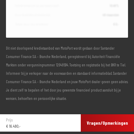
Debetrentevoet op jaarbasis (vast)
10,49%
Duur kredietovereenkomst
48 maanden
Totaal door jou te betalen
€ 0,-
Dit niet doorlopend kredietaanbod van MotoPort wordt gedaan door Santander
Consumer Finance S.A. – Branche Nederland, geregistreerd bij Autoriteit Financiële
Markten onder vergunningnummer 12048594. Toetsing en registratie bij het BKR te Tiel.
Informeer bij je verkoper naar de voorwaarden en standaard informatieblad. Santander
Consumer Finance S.A. – Branche Nederland en jouw MotoPort dealer geven geen advies.
Je dient zelf te bepalen of het door jou gewenste financieel product aansluit bij je
wensen, behoeften en persoonlijke situatie.
Prijs
Vragen/Opmerkingen
€
16.490,-