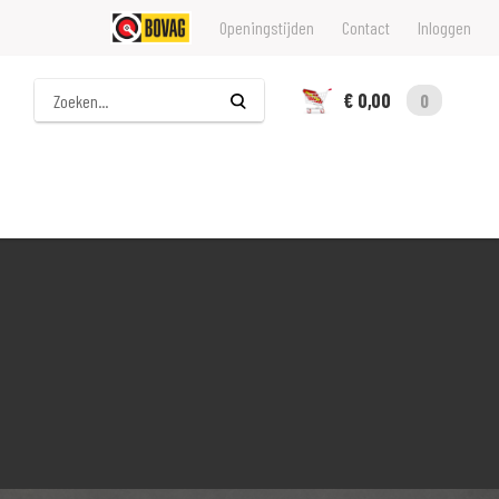
Openingstijden
Contact
Inloggen
Zoeken
€ 0,00
0