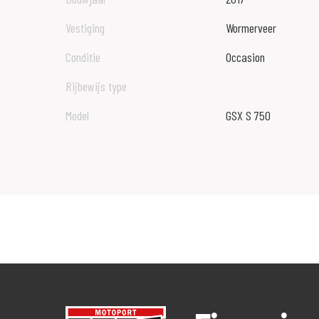
Vestiging
Wormerveer
Conditie
Occasion
Rijbewijs type
Model
GSX S 750