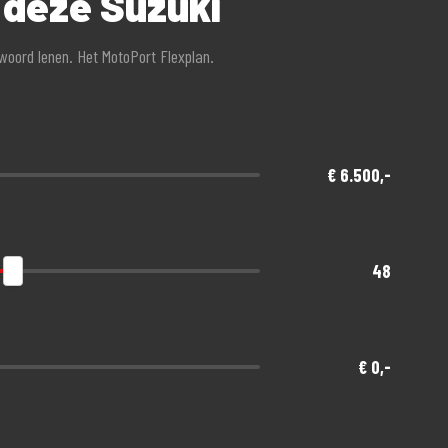
 deze Suzuki
twoord lenen. Het MotoPort Flexplan.
€ 6.500,-
48
€ 0,-