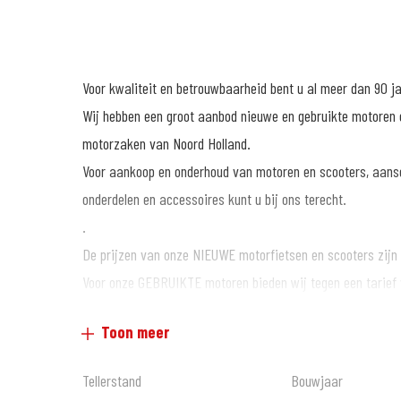
Voor kwaliteit en betrouwbaarheid bent u al meer dan 90 j
Wij hebben een groot aanbod nieuwe en gebruikte motoren e
motorzaken van Noord Holland.
Voor aankoop en onderhoud van motoren en scooters, aans
onderdelen en accessoires kunt u bij ons terecht.
.
De prijzen van onze NIEUWE motorfietsen en scooters zijn a
Voor onze GEBRUIKTE motoren bieden wij tegen een tarief
Informeer hiervoor bij onze verkoopafdeling.
Toon meer
.
Wij zijn al meer dan 60 jaar officieel Honda dealer en daa
Tellerstand
Bouwjaar
en verkoop van alle merken is bij ons mogelijk, nieuw en ge