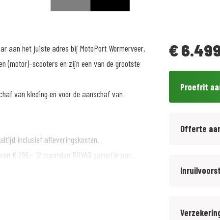
€
6.499
aar aan het juiste adres bij MotoPort Wormerveer.
n (motor)-scooters en zijn een van de grootste
Proefrit a
chaf van kleding en voor de aanschaf van
Offerte aa
ltijd inclusief afleveringskosten.
 van € 299,- 12 maanden BOVAG garantie aan.
Inruilvoors
rnaast BMW Motorrad specialist sinds 1972. Inruil
Verzekerin
bruikt.