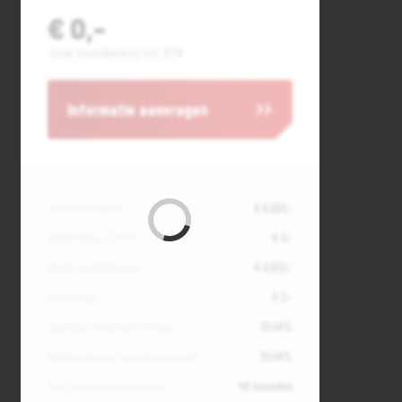
€ 0,-
Jouw maandbedrag incl. BTW
Informatie aanvragen
Contante waarde
€ 6.500,-
Aanbetaling of inruil
€ 0,-
Totale kredietbedrag
€ 6.500,-
Slottermijn
€ 0,-
Jaarlijkse kostenpercentage
10,49%
Debetrentevoet op jaarbasis (vast)
10,49%
Duur kredietovereenkomst
48 maanden