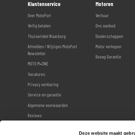
Klantenservice
Motoren
Over MotoPort
Verhuur
Veilig betalen
Ons aanbod
Thuiswinkel Waarborg
Dealerschappen
Afmelden / Wijzigen MotoPort
Motor verkopen
Newsletter
Bovag Garantie
MOTO M•ZINE
Vacatures
Privacy verklaring
Service en garantie
Algemene voorwaarden
Reviews
Sitemap
Deze website maakt gebru