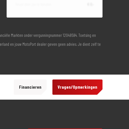
Totaal door jou te betalen
€ 0,-
inanciële Markten onder vergunningnummer 12048594. Toetsing en
derland en jouw MotoPort dealer geven geen advies. Je dient zelf te
Financieren
Vragen/Opmerkingen