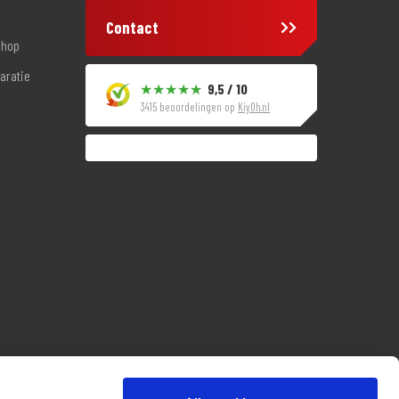
Contact
shop
aratie
9,5 / 10
3415 beoordelingen op
KiyOh.nl