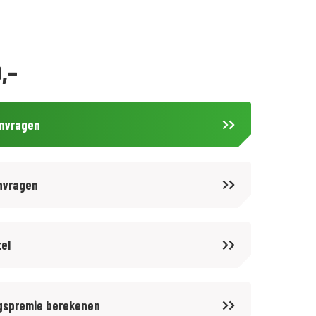
,-
anvragen
nvragen
tel
gspremie berekenen