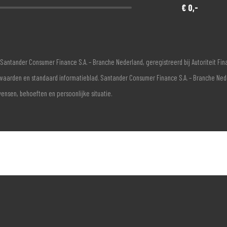
€ 0,-
Santander Consumer Finance S.A. – Branche Nederland, geregistreerd bij Autoriteit F
voorwaarden en standaard informatieblad. Santander Consumer Finance S.A. – Branche Ne
wensen, behoeften en persoonlijke situatie.