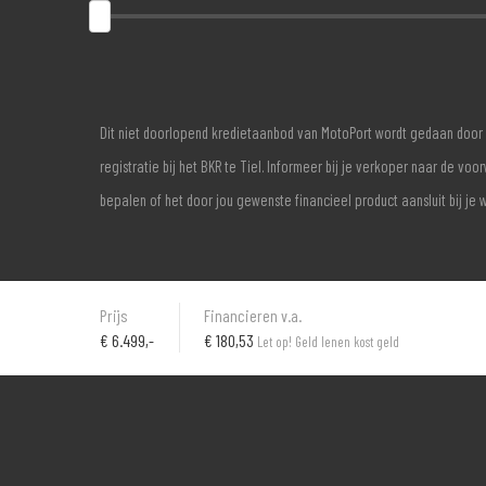
Dit niet doorlopend kredietaanbod van MotoPort wordt gedaan door 
registratie bij het BKR te Tiel. Informeer bij je verkoper naar de 
bepalen of het door jou gewenste financieel product aansluit bij je 
Prijs
Financieren v.a.
€
6.499,-
€ 180,53
Let op! Geld lenen kost geld