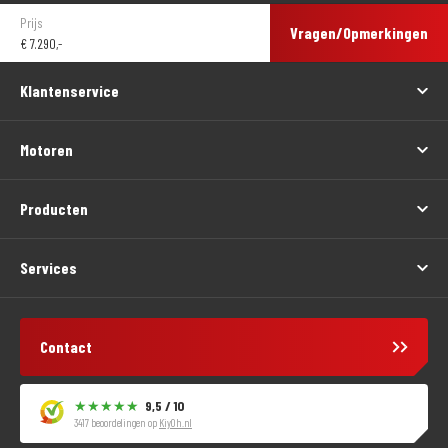
Prijs
Vragen/Opmerkingen
€
7.290,-
Klantenservice
Motoren
Producten
Services
Contact
9,5 / 10
3417 beoordelingen op
KiyOh.nl