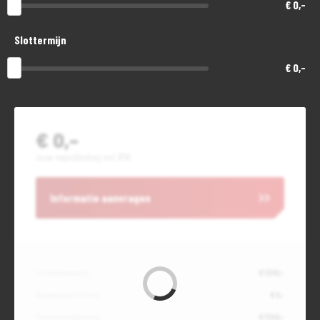
€ 0,-
Slottermijn
€ 0,-
€ 0,-
Jouw maandbedrag incl. BTW
Informatie aanvragen
Contante waarde
€ 7.300,-
Aanbetaling of inruil
€ 0,-
Totale kredietbedrag
€ 7.300,-