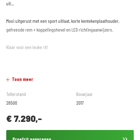
uit...
Mooi uitgerust met een sport uitlaat, korte kentekenplaathouder,
gefreesde rem + koppelingshevel en LED richtingaanwijzers.
Klaar voor een leuke rit!
MotoPort Goes XXL
Toon meer
www.motoport.nl/goes
0113-231640
Tellerstand
Bouwjaar
verkoop@motoportgoes.nl
26500
2017
Nobelweg 4, 4462 GK, Goes
€
7.290,-
Voor meer motoren en scooters (400 stuks) zie onze website
https://www.motoport.nl/goes of kom langs!
Proefrit aanvragen