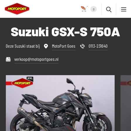
0
Suzuki GSX-S 750A
Deze Suzuki staat bij
MotoPort Goes
0113-231640
verkoop@motoportgoes.nl