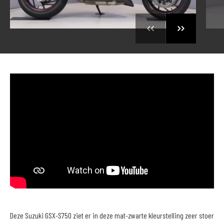
Deze Suzuki GSX-S750 ziet er in deze mat-zwarte kleurstelling zeer stoer