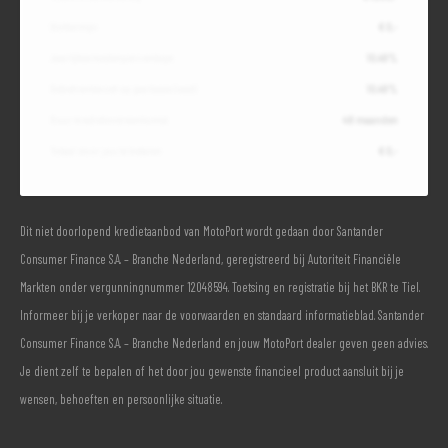
Slottermijn
€ 0,-
Jaarlijkse kostenpercentage
10,49%
Debetrentevoet op jaarbasis (vast)
10,49%
Duur kredietovereenkomst
48 maanden
Totaal door jou te betalen
€ 0,-
Dit niet doorlopend kredietaanbod van MotoPort wordt gedaan door Santander
Consumer Finance S.A. – Branche Nederland, geregistreerd bij Autoriteit Financiële
Markten onder vergunningnummer 12048594. Toetsing en registratie bij het BKR te Tiel.
Informeer bij je verkoper naar de voorwaarden en standaard informatieblad. Santander
Consumer Finance S.A. – Branche Nederland en jouw MotoPort dealer geven geen advies.
Je dient zelf te bepalen of het door jou gewenste financieel product aansluit bij je
wensen, behoeften en persoonlijke situatie.