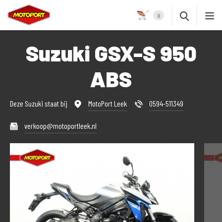
0
Suzuki GSX-S 950
ABS
Deze Suzuki staat bij
MotoPort Leek
0594-511349
verkoop@motoportleek.nl