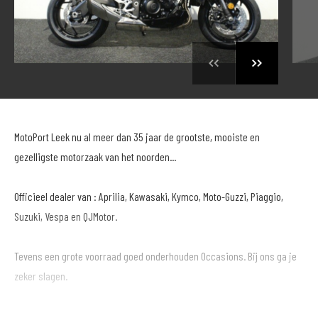
MotoPort Leek nu al meer dan 35 jaar de grootste, mooiste en
gezelligste motorzaak van het noorden...
Officieel dealer van : Aprilia, Kawasaki, Kymco, Moto-Guzzi, Piaggio,
Suzuki, Vespa en QJMotor.
Tevens een grote voorraad goed onderhouden Occasions. Bij ons ga je
zeker slagen.
Betaling in termijnen mogelijk (toetsing en registratie BKR te Tiel).