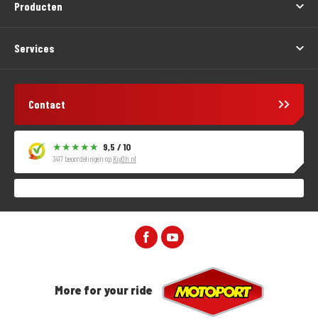
Producten
Services
Contact
9,5 / 10
3417 beoordelingen op
KiyOh.nl
More for your ride