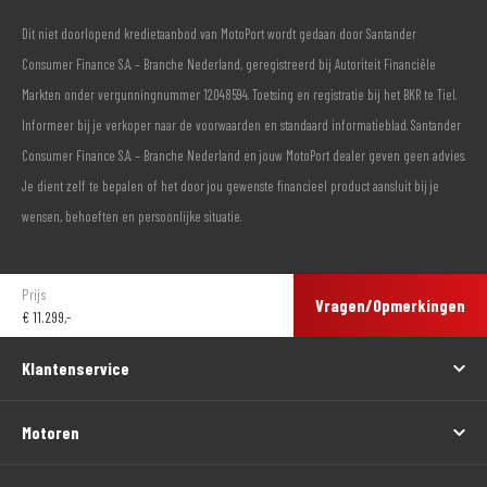
Dit niet doorlopend kredietaanbod van MotoPort wordt gedaan door Santander
Consumer Finance S.A. – Branche Nederland, geregistreerd bij Autoriteit Financiële
Markten onder vergunningnummer 12048594. Toetsing en registratie bij het BKR te Tiel.
Informeer bij je verkoper naar de voorwaarden en standaard informatieblad. Santander
Consumer Finance S.A. – Branche Nederland en jouw MotoPort dealer geven geen advies.
Je dient zelf te bepalen of het door jou gewenste financieel product aansluit bij je
wensen, behoeften en persoonlijke situatie.
Prijs
Vragen/Opmerkingen
€
11.299,-
Klantenservice
Motoren