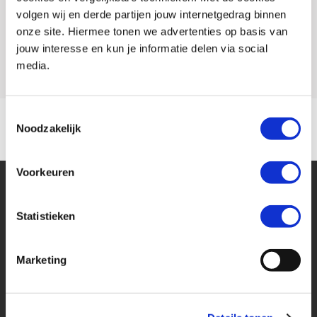
volgen wij en derde partijen jouw internetgedrag binnen
Rijbewijs type
onze site. Hiermee tonen we advertenties op basis van
jouw interesse en kun je informatie delen via social
Model
GSX S 950
media.
Toestemmingsselectie
Noodzakelijk
Voorkeuren
Statistieken
Marketing
Financier deze Suzuki
Eenvoudig, flexibel en verantwoord lenen. Het MotoPort Flexplan.