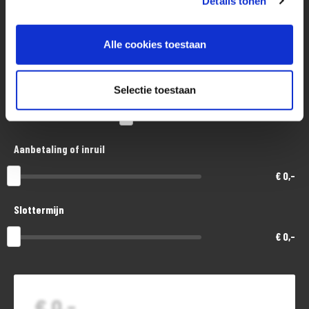
Details tonen
Aankoopprijs
Alle cookies toestaan
€ 11.300,-
Looptijd in maanden
Selectie toestaan
48
Aanbetaling of inruil
€ 0,-
Slottermijn
€ 0,-
€ 0,-