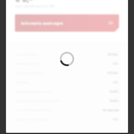
Jouw maandbedrag incl. BTW
Informatie aanvragen
Contante waarde
€ 11.300,-
Aanbetaling of inruil
€ 0,-
Totale kredietbedrag
€ 11.300,-
Slottermijn
€ 0,-
Jaarlijkse kostenpercentage
10,49%
Debetrentevoet op jaarbasis (vast)
10,49%
Duur kredietovereenkomst
48 maanden
Totaal door jou te betalen
€ 0,-