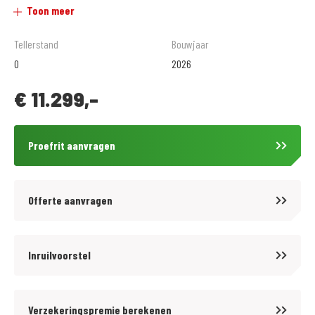
Toon meer
De geadverteerde prijs is de rijklaar prijs inclusief afleveringskosten en
Tellerstand
Bouwjaar
onvermijdbare kosten.
0
2026
€
11.299,-
Voordelig en goed verzekeren? kijk op www.motoportleek.nl voor meer
informatie over een voordelige verzekering voor jouw motor. En klik
makkelijk je eigen offerte bij elkaar. (ook als je niet je motor bij ons hebt
Proefrit aanvragen
gekocht) Wanneer een MotoPort Norisk verzekering met WA-beperkt
Casco of All-risk dekking afsluit ontvangt u:
- GRATIS pechservice inclusief eigen woonplaats.
Offerte aanvragen
- Hoge instapkorting
- Tot 80%no-claimkorting
- Geen alarmverplichting!
Inruilvoorstel
- 3 jaar aanschaf- of taxatiewaardevergoeding mogelijk. Geen
afschrijving!
Verzekeringspremie berekenen
- Accessoires tot 1.500,- euro gratis meeverzekerd