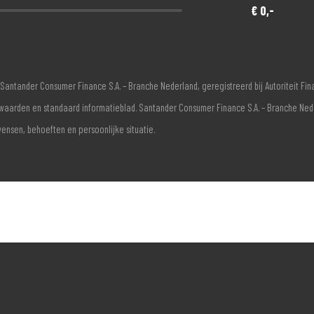
€ 0,-
Santander Consumer Finance S.A. – Branche Nederland, geregistreerd bij Autoriteit F
voorwaarden en standaard informatieblad. Santander Consumer Finance S.A. – Branche Ne
wensen, behoeften en persoonlijke situatie.