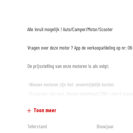
Alle inruil mogelijk ! Auto/Camper/Motor/Scooter
Vragen over deze motor ? App de verkoopafdeling op nr: 06
De prijsstelling van onze motoren is als volgt:
-Nieuwe motoren zijn incl. onvermijdelijk kosten
-Occasions zijn excl. Kosten onderhoud (399,= met 6 maan
garantie*)
Toon meer
Wat anderen over ons vertellen :
Tellerstand
Bouwjaar