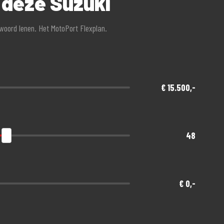
 deze Suzuki
twoord lenen. Het MotoPort Flexplan.
een afschrijving!
nde gratis meeverzekerd
€ 15.500,-
48
€ 0,-