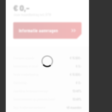
€ 0,-
Jouw maandbedrag incl. BTW
Informatie aanvragen
Contante waarde
€ 15.500,-
Aanbetaling of inruil
€ 0,-
Totale kredietbedrag
€ 15.500,-
Slottermijn
€ 0,-
Jaarlijkse kostenpercentage
10,49%
Debetrentevoet op jaarbasis (vast)
10,49%
Duur kredietovereenkomst
48 maanden