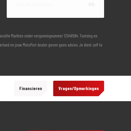
Totaal door jou te betalen
€ 0,-
inanciële Markten onder vergunningnummer 12048594. Toetsing en
derland en jouw MotoPort dealer geven geen advies. Je dient zelf te
Financieren
Vragen/Opmerkingen