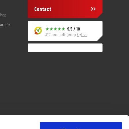
Contact
shop
aratie
9,5 / 10
3417 beoordelingen op
KiyOh.nl