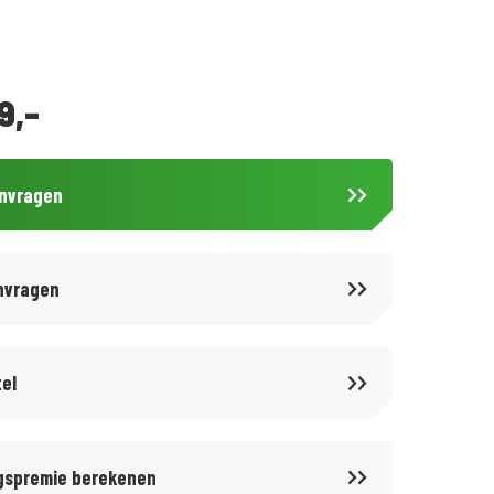
9,-
anvragen
nvragen
tel
gspremie berekenen