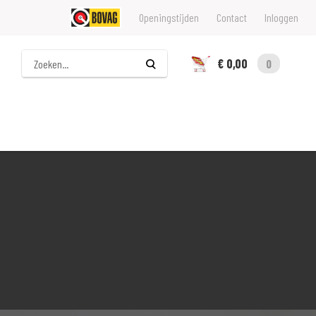
Openingstijden
Contact
Inloggen
Zoeken
€ 0,00
0