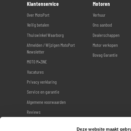
Klantenservice
Motoren
Over MotoPort
Verhuur
Veilig betalen
Ons aanbod
Thuiswinkel Waarborg
Dealerschappen
Afmelden / Wijzigen MotoPort
Motor verkopen
Newsletter
Bovag Garantie
MOTO M•ZINE
Vacatures
Privacy verklaring
Service en garantie
Algemene voorwaarden
Reviews
Sitemap
Deze website maakt gebru