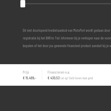
Dit niet doorlopend kredietaanbod van MotoPort wordt gedaan door 
registratie bij het BKR te Tiel. Informeer bij je verkoper naar de 
bepalen of het door jou gewenste financieel product aansluit bij je 
Prijs
Financieren v.a.
€
15.499,-
€ 430,53
Let op! Geld lenen kost geld