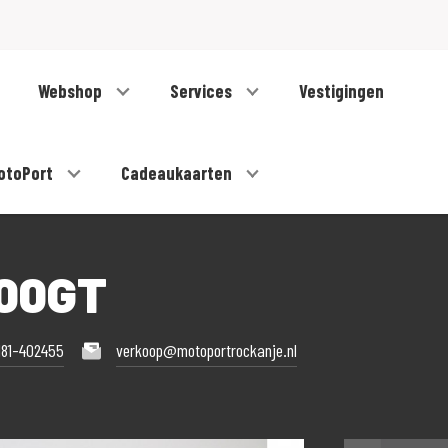
Webshop
Services
Vestigingen
otoPort
Cadeaukaarten
000GT
181-402455
verkoop@motoportrockanje.nl