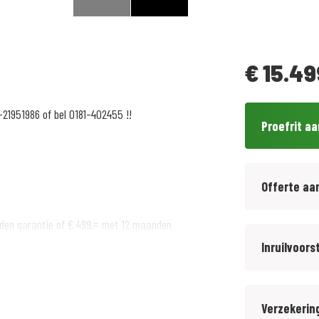
€
15.49
-21951986 of bel 0181-402455 !!
Proefrit a
Offerte aa
den garantie of € 499,= met 12 maanden
Inruilvoors
Verzekerin