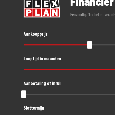
Financier
- Geen alarmverplichting!
Eenvoudig, flexibel en veran
- 3 jaar aanschaf- of taxatiewaardevergoeding mogelijk. G
- Accessoires tot 1.500,- euro gratis meeverzekerd
- Schade aan helm en kleding tot 1.500,- euro per opzitte
Aankoopprijs
Looptijd in maanden
Aanbetaling of inruil
Slottermijn