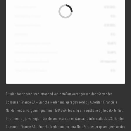
Contante waarde
€ 18.500,-
Aanbetaling of inruil
€ 0,-
Totale kredietbedrag
€ 18.500,-
Slottermijn
€ 0,-
Jaarlijkse kostenpercentage
10,49%
Debetrentevoet op jaarbasis (vast)
10,49%
Duur kredietovereenkomst
48 maanden
Totaal door jou te betalen
€ 0,-
Dit niet doorlopend kredietaanbod van MotoPort wordt gedaan door Santander
Consumer Finance S.A. – Branche Nederland, geregistreerd bij Autoriteit Financiële
Markten onder vergunningnummer 12048594. Toetsing en registratie bij het BKR te Tiel.
Informeer bij je verkoper naar de voorwaarden en standaard informatieblad. Santander
Consumer Finance S.A. – Branche Nederland en jouw MotoPort dealer geven geen advies.