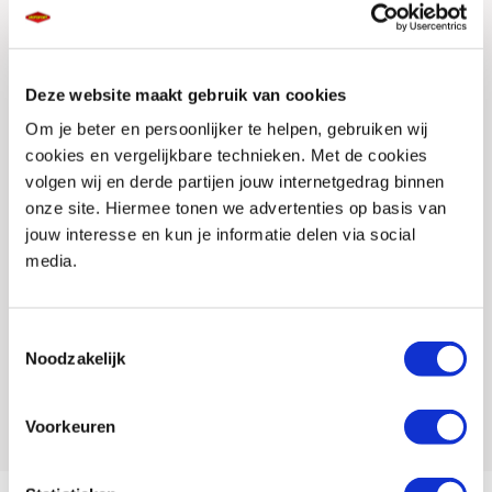
Alle details van deze Suzuki
Deze website maakt gebruik van cookies
Carrosserie
Overig
Om je beter en persoonlijker te helpen, gebruiken wij
Tellerstand
0
cookies en vergelijkbare technieken. Met de cookies
volgen wij en derde partijen jouw internetgedrag binnen
Btw Marge
B
onze site. Hiermee tonen we advertenties op basis van
Bouwjaar
jouw interesse en kun je informatie delen via social
media.
Vestiging
Almere
Conditie
Nieuw
Toestemmingsselectie
Rijbewijs type
Noodzakelijk
Model
GSX S 1000 GX
Voorkeuren