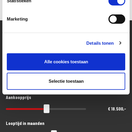
Statistieken
Marketing
Details tonen
Alle cookies toestaan
Financier deze Suzuki
Selectie toestaan
Eenvoudig, flexibel en verantwoord lenen. Het MotoPort Flexplan.
Aankoopprijs
€ 18.500,-
Looptijd in maanden