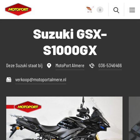
0
Suzuki GSX-
S1000GX
Deze Suzuki staat bij
MotoPort Almere
036-5346466
verkoop@motoportalmere.nl