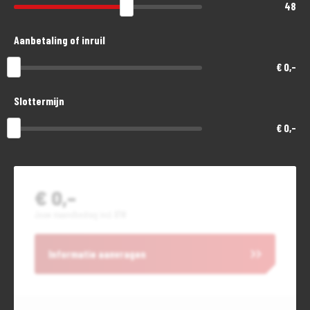
48
Aanbetaling of inruil
€ 0,-
Slottermijn
€ 0,-
€ 0,-
Jouw maandbedrag incl. BTW
Informatie aanvragen