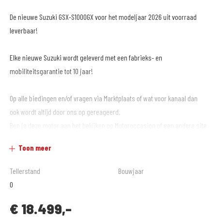
De nieuwe Suzuki GSX-S1000GX voor het modeljaar 2026 uit voorraad
leverbaar!
Elke nieuwe Suzuki wordt geleverd met een fabrieks- en
mobiliteitsgarantie tot 10 jaar!
Op alle biedingen en/of vragen via Marktplaats of wat voor kanaal dan
ook wordt altijd door ons op gereageerd.
Ben je deze motor aan het bekijken op Motoroccasion of een andere site
waar je geen film of veel meer foto`s van de motor kunt zien? Ga dan
Toon meer
snel naar www.motoportalmere.nl om meer foto`s en een film van de
motor te bekijken.
Tellerstand
Bouwjaar
Of bekijk de film op 'MotoPort Almere TV' op YouTube!
0
€
18.499,-
Ben jij helemaal gek van motoren en op zoek naar een nieuwe uitdaging