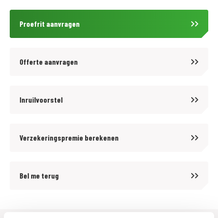
of ken je iemand in je omgeving? Aarzel niet en neem contact op voor
een passende functie in ons bedrijf!
Proefrit aanvragen
Wanneer u voor deze motor een MotoPort NoRisk verzekering met WA-
beperkt Casco of All-Risk dekking afsluit ontvangt u:
Offerte aanvragen
- GRATIS pechservice inclusief eigen woonplaats.
- Hoge instapkorting
- Tot 80%no-claimkorting
Inruilvoorstel
- Geen alarmverplichting!
- 3 jaar aanschaf- of taxatiewaardevergoeding mogelijk. Geen
Verzekeringspremie berekenen
afschrijving!
- Accessoires tot 1.500,- euro gratis meeverzekerd
- Schade aan helm en kleding tot 1.500,- euro per opzittende gratis
Bel me terug
meeverzekerd