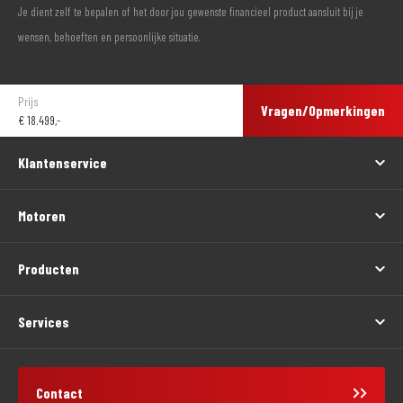
Je dient zelf te bepalen of het door jou gewenste financieel product aansluit bij je
wensen, behoeften en persoonlijke situatie.
Prijs
Vragen/Opmerkingen
€
18.499,-
Klantenservice
Motoren
Producten
Services
Contact