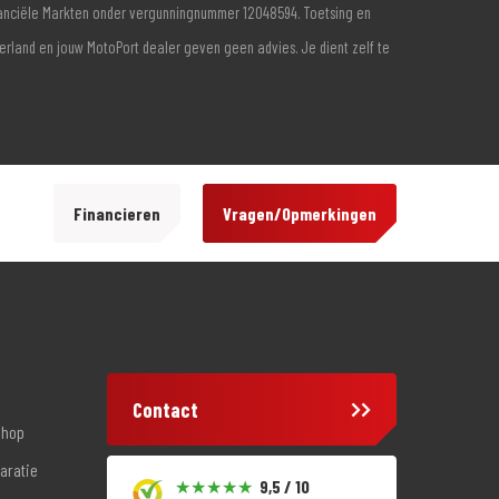
inanciële Markten onder vergunningnummer 12048594. Toetsing en
derland en jouw MotoPort dealer geven geen advies. Je dient zelf te
Financieren
Vragen/Opmerkingen
Contact
shop
aratie
9,5 / 10