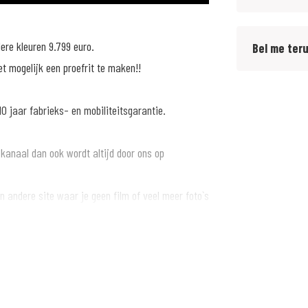
dere kleuren 9.799 euro.
Bel me ter
t mogelijk een proefrit te maken!!
0 jaar fabrieks- en mobiliteitsgarantie.
 kanaal dan ook wordt altijd door ons op
 andere site waar je geen film of veel meer foto`s
ere.nl om meer foto`s en een film van de motor
we uitdaging of ken je iemand in je omgeving?