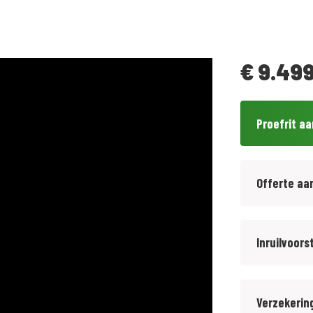
€
9.499
Proefrit a
Offerte aa
Inruilvoors
Verzekerin