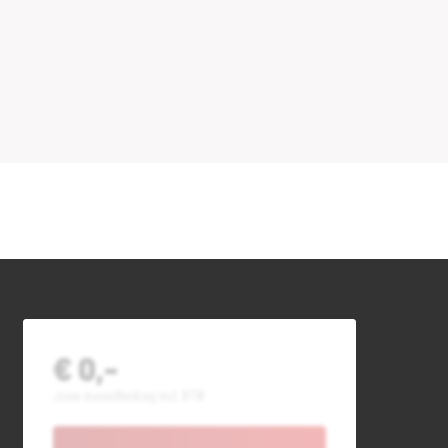
€ 0,-
Jouw maandbedrag incl. BTW