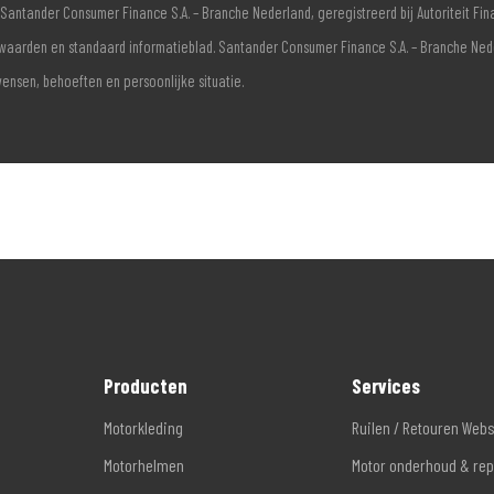
Santander Consumer Finance S.A. – Branche Nederland, geregistreerd bij Autoriteit F
voorwaarden en standaard informatieblad. Santander Consumer Finance S.A. – Branche Ne
wensen, behoeften en persoonlijke situatie.
Producten
Services
Motorkleding
Ruilen / Retouren Web
Motorhelmen
Motor onderhoud & rep