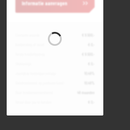
Informatie aanvragen
Contante waarde
€ 9.500,-
Aanbetaling of inruil
€ 0,-
Totale kredietbedrag
€ 9.500,-
Slottermijn
€ 0,-
Jaarlijkse kostenpercentage
10,49%
Debetrentevoet op jaarbasis (vast)
10,49%
Duur kredietovereenkomst
48 maanden
Totaal door jou te betalen
€ 0,-