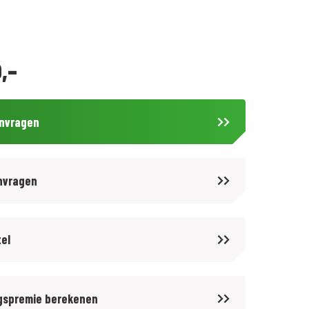
,-
anvragen
nvragen
tel
gspremie berekenen