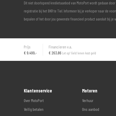
Dit niet doorlopend kredietaanbod van MotoPort wordt gedaan door 
registratie bij het BKR te Tiel. Informeer bij je verkoper naar de 
bepalen of het door jou gewenste financieel product aansluit bij je 
Prijs
Financieren v.a.
€
9.499,-
€ 263,86
Let op! Geld lenen kost geld
Klantenservice
Motoren
Over MotoPort
Verhuur
Veilig betalen
Ons aanbod