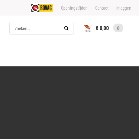
Openingstijden
Contact
Inloggen
Zoeken
€ 0,00
0