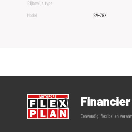
Rijbewijs type
Model
SV-7GX
Financier
Eenvoudig, flexibel en veran