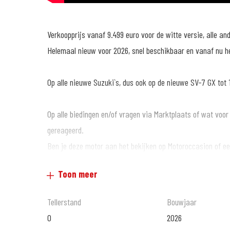
Verkoopprijs vanaf 9.499 euro voor de witte versie, alle an
Helemaal nieuw voor 2026, snel beschikbaar en vanaf nu he
Op alle nieuwe Suzuki`s, dus ook op de nieuwe SV-7 GX tot 1
Op alle biedingen en/of vragen via Marktplaats of wat voor
gereageerd.
Ben je deze motor aan het bekijken op Motoroccasion of een
van de motor kunt zien? Ga dan snel naar www.motoportalm
Toon meer
te bekijken.
Of bekijk de film op 'MotoPort Almere TV' op YouTube!
Tellerstand
Bouwjaar
0
2026
Ben jij helemaal gek van motoren en op zoek naar een nieu