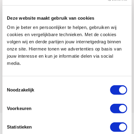
Carrosserie
Tour
Deze website maakt gebruik van cookies
Tellerstand
0
Om je beter en persoonlijker te helpen, gebruiken wij
cookies en vergelijkbare technieken. Met de cookies
Btw Marge
B
volgen wij en derde partijen jouw internetgedrag binnen
Bouwjaar
2026
onze site. Hiermee tonen we advertenties op basis van
jouw interesse en kun je informatie delen via social
Vestiging
Almere
media.
Conditie
Nieuw
Rijbewijs type
Toestemmingsselectie
Noodzakelijk
Model
SV-7GX
Voorkeuren
Statistieken