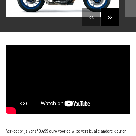
Verkoopprijs vanaf 9.499 euro voor de witte versie, alle andere kleuren