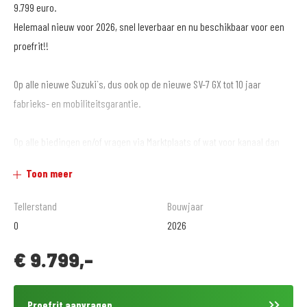
9.799 euro.
Helemaal nieuw voor 2026, snel leverbaar en nu beschikbaar voor een
proefrit!!
Op alle nieuwe Suzuki`s, dus ook op de nieuwe SV-7 GX tot 10 jaar
fabrieks- en mobiliteitsgarantie.
Op alle biedingen en/of vragen via Marktplaats of wat voor kanaal dan
ook wordt altijd door ons op gereageerd.
Toon meer
Ben je deze motor aan het bekijken op Motoroccasion of een andere site
waar je geen film of veel meer foto`s van de motor kunt zien? Ga dan
Tellerstand
Bouwjaar
snel naar www.motoportalmere.nl om meer foto`s en een film van de
0
2026
motor te bekijken.
€
9.799,-
Of bekijk de film op 'MotoPort Almere TV' op YouTube!
Ben jij helemaal gek van motoren en op zoek naar een nieuwe uitdaging
Proefrit aanvragen