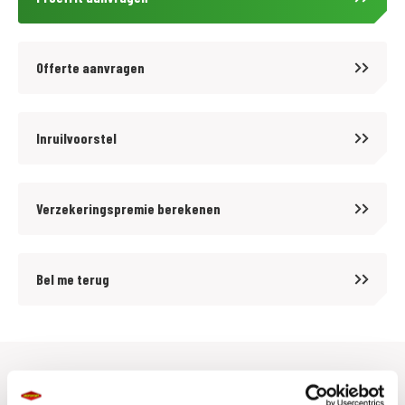
of ken je iemand in je omgeving? Aarzel niet en neem contact op voor
een passende functie in ons bedrijf!
Offerte aanvragen
Wanneer u voor deze motor een MotoPort NoRisk verzekering met WA-
beperkt Casco of All-Risk dekking afsluit ontvangt u:
- GRATIS pechservice inclusief eigen woonplaats.
Inruilvoorstel
- Hoge instapkorting
- Tot 80%no-claimkorting
Verzekeringspremie berekenen
- Geen alarmverplichting!
- 3 jaar aanschaf- of taxatiewaardevergoeding mogelijk. Geen
afschrijving!
Bel me terug
- Accessoires tot 1.500,- euro gratis meeverzekerd
- Schade aan helm en kleding tot 1.500,- euro per opzittende gratis
meeverzekerd
Alle details van deze Suzuki