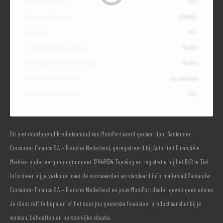
Aanbetaling of inruil
€ 0,-
Totale kredietbedrag
€ 9.800,-
Slottermijn
€ 0,-
Jaarlijkse kostenpercentage
10,49%
Debetrentevoet op jaarbasis (vast)
10,49%
Duur kredietovereenkomst
48 maanden
Totaal door jou te betalen
€ 0,-
Dit niet doorlopend kredietaanbod van MotoPort wordt gedaan door Santander
Consumer Finance S.A. – Branche Nederland, geregistreerd bij Autoriteit Financiële
Markten onder vergunningnummer 12048594. Toetsing en registratie bij het BKR te Tiel.
Informeer bij je verkoper naar de voorwaarden en standaard informatieblad. Santander
Consumer Finance S.A. – Branche Nederland en jouw MotoPort dealer geven geen advies.
Je dient zelf te bepalen of het door jou gewenste financieel product aansluit bij je
wensen, behoeften en persoonlijke situatie.