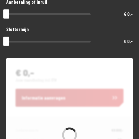
Aanbetaling of inruil
€ 0,-
Slottermijn
€ 0,-
€ 0,-
Jouw maandbedrag incl. BTW
Informatie aanvragen
Contante waarde
€ 9.800,-