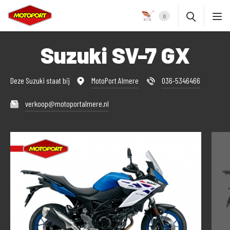
0
Suzuki SV-7 GX
Deze Suzuki staat bij
MotoPort Almere
036-5346466
verkoop@motoportalmere.nl