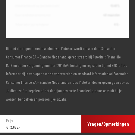
Debetrentevoet op jaarbasis (vast)
10,49%
Duur kredietovereenkomst
48 maanden
Totaal door jou te betalen
€ 0,-
Dit niet doorlopend kredietaanbod van MotoPort wordt gedaan door Santander
Consumer Finance S.A. – Branche Nederland, geregistreerd bij Autoriteit Financiële
Markten onder vergunningnummer 12048594. Toetsing en registratie bij het BKR te Tiel.
Informeer bij je verkoper naar de voorwaarden en standaard informatieblad. Santander
Consumer Finance S.A. – Branche Nederland en jouw MotoPort dealer geven geen advies.
Je dient zelf te bepalen of het door jou gewenste financieel product aansluit bij je
wensen, behoeften en persoonlijke situatie.
Prijs
Vragen/Opmerkingen
€
12.699,-