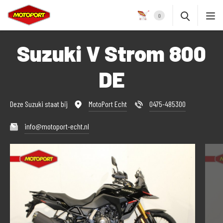
0
Suzuki V Strom 800
DE
Deze Suzuki staat bij
MotoPort Echt
0475-485300
info@motoport-echt.nl