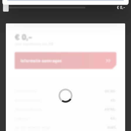
€ 0,-
€ 0,-
Jouw maandbedrag incl. BTW
Informatie aanvragen
Contante waarde
€ 12.700,-
Aanbetaling of inruil
€ 0,-
Totale kredietbedrag
€ 12.700,-
Slottermijn
€ 0,-
Jaarlijkse kostenpercentage
10,49%