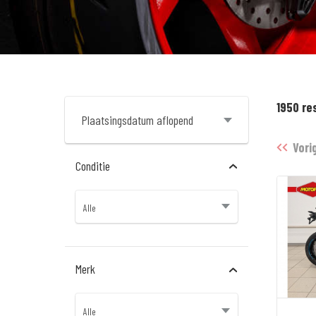
1950 re
Vori
Conditie
Merk