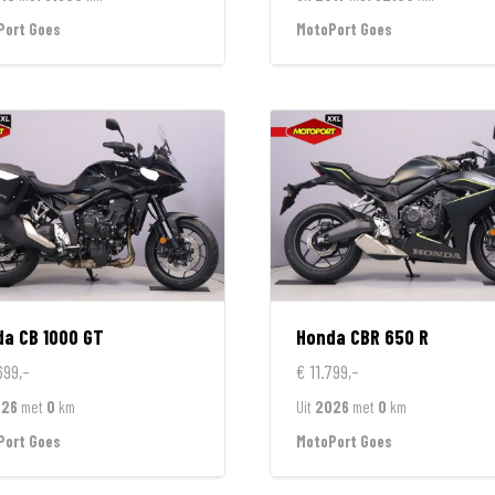
Port Goes
MotoPort Goes
da
CB 1000 GT
Honda
CBR 650 R
699,-
€ 11.799,-
026
met
0
km
Uit
2026
met
0
km
Port Goes
MotoPort Goes