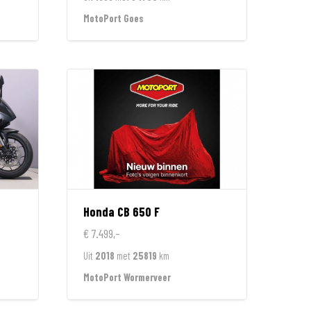
MotoPort Goes
Honda
CB 650 F
€ 7.499,-
Uit
2018
met
25819
km
MotoPort Wormerveer