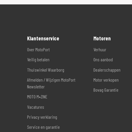
Klantenservice
Motoren
Over MotoPort
Verhuur
Veilig betalen
Ons aanbod
Thuiswinkel Waarborg
Dealerschappen
Afmelden / Wijzigen MotoPort
Motor verkopen
Newsletter
Bovag Garantie
MOTO M•ZINE
Vacatures
Privacy verklaring
Service en garantie