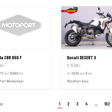
da
CBR 650 F
Ducati
DESERT X
99,-
€ 19.990,-
17
met
15880
km
Uit
2026
met
0
km
Port Wormerveer
MotoPort Goes
ge
1
2
3
4
...
162