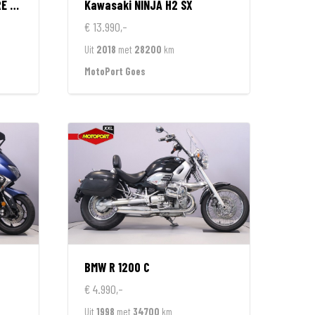
ION
Kawasaki
NINJA H2 SX
€ 13.990,-
Uit
2018
met
28200
km
MotoPort Goes
BMW
R 1200 C
€ 4.990,-
Uit
1998
met
34700
km