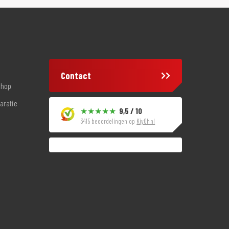
Contact
shop
aratie
9,5 / 10
3415 beoordelingen op
KiyOh.nl