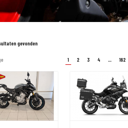
sultaten gevonden
ge
1
2
3
4
...
162