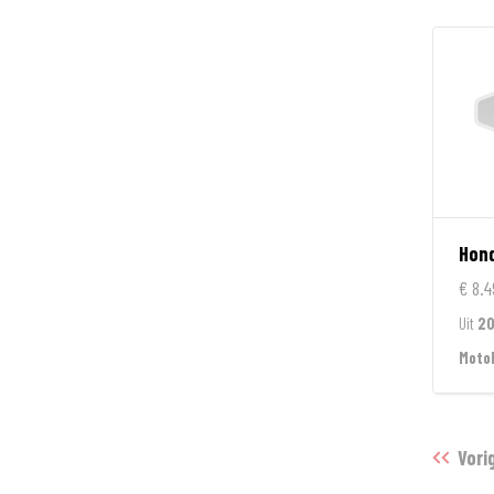
Hon
€ 8.4
Uit
20
Moto
Vori