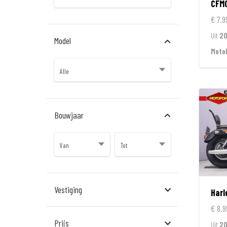
CFM
€ 7.9
Uit
2
Model
Moto
Bouwjaar
Vestiging
Harl
€ 8.9
Almere
Prijs
Uit
20