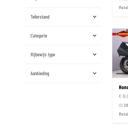
Assen
Moto
Tellerstand
Den Bosch
Echt
Categorie
Goes
Hillegom
Rijbewijs type
Leek
Aanbieding
Leeuwarden
Hon
Rockanje
€ 16.
Veldhoven
Uit
2
Wormerveer
Moto
Zelhem