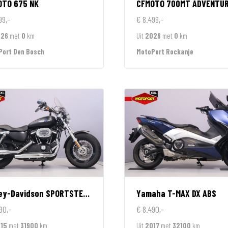
OTO
675 NK
CFMOTO
700MT ADVENTURE GT EDIT
99,-
€ 8.499,-
026
met
0
km
Uit
2026
met
0
km
Port Den Bosch
MotoPort Rockanje
ey-Davidson
SPORTSTER 1200 CUSTOM LIMITED
Yamaha
T-MAX DX ABS
90,-
€ 8.490,-
15
met
31900
km
Uit
2017
met
32100
km