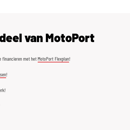
deel van MotoPort
e financieren met het
MotoPort Flexplan
!
asen
!
rk!
!