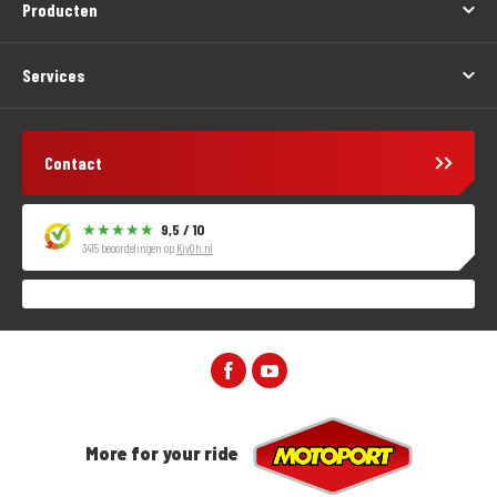
Producten
Services
Contact
9,5 / 10
3415 beoordelingen op
KiyOh.nl
More for your ride