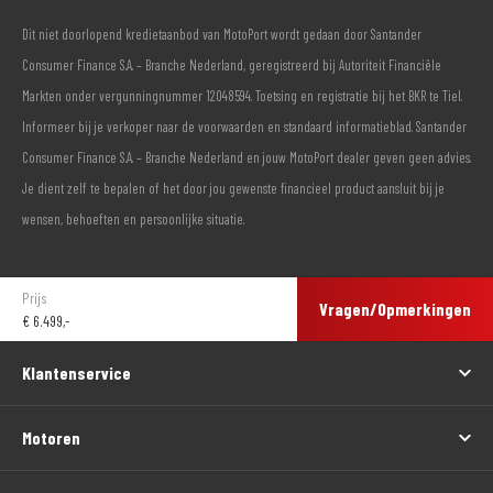
Dit niet doorlopend kredietaanbod van MotoPort wordt gedaan door Santander
Consumer Finance S.A. – Branche Nederland, geregistreerd bij Autoriteit Financiële
Markten onder vergunningnummer 12048594. Toetsing en registratie bij het BKR te Tiel.
Informeer bij je verkoper naar de voorwaarden en standaard informatieblad. Santander
Consumer Finance S.A. – Branche Nederland en jouw MotoPort dealer geven geen advies.
Je dient zelf te bepalen of het door jou gewenste financieel product aansluit bij je
wensen, behoeften en persoonlijke situatie.
Prijs
Vragen/Opmerkingen
€
6.499,-
Klantenservice
Motoren