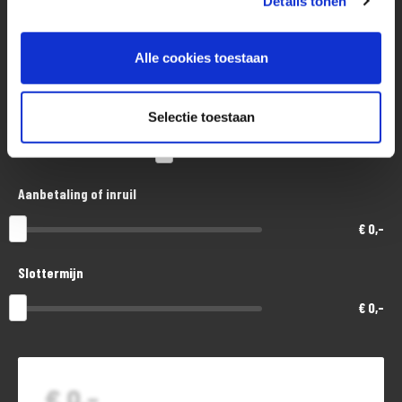
Details tonen
die wij niet binnen een redelijke termijn kunnen herstellen? Dan kunt u
Aankoopprijs
de koop ontbinden en storten wij uw aanbetaling direct terug.
Alle cookies toestaan
€ 6.500,-
Looptijd in maanden
Selectie toestaan
48
Aanbetaling of inruil
€ 0,-
Slottermijn
€ 0,-
€ 0,-