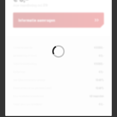
Jouw maandbedrag incl. BTW
Informatie aanvragen
Contante waarde
€ 6.500,-
Aanbetaling of inruil
€ 0,-
Totale kredietbedrag
€ 6.500,-
Slottermijn
€ 0,-
Jaarlijkse kostenpercentage
10,49%
Debetrentevoet op jaarbasis (vast)
10,49%
Duur kredietovereenkomst
48 maanden
Totaal door jou te betalen
€ 0,-