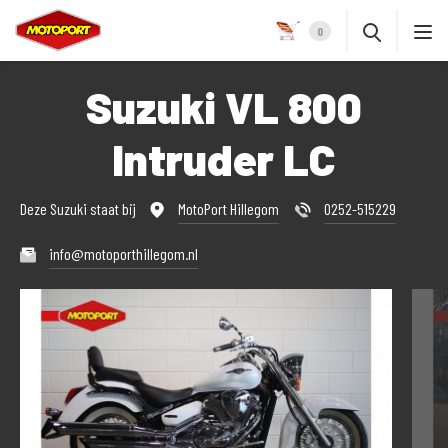
0
Suzuki VL 800
Intruder LC
Deze Suzuki staat bij
MotoPort Hillegom
0252-515229
info@motoporthillegom.nl