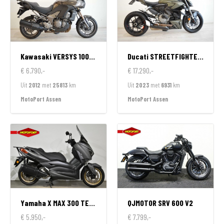
Kawasaki
VERSYS 1000 ABS
Ducati
STREETFIGHTER V2
€ 6.790,-
€ 17.290,-
Uit
2012
met
25813
km
Uit
2023
met
6931
km
MotoPort Assen
MotoPort Assen
Yamaha
X MAX 300 TECH MAX
QJMOTOR
SRV 600 V2
€ 5.950,-
€ 7.799,-