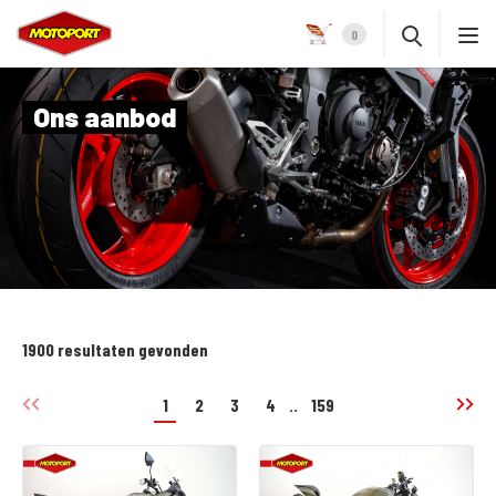
0
Ons aanbod
1900 resultaten gevonden
1
2
3
4
..
159