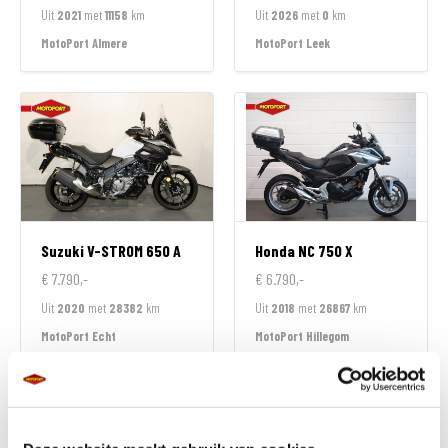
Uit
2021
met
11158
km
Uit
2026
met
0
km
MotoPort Almere
MotoPort Leek
Suzuki
V-STROM 650 A
Honda
NC 750 X
€ 7.790,-
€ 6.790,-
Uit
2020
met
28382
km
Uit
2018
met
26867
km
MotoPort Echt
MotoPort Hillegom