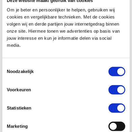
Deze website maakt gebruik van cookies
Om je beter en persoonlijker te helpen, gebruiken wij
cookies en vergelijkbare technieken. Met de cookies
volgen wij en derde partijen jouw internetgedrag binnen
Honda
CMX 500 REBEL
Triumph
Street Triple R 675
onze site. Hiermee tonen we advertenties op basis van
€ 6.290,-
€ 4.999,-
jouw interesse en kun je informatie delen via social
media.
Uit
2020
met
1340
km
Uit
2011
met
18817
km
MotoPort Assen
MotoPort Hillegom
Toestemmingsselectie
Noodzakelijk
Voorkeuren
Statistieken
Honda
NC 750 S
BMW
F 850 GS
€ 6.499,-
€ 10.899,-
Marketing
Uit
2019
met
951
km
Uit
2018
met
11187
km