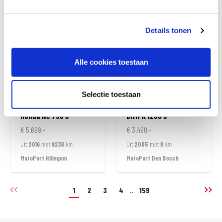
MotoPort Hillegom
MotoPort Hillegom
Details tonen
Alle cookies toestaan
Selectie toestaan
Honda
NC 750 S
BMW
K 1200 S
€ 5.699,-
€ 3.490,-
Uit
2016
met
9238
km
Uit
2005
met
0
km
MotoPort Hillegom
MotoPort Den Bosch
1
2
3
4
..
159