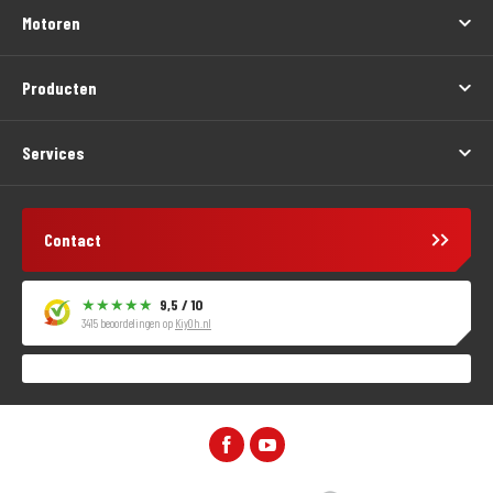
Motoren
Producten
Services
Contact
9,5 / 10
3415 beoordelingen op
KiyOh.nl