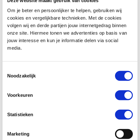
Deze website maakt gebruik van cookies
Om je beter en persoonlijker te helpen, gebruiken wij
cookies en vergelijkbare technieken. Met de cookies
volgen wij en derde partijen jouw internetgedrag binnen
BMW
R 1250 RT
Honda
XL 750 TRANSALP
onze site. Hiermee tonen we advertenties op basis van
€ 18.290,-
€ 12.699,-
jouw interesse en kun je informatie delen via social
media.
Uit
2019
met
18600
km
Uit
2026
met
0
km
MotoPort Goes
MotoPort Goes
Toestemmingsselectie
Noodzakelijk
Voorkeuren
Statistieken
Triumph
BONNEVILLE T100
Honda
XL 750 TRANSALP
€ 11.490,-
€ 12.699,-
Marketing
Uit
2024
met
1600
km
Uit
2026
met
0
km