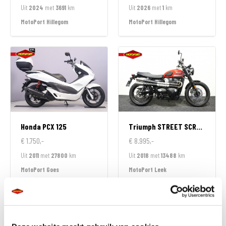
Uit
2024
met
3691
km
Uit
2026
met
1
km
MotoPort Hillegom
MotoPort Hillegom
Honda
PCX 125
Triumph
STREET SCRAMBLER 900
€ 1.750,-
€ 8.995,-
Uit
2011
met
27800
km
Uit
2018
met
13488
km
MotoPort Goes
MotoPort Leek