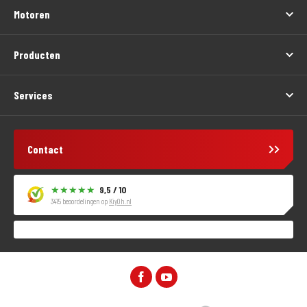
Motoren
Producten
Services
Contact
9,5 / 10
3415 beoordelingen op
KiyOh.nl