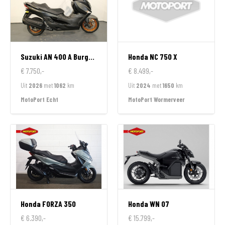
Suzuki
AN 400 A Burgman
Honda
NC 750 X
€ 7.750,-
€ 8.499,-
Uit
2026
met
1062
km
Uit
2024
met
1650
km
MotoPort Echt
MotoPort Wormerveer
Honda
FORZA 350
Honda
WN 07
€ 6.390,-
€ 15.799,-