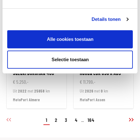
MotoPort Goes
MotoPort Goes
Details tonen
Alle cookies toestaan
Selectie toestaan
Suzuki
BURGMAN 400
Honda
CBR 650 R ABS
€ 5.250,-
€ 11.799,-
Uit
2022
met
25658
km
Uit
2026
met
0
km
MotoPort Almere
MotoPort Assen
1
2
3
4
..
164