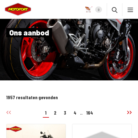
0
Ons aanbod
1957 resultaten gevonden
1
2
3
4
..
164