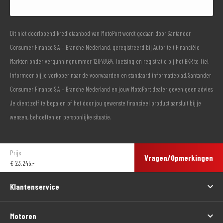
Dit niet doorlopend kredietaanbod van MotoPort wordt gedaan door Santander
Consumer Finance S.A. – Branche Nederland, geregistreerd bij Autoriteit Financiële
Markten onder vergunningnummer 12048594. Toetsing en registratie bij het BKR te Tiel.
Informeer bij je verkoper naar de voorwaarden en standaard informatieblad. Santander
Consumer Finance S.A. – Branche Nederland en jouw MotoPort dealer geven geen advies.
Je dient zelf te bepalen of het door jou gewenste financieel product aansluit bij je
wensen, behoeften en persoonlijke situatie.
Prijs
Vragen/Opmerkingen
€
23.245,-
Klantenservice
Motoren