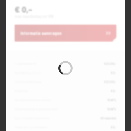
€ 0,-
Jouw maandbedrag incl. BTW
Informatie aanvragen
Contante waarde
€ 23.200,-
Aanbetaling of inruil
€ 0,-
Totale kredietbedrag
€ 23.200,-
Slottermijn
€ 0,-
Jaarlijkse kostenpercentage
10,49%
Debetrentevoet op jaarbasis (vast)
10,49%
Duur kredietovereenkomst
48 maanden
Totaal door jou te betalen
€ 0,-