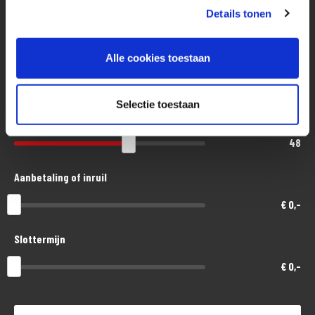
Details tonen
Eenvoudig, flexibel en verantwoord lenen. Het MotoPort Flexplan.
Aankoopprijs
Alle cookies toestaan
€ 23.200,-
Selectie toestaan
Looptijd in maanden
48
Aanbetaling of inruil
€ 0,-
Slottermijn
€ 0,-