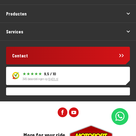
Producten
Services
Contact
9,5 / 10
3415 beoordelingen op
KiyOh.nl
More for your ride