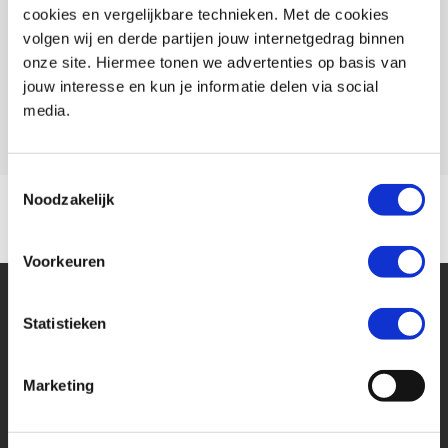
cookies en vergelijkbare technieken. Met de cookies
accuraat en actueel mogelijk weer te geven. Er kunnen echter
Conditie
Nieuw
volgen wij en derde partijen jouw internetgedrag binnen
uitdrukkelijk geen rechten worden ontleend aan de verstrekte
onze site. Hiermee tonen we advertenties op basis van
Rijbewijs type
A
informatie in de advertentie. Vertrouw daarom niet alleen op deze
jouw interesse en kun je informatie delen via social
informatie en controleer daarom bij aankoop de zaken die uw
Model
TIGER 1200
media.
beslissing zouden kunnen beïnvloeden.
Toestemmingsselectie
Voordelig en goed verzekeren?
Noodzakelijk
Kijk op onze website voor meer informatie over de MotoPort No Risk
verzekeringen (ook als je niet je motor bij ons hebt gekocht).
Voorkeuren
Statistieken
Marketing
Financier deze Triumph