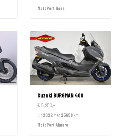
MotoPort Goes
Suzuki
BURGMAN 400
€ 5.250,-
Uit
2022
met
25658
km
MotoPort Almere