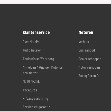
Klantenservice
Motoren
Over MotoPort
Verhuur
Veilig betalen
Ons aanbod
Thuiswinkel Waarborg
Dealerschappen
Afmelden / Wijzigen MotoPort
Motor verkopen
Newsletter
Bovag Garantie
MOTO M•ZINE
Vacatures
Privacy verklaring
Service en garantie