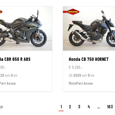
da
CBR 650 R ABS
Honda
CB 750 HORNET
799,-
€ 9.299,-
026
met
0
km
Uit
2026
met
0
km
Port Assen
MotoPort Assen
ge
1
2
3
4
...
163