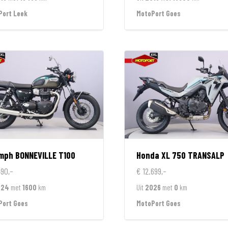
Port Leek
MotoPort Goes
umph
BONNEVILLE T100
Honda
XL 750 TRANSALP
490,-
€ 12.699,-
024
met
1600
km
Uit
2026
met
0
km
Port Goes
MotoPort Goes