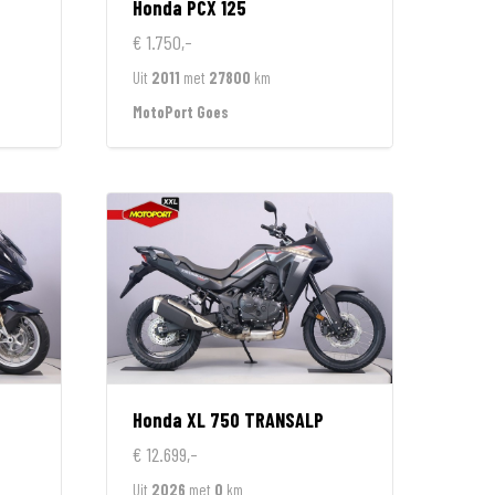
Honda
PCX 125
€ 1.750,-
Uit
2011
met
27800
km
MotoPort Goes
Honda
XL 750 TRANSALP
€ 12.699,-
Uit
2026
met
0
km