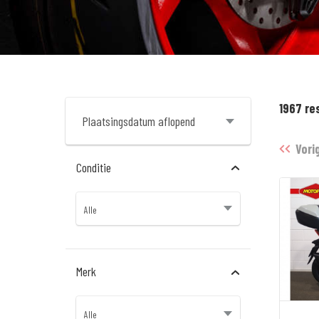
1967 re
Vori
Conditie
Merk