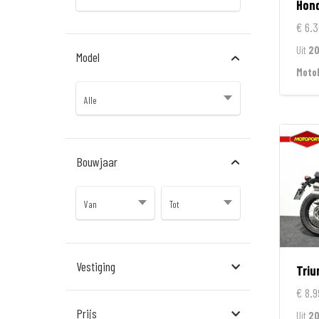
Hon
€ 6.3
Uit
2
Model
MotoP
Bouwjaar
Vestiging
Tri
€ 8.9
Almere
Prijs
Uit
20