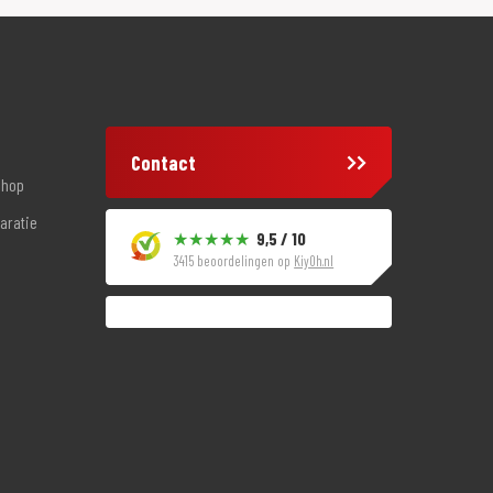
Contact
shop
aratie
9,5 / 10
3415 beoordelingen op
KiyOh.nl