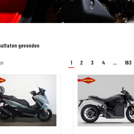
sultaten gevonden
ge
1
2
3
4
...
163