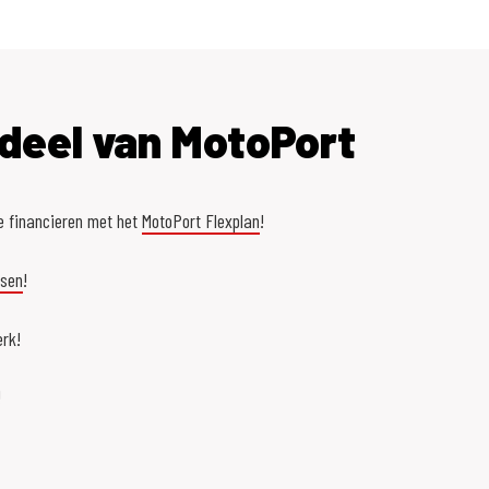
deel van MotoPort
e financieren met het
MotoPort Flexplan
!
asen
!
rk!
!