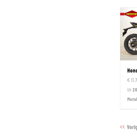
Hon
€ 11.
Uit
2
Moto
Vori