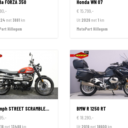
da
FORZA 350
Honda
WN 07
90,-
€ 15.799,-
024
met
3691
km
Uit
2026
met
1
km
ort Hillegom
MotoPort Hillegom
umph
STREET SCRAMBLER 900
BMW
R 1250 RT
95,-
€ 18.290,-
18
met
13488
km
Uit
2019
met
18600
km