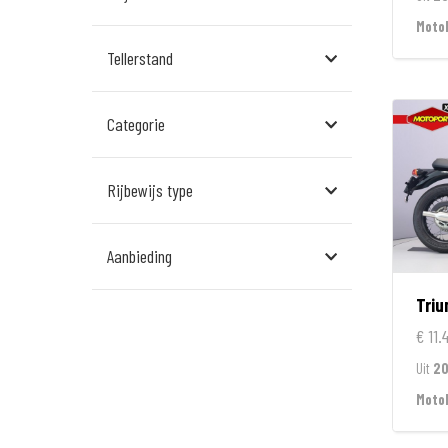
Assen
Moto
Tellerstand
Den Bosch
Echt
Categorie
Goes
Hillegom
Rijbewijs type
Leek
Aanbieding
Leeuwarden
Tri
Rockanje
€ 11.
Veldhoven
Uit
2
Wormerveer
Moto
Zelhem