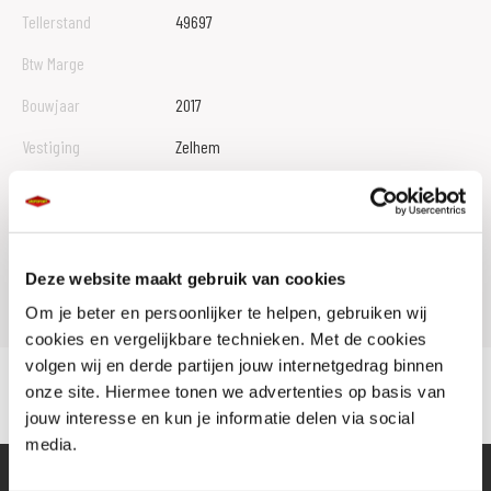
Tellerstand
49697
Btw Marge
Bouwjaar
2017
Vestiging
Zelhem
Conditie
Occasion
Rijbewijs type
A
Model
FJR 1300
Deze website maakt gebruik van cookies
Om je beter en persoonlijker te helpen, gebruiken wij
cookies en vergelijkbare technieken. Met de cookies
volgen wij en derde partijen jouw internetgedrag binnen
onze site. Hiermee tonen we advertenties op basis van
jouw interesse en kun je informatie delen via social
media.