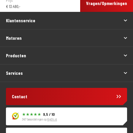
Prijs
Vragen/Opmerkingen
€
13.490,-
Klantenservice
Motoren
Producten
Services
Contact
9,5 / 10
3417 beoordelingen op
KiyOh.nl