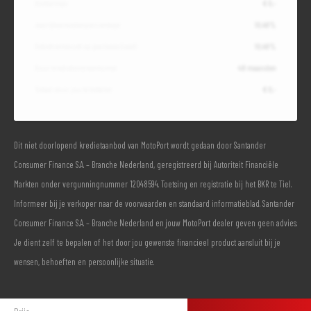
Slottermijn
€ 0,-
Jaarlijkse kostenpercentage
10,49%
Debetrentevoet op jaarbasis (vast)
10,49%
Duur kredietovereenkomst
48 maanden
Totaal door jou te betalen
€ 0,-
Dit niet doorlopend kredietaanbod van MotoPort wordt gedaan door Santander
Consumer Finance S.A. – Branche Nederland, geregistreerd bij Autoriteit Financiële
Markten onder vergunningnummer 12048594. Toetsing en registratie bij het BKR te Tiel.
Informeer bij je verkoper naar de voorwaarden en standaard informatieblad. Santander
Consumer Finance S.A. – Branche Nederland en jouw MotoPort dealer geven geen advies.
Je dient zelf te bepalen of het door jou gewenste financieel product aansluit bij je
wensen, behoeften en persoonlijke situatie.