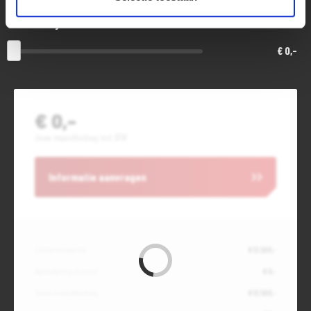
Slottermijn
€ 0,-
€ 0,-
Jouw maandbedrag incl. BTW
Informatie aanvragen
Contante waarde
€ 13.500,-
Aanbetaling of inruil
€ 0,-
Totale kredietbedrag
€ 13.500,-