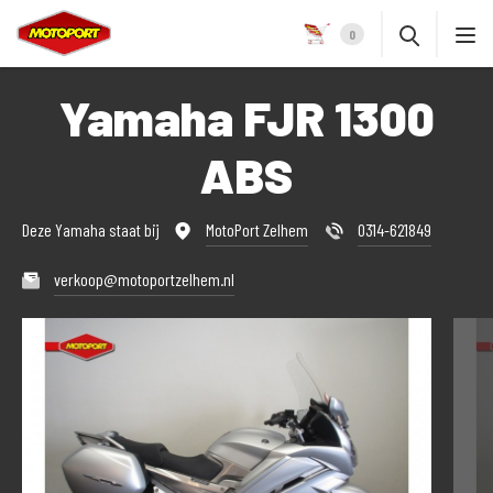
0
Yamaha FJR 1300
ABS
Deze Yamaha staat bij
MotoPort Zelhem
0314-621849
verkoop@motoportzelhem.nl