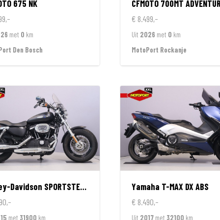
OTO
675 NK
CFMOTO
700MT ADVENTURE GT EDIT
99,-
€ 8.499,-
026
met
0
km
Uit
2026
met
0
km
Port Den Bosch
MotoPort Rockanje
ey-Davidson
SPORTSTER 1200 CUSTOM LIMITED
Yamaha
T-MAX DX ABS
90,-
€ 8.490,-
15
met
31900
km
Uit
2017
met
32100
km