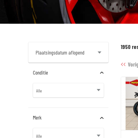
1950 re
Vori
Conditie
Merk