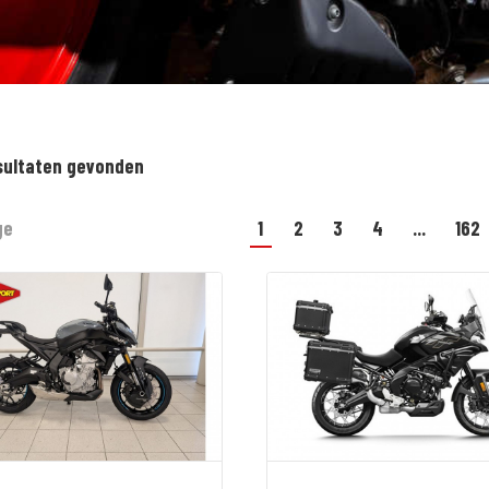
sultaten gevonden
ge
1
2
3
4
...
162