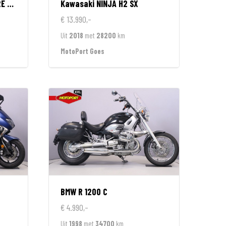
ION
Kawasaki
NINJA H2 SX
€ 13.990,-
Uit
2018
met
28200
km
MotoPort Goes
BMW
R 1200 C
€ 4.990,-
Uit
1998
met
34700
km