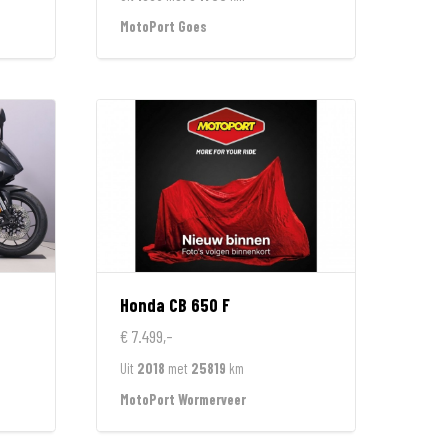
MotoPort Goes
Honda
CB 650 F
€ 7.499,-
Uit
2018
met
25819
km
MotoPort Wormerveer