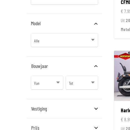
CFM
€ 7.9
Uit
2
Model
Moto
Bouwjaar
Vestiging
Harl
€ 8.9
Almere
Prijs
Uit
20