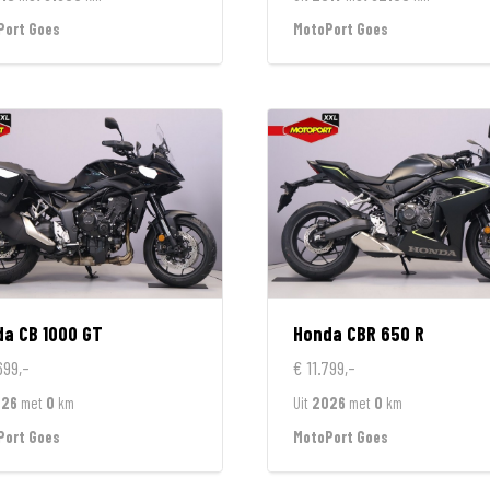
Port Goes
MotoPort Goes
da
CB 1000 GT
Honda
CBR 650 R
699,-
€ 11.799,-
026
met
0
km
Uit
2026
met
0
km
Port Goes
MotoPort Goes