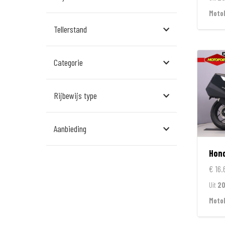
Assen
Moto
Tellerstand
Den Bosch
Echt
Categorie
Goes
Hillegom
Rijbewijs type
Leek
Aanbieding
Leeuwarden
Hon
Rockanje
€ 16.
Veldhoven
Uit
2
Wormerveer
Moto
Zelhem