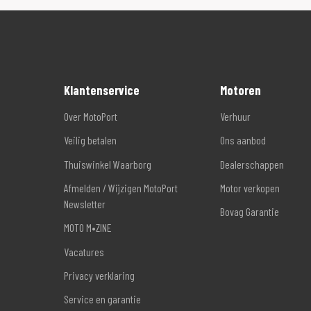
Klantenservice
Motoren
Over MotoPort
Verhuur
Veilig betalen
Ons aanbod
Thuiswinkel Waarborg
Dealerschappen
Afmelden / Wijzigen MotoPort
Motor verkopen
Newsletter
Bovag Garantie
MOTO M•ZINE
Vacatures
Privacy verklaring
Service en garantie