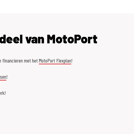
deel van MotoPort
e financieren met het
MotoPort Flexplan
!
asen
!
rk!
!