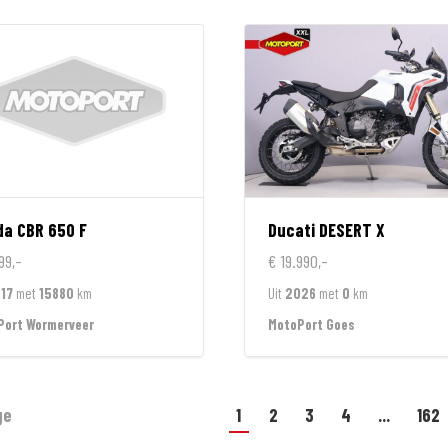
da
CBR 650 F
Ducati
DESERT X
99,-
€ 19.990,-
17
met
15880
km
Uit
2026
met
0
km
Port Wormerveer
MotoPort Goes
ge
1
2
3
4
...
162