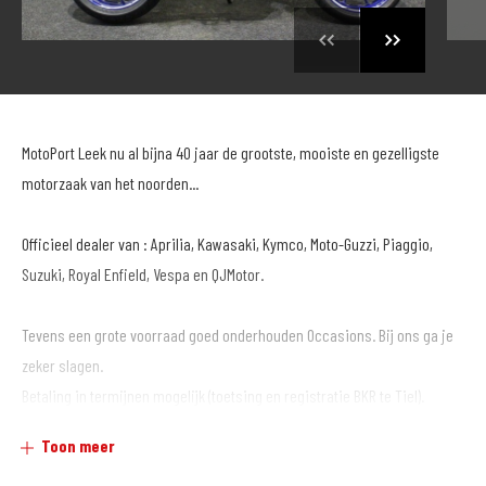
MotoPort Leek nu al bijna 40 jaar de grootste, mooiste en gezelligste
motorzaak van het noorden...
Officieel dealer van : Aprilia, Kawasaki, Kymco, Moto-Guzzi, Piaggio,
Suzuki, Royal Enfield, Vespa en QJMotor.
Tevens een grote voorraad goed onderhouden Occasions. Bij ons ga je
zeker slagen.
Betaling in termijnen mogelijk (toetsing en registratie BKR te Tiel).
Toon meer
Al onze motoren gaan de weg op inclusief garantie en