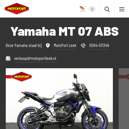
0
Yamaha MT 07 ABS
Deze Yamaha staat bij
MotoPort Leek
0594-511349
verkoop@motoportleek.nl