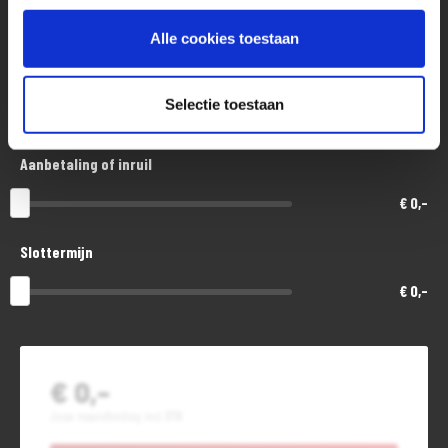
€ 6.500,-
Alle cookies toestaan
Looptijd in maanden
Selectie toestaan
48
Aanbetaling of inruil
€ 0,-
Slottermijn
€ 0,-
€ 0,-
Jouw maandbedrag incl. BTW