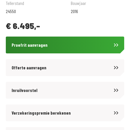
afleveringscontrole beurt. Geadverteerde prijs is inclusief
Tellerstand
Bouwjaar
onvermijdbare kosten.
24550
2016
€
6.495,-
Voordelig en goed verzekeren? kijk op www.motoportleek.nl voor meer
informatie over een voordelige verzekering voor jouw motor. En klik
makkelijk je eigen offerte bij elkaar. (ook als je niet je motor bij ons hebt
Proefrit aanvragen
gekocht) Wanneer u een MotoPort Norisk verzekering met WA-beperkt
Casco of All-risk dekking afsluit ontvangt u:
- GRATIS pechservice inclusief eigen woonplaats.
Offerte aanvragen
- Hoge instapkorting
- Tot 80%no-claimkorting
- Geen alarmverplichting!
Inruilvoorstel
- 3 jaar aanschaf- of taxatiewaardevergoeding mogelijk. Geen
afschrijving!
Verzekeringspremie berekenen
- Accessoires tot 1.500,- euro gratis meeverzekerd
- Schade aan helm en kleding tot 1.500,- euro per opzittende gratis