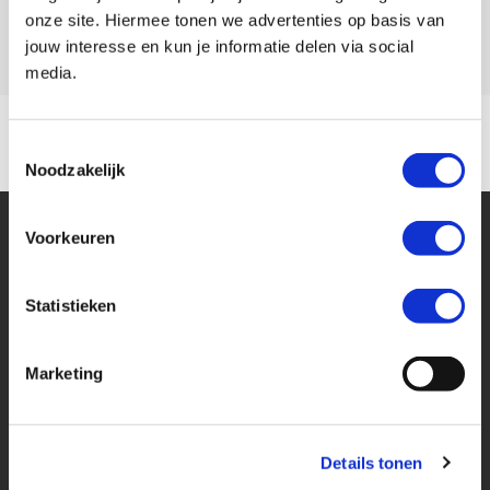
Model
MT 07
onze site. Hiermee tonen we advertenties op basis van
jouw interesse en kun je informatie delen via social
media.
Toestemmingsselectie
Noodzakelijk
Voorkeuren
Statistieken
Financier deze Yamaha
Marketing
Eenvoudig, flexibel en verantwoord lenen. Het MotoPort Flexplan.
Details tonen
Aankoopprijs