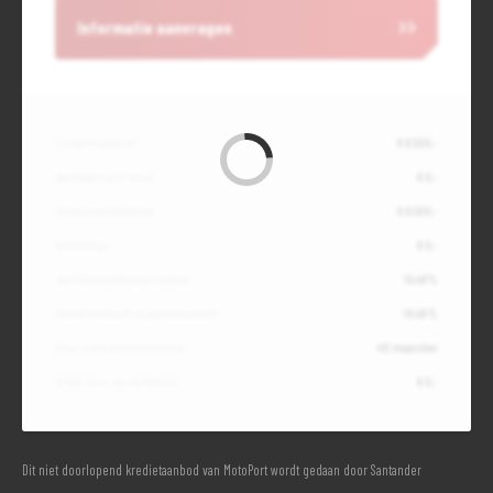
Informatie aanvragen
Contante waarde
€ 6.500,-
Aanbetaling of inruil
€ 0,-
Totale kredietbedrag
€ 6.500,-
Slottermijn
€ 0,-
Jaarlijkse kostenpercentage
10,49%
Debetrentevoet op jaarbasis (vast)
10,49%
Duur kredietovereenkomst
48 maanden
Totaal door jou te betalen
€ 0,-
Dit niet doorlopend kredietaanbod van MotoPort wordt gedaan door Santander