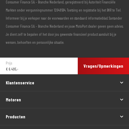
Consumer Finance S.A. – Branche Nederland, geregistreerd bij Autoriteit Financiële
Markten onder vergunningnummer 12048594. Toetsing en registratie bij het BKR te Tiel.
Informeer bij je verkoper naar de voorwaarden en standaard informatieblad. Santander
Consumer Finance S.A. – Branche Nederland en jouw MotoPort dealer geven geen advies.
Je dient zelf te bepalen of het door jou gewenste financieel product aansluit bij je
wensen, behoeften en persoonlijke situatie.
Prijs
Vragen/Opmerkingen
€
6.495,-
Klantenservice
Motoren
Producten