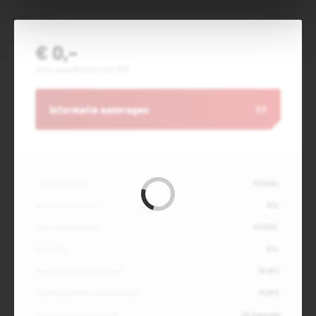
€ 0,-
Jouw maandbedrag incl. BTW
Informatie aanvragen
Contante waarde
€ 8.900,-
Aanbetaling of inruil
€ 0,-
Totale kredietbedrag
€ 8.900,-
Slottermijn
€ 0,-
Jaarlijkse kostenpercentage
10,49%
Debetrentevoet op jaarbasis (vast)
10,49%
Duur kredietovereenkomst
48 maanden