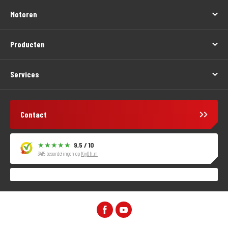
Motoren
Producten
Services
Contact
9,5 / 10
3415 beoordelingen op
KiyOh.nl