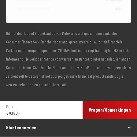
Totaal door jou te betalen
€ 0,-
Dit niet doorlopend kredietaanbod van MotoPort wordt gedaan door Santander
Consumer Finance S.A. – Branche Nederland, geregistreerd bij Autoriteit Financiële
Markten onder vergunningnummer 12048594. Toetsing en registratie bij het BKR te Tiel.
Informeer bij je verkoper naar de voorwaarden en standaard informatieblad. Santander
Consumer Finance S.A. – Branche Nederland en jouw MotoPort dealer geven geen advies.
Je dient zelf te bepalen of het door jou gewenste financieel product aansluit bij je
wensen, behoeften en persoonlijke situatie.
Prijs
Vragen/Opmerkingen
€
8.890,-
Klantenservice