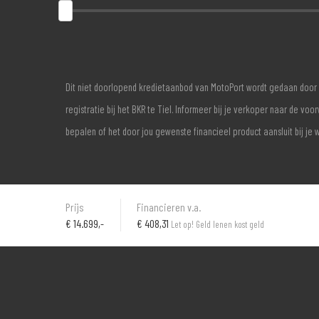
Dit niet doorlopend kredietaanbod van MotoPort wordt gedaan door 
registratie bij het BKR te Tiel. Informeer bij je verkoper naar de 
bepalen of het door jou gewenste financieel product aansluit bij je 
Prijs
Financieren v.a.
€
14.699,-
€ 408,31
Let op! Geld lenen kost geld