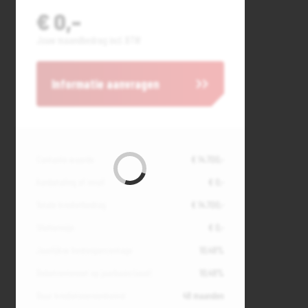
€ 0,-
Jouw maandbedrag incl. BTW
Informatie aanvragen
Contante waarde
€ 14.700,-
Aanbetaling of inruil
€ 0,-
Totale kredietbedrag
€ 14.700,-
Slottermijn
€ 0,-
Jaarlijkse kostenpercentage
10,49%
Debetrentevoet op jaarbasis (vast)
10,49%
Duur kredietovereenkomst
48 maanden