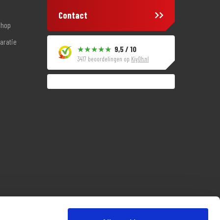
Contact
shop
aratie
9,5 / 10
3417 beoordelingen op
KiyOh.nl