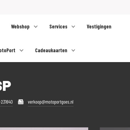
Webshop
Services
Vestigingen
otoPort
Cadeaukaarten
SP
-231640
verkoop@motoportgoes.nl