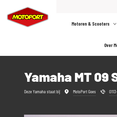
Motoren & Scooters
Over M
Yamaha MT 09 
Deze Yamaha staat bij
MotoPort Goes
0113