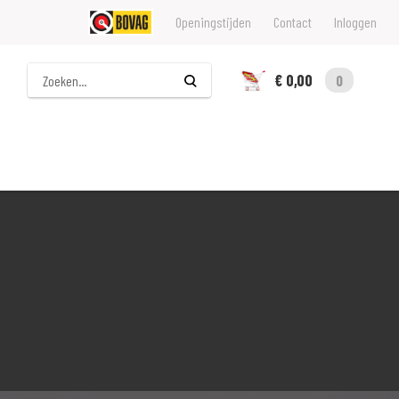
Openingstijden
Contact
Inloggen
Zoeken
€ 0,00
0