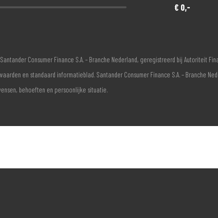
€ 0,-
Santander Consumer Finance S.A. – Branche Nederland, geregistreerd bij Autoriteit F
voorwaarden en standaard informatieblad. Santander Consumer Finance S.A. – Branche Ne
wensen, behoeften en persoonlijke situatie.