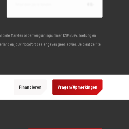
Totaal door jou te betalen
€ 0,-
inanciële Markten onder vergunningnummer 12048594. Toetsing en
derland en jouw MotoPort dealer geven geen advies. Je dient zelf te
Financieren
Vragen/Opmerkingen