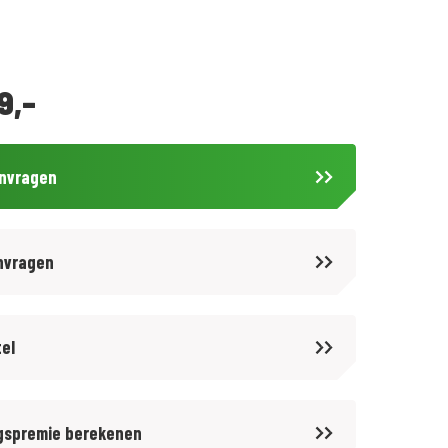
9,-
anvragen
nvragen
tel
gspremie berekenen