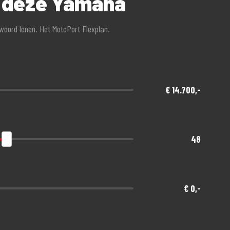
r deze Yamaha
twoord lenen. Het MotoPort Flexplan.
€ 14.700,-
48
€ 0,-