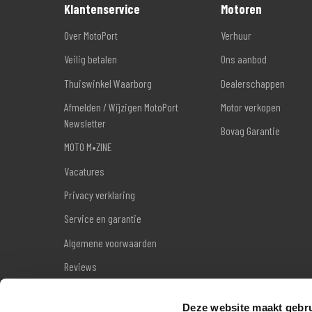
Klantenservice
Motoren
Over MotoPort
Verhuur
Veilig betalen
Ons aanbod
Thuiswinkel Waarborg
Dealerschappen
Afmelden / Wijzigen MotoPort
Motor verkopen
Newsletter
Bovag Garantie
MOTO M•ZINE
Vacatures
Privacy verklaring
Service en garantie
Algemene voorwaarden
Reviews
Sitemap
Deze website maakt gebru