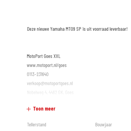
Deze nieuwe Yamaha MT09 SP is uit voorraad leverbaar!
MotoPort Goes XXL
www.motoport.nl/goes
0113-231640
verkoop@motoportgoes.nl
Nobelweg 4, 4462 GK, Goes
Toon meer
Voor meer motoren en scooters (400 stuks) zie onze websi
Tellerstand
Bouwjaar
Voor kwaliteit en betrouwbaarheid bent u al meer dan 65 ja